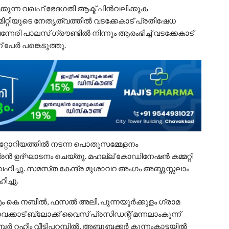
ക്കുന്ന വഖഫ് ഭേദഗതി ആക്ട് പിൻവലിക്കുക
ിറ്റിയുടെ നേതൃത്വത്തിൽ വടക്കേകാട് പ്രതിഷേധ
നേരി പാലസ് ഗ്രൗണ്ടിൽ നിന്നും ആരംഭിച്ച് വടക്കേകാട്
പേർ പങ്കെടുത്തു.
ിറ്റോറിയത്തിൽ നടന്ന പൊതുസമ്മേളനം
്ദ്രൻ ഉദ്ഘാടനം ചെയ്തു. മഹല്ല് കോഡിനേഷൻ കമ്മറ്റി
ഹിച്ചു. സമസ്‌ത കേന്ദ്ര മുശാവറ അംഗം അബ്ദുസ്സലാം
ച്ചു.
എം കെ നബീൽ, ഫസൽ അലി, പുന്നയൂർക്കുളം ഗ്രാമ
കാട് ബ്ലോക്ക് വൈസ് പ്രസിഡന്റ് മന്നലാംകുന്ന്
പർ റഹീം വീട്ടിപ്പറമ്പിൽ, അബുബക്കർ കുന്നംകാട്ടയിൽ