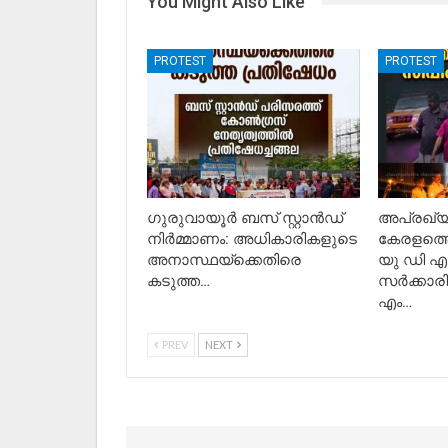
You Might Also Like
PROTEST
PROTEST
ഗുരുവായൂർ ബസ് സ്റ്റാൻഡ്
അപ്രഖ്യാ
നിർമ്മാണം: അധികാരികളുടെ
കേരളത്തെ 
അനാസ്ഥയ്‌ക്കെതിരെ
യു ഡി എ
കടുത്ത…
സർക്കാര
എം…
PREV
NEXT