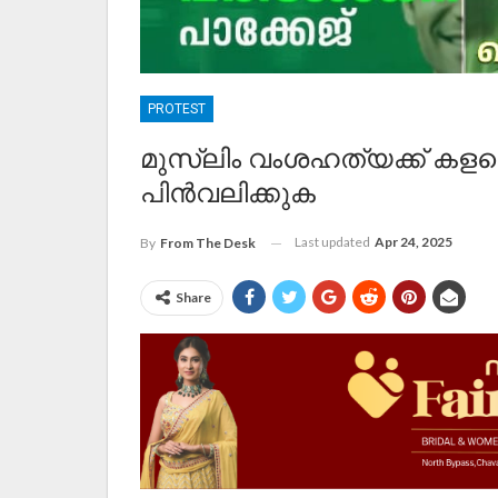
PROTEST
മുസ്‌ലിം വംശഹത്യക്ക് കളമ
പിൻവലിക്കുക
Last updated
Apr 24, 2025
By
From The Desk
Share