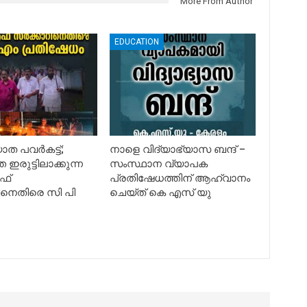
More From Author
EDUCATION
ത പവർകട്ട്;
നാളെ വിദ്യാഭ്യാസ ബന്ദ് –
ഇരുട്ടിലാക്കുന്ന
സംസ്ഥാന വ്യാപക
ഫ്
പ്രതിഷേധത്തിന് ആഹ്വാനം
ിനെതിരെ സി പി
ചെയ്ത് കെ എസ് യു