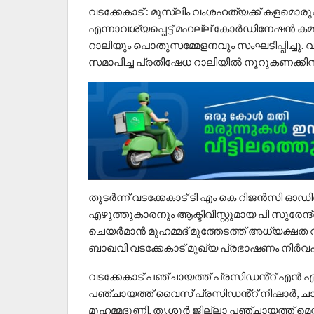
വടക്കേകാട് : മുസ്‌ലിം വംശഹത്യക്ക് കളമൊരു
എന്നാവശ്യപ്പെട്ട് മഹല്ല് കോർഡിനേഷൻ കമ്മ
റാലിയും പൊതുസമ്മേളനവും സംഘടിപ്പിച്ചു. വന്
സമാപിച്ച പ്രതിഷേധ റാലിയിൽ നൂറുകണക്കിന് 
തുടർന്ന് വടക്കേകാട് ടി എം കെ റിജൻസി ഓഡ
എഴുത്തുകാരനും ആക്ടിവിസ്റ്റുമായ പി സുരേന
ചെയർമാൻ മുഹമ്മദ് മുത്തേടത്ത് അധ്യക്ഷത വ
ബാഖവി വടക്കേകാട് മുഖ്യ പ്രഭാഷണം നിർവഹി
വടക്കേകാട് പഞ്ചായത്ത് പ്രസിഡൻ്റ് എൻ 
പഞ്ചായത്ത് വൈസ് പ്രസിഡൻ്റ് നിഷാർ, ചാവക്
മുഹമ്മദുണ്ണി, തൃശൂർ ജില്ലാ പഞ്ചായത്ത് മെമ്