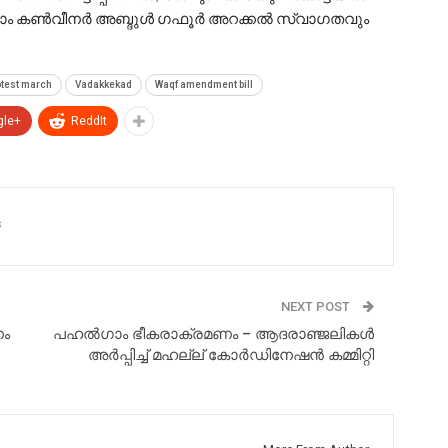
ഗ്രാം കൺവീനർ അബ്ദുൾ ഗഫൂർ അറക്കൽ സ്വാഗതവും
otest march
Vadakkekad
Waqf amendment bill
gle+
ReddIt
s
NEXT POST
നം
പഹൽഗാം ഭീകരാക്രമണം – ആദരാഞ്ജലികൾ
അർപ്പിച്ച് മഹല്ല് കോർഡിനേഷൻ കമ്മിറ്റി