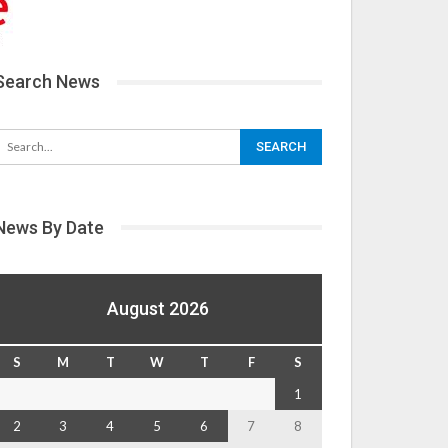
Search News
News By Date
August 2026
S
M
T
W
T
F
S
1
2
3
4
5
6
7
8