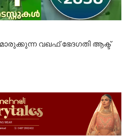
ൊരുക്കുന്ന വഖഫ് ഭേദഗതി ആക്ട്