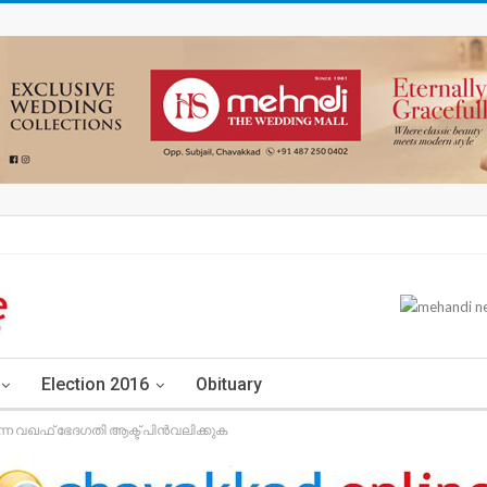
Election 2016
Obituary
ന്ന വഖഫ് ഭേദഗതി ആക്ട് പിൻവലിക്കുക