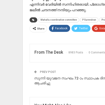
എന്നിവർ വേദിയിൽ സന്നിഹിതരായി. പ്രോ
ജലീൽ ചന്ദനത്ത് നന്ദിയും പറഞ്ഞു.
Mahallu coordination committee
P Surendran
Pr
Share
Facebook
Twitter
Goo
From The Desk
8983 Posts
0 Comment
PREV POST
സുന്നി യുവജന സംഘം 72-ാം സ്ഥാപക ദി
ആചരിച്ചു