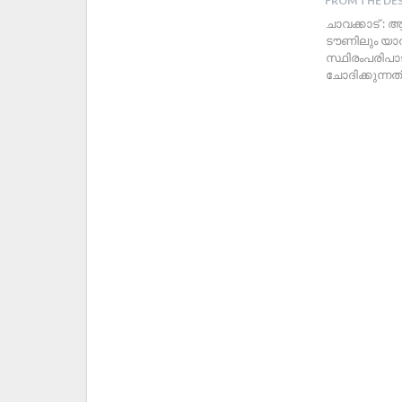
FROM THE DE
ചാവക്കാട് :
ടൗണിലും യാത്ര
സ്ഥിരംപരിപാ
ചോദിക്കുന്നത്