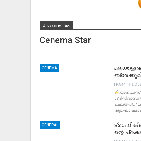
Browsing Tag
Cenema Star
മലയാളത്തി
CENEMA
ബ്രേക്കു
FROM THE DE
ഷാനവാസ്‌
ശ്രീനിവാസൻ
ചെയ്തത്… "മല
ആഘോഷമാകും…
ട്രാഫിക്
GENERAL
ന്റെ പ്ര