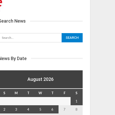
Search News
News By Date
August 2026
S
M
T
W
T
F
S
1
2
3
4
5
6
7
8