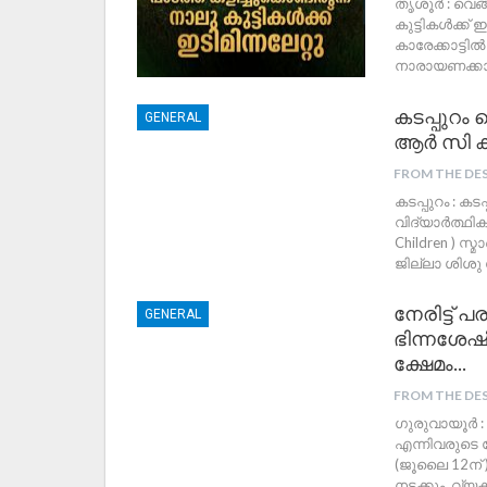
തൃശൂർ : വെങ്ങ
കുട്ടികൾക്ക് 
കാരേക്കാട്ടി
നാരായണക്കാ
കടപ്പുറം
GENERAL
ആർ സി ക്യ
FROM THE DE
കടപ്പുറം : ക
വിദ്യാർത്ഥിക
Children ) സ്മ
ജില്ലാ ശിശു 
നേരിട്ട് 
GENERAL
ഭിന്നശേഷ
ക്ഷേമം…
FROM THE DE
ഗുരുവായൂർ : 
എന്നിവരുടെ 
(ജൂലൈ 12ന് 
നടക്കും. വ്