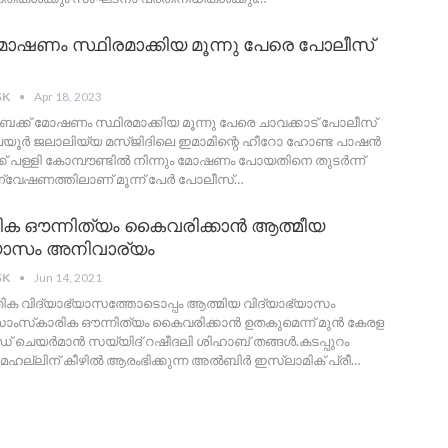
ോഷണം സ്ഥിരമാക്കിയ മൂന്നു പേരെ പോലീസ്
SK
Apr 18, 2023
ബൈക്ക് മോഷണം സ്ഥിരമാക്കിയ മൂന്നു പേരെ ചാവക്കാട് പോലീസ്
ാലയൂർ ജലാലിയ്യ മസ്ജിദിലെ ഇമാമിന്റെ ഹീറോ ഹോണ്ട പാഷൻ
് പള്ളി കോമ്പൗണ്ടിൽ നിന്നും മോഷണം പോയതിനെ തുടർന്ന്
്വേഷണത്തിലാണ് മൂന്ന് പേർ പോലീസ്
…
രിക ഔന്നിത്യം കൈവരിക്കാൻ ആത്മീയ
്യാസം അനിവാര്യം
SK
Jun 14, 2021
ഭൗതിക വിദ്യാഭ്യാസത്തോടൊപ്പം ആത്മിയ വിദ്യാഭ്യാസം
ാംസ്‌കാരിക ഔന്നിത്യം കൈവരിക്കാൻ ഉതകുമെന്ന് മുൻ കേരള
 ചെയർമാൻ സയ്യിദ് റഷീദലി ശിഹാബ് തങ്ങൾ.കടപ്പുറം
മഹല്ലിന് കീഴിൽ ആരംഭിക്കുന്ന അൽബിർ ഇസ്ലാമിക്‌ പ്രീ
…