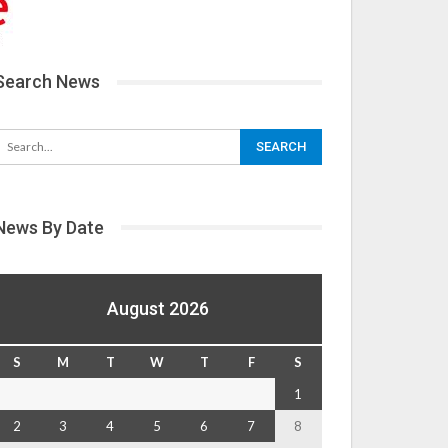
Search News
News By Date
August 2026
S
M
T
W
T
F
S
1
2
3
4
5
6
7
8