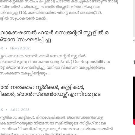
ിണിശ്ശേരിക്ക് സമീപം കപ്പക്കാട്ട് പാടത്ത് കളിച്ചുകൊണ്ടിരുന്ന നാലു
ഇടിമിന്നലിൽ പരിക്കേറ്റു. വെങ്ങിണിശ്ശേരി സ്വദേശികളായ
ൽ ശിവകൃഷ്ണ (15), കരിയിൽ ബിജേഷിന്റെ മകൾ അക്ഷര(12),
ട്ടിൽ സുധാകരന്റെ മകൻ
…
 വൊക്കേഷണൽ ഹയർ സെക്കന്ററി സ്കൂളിൽ ഒ
ാമ്പ് സംഘടിപ്പിച്ചു
«
SK
Nov 29, 2023
ടപ്പുറം വൊക്കേഷണൽ ഹയർ സെക്കന്ററി സ്കൂളിൽ
ൾക്കായി മൂന്നു ദിവസത്തെ ഒ.ആർ.സി. ( Our Responsibility to
ാർട്ട് ക്യാമ്പ് സംഘടിപ്പിച്ചു. വനിതാ വികസന വകുപ്പിന്റെയും,
സംരക്ഷണ വകുപ്പിന്റെയും
…
പരാതി നൽകാം : സ്ത്രീകൾ, കുട്ടികൾ,
ിക്കാർ, ട്രാൻസ്ജെൻഡേഴ്സ് എന്നിവരുടെ
SK
Jul 11, 2023
സ്ത്രീകൾ, കുട്ടികൾ, ഭിന്നശേഷിക്കാർ, ട്രാൻസ്ജെൻഡേഴ്സ്
ക്ഷേമത്തിനായുള്ള നിയമസഭാ സമിതിയുടെ സിറ്റിംഗ് നാളെ
) രാവിലെ 11 മണിക്ക് ഗുരുവായൂർ നഗരസഭ കാര്യാലയത്തിൽ
യക്തികൾക്കും സംഘടനാ പ്രതിനിധികൾക്കും
…