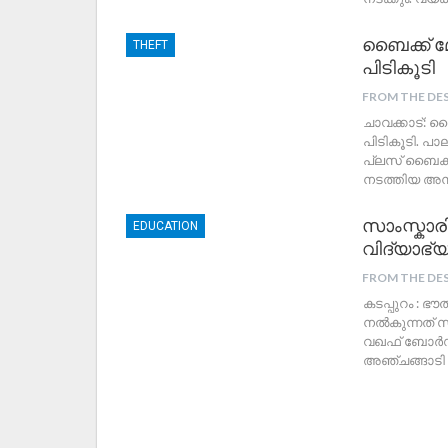
ബൈക്ക് മ
THEFT
പിടികൂടി
FROM THE DE
ചാവക്കാട്: 
പിടികൂടി. പ
പ്ലസ് ബൈക്ക
നടത്തിയ അന
സാംസ്കാ
EDUCATION
വിദ്യാഭ
FROM THE DE
കടപ്പുറം : 
നൽകുന്നത് സ
വഖഫ് ബോർഡ്
അഞ്ചങ്ങാടി 