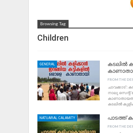
Browsing Tag
Children
കടലിൽ കു
GENERAL
കാണാതാ
FROM THE DE
ചാവക്കാട് :
നാലു സെന്റ
കാണാതായത്. ബ
കടലിൽ കുളിക്
പാടത്ത് കള
NATUARAL CALAMITY
FROM THE DE