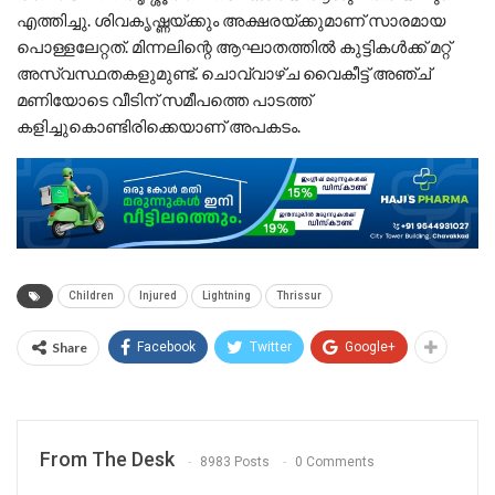
എത്തിച്ചു. ശിവകൃഷ്ണയ്ക്കും അക്ഷരയ്ക്കുമാണ് സാരമായ
പൊള്ളലേറ്റത്. മിന്നലിന്റെ ആഘാതത്തിൽ കുട്ടികൾക്ക് മറ്റ്
അസ്വസ്ഥതകളുമുണ്ട്. ചൊവ്വാഴ്ച വൈകീട്ട് അഞ്ച്
മണിയോടെ വീടിന് സമീപത്തെ പാടത്ത്
കളിച്ചുകൊണ്ടിരിക്കെയാണ് അപകടം.
Children
Injured
Lightning
Thrissur
Share
Facebook
Twitter
Google+
From The Desk
8983 Posts
0 Comments