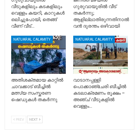
ഗുരുവായൂരിൽ
കനത്ത മഴയിൽ
വീടുകളിലും കടകളിലും
ഗുരുവായൂരിൽ വീട്
വെള്ളം കയറി, കാറുകൾ
തകർന്നു;
ഒലിച്ചുപോയി, തെങ്ങ്
ആളില്ലാതിരുന്നതിനാൽ
വീണ് വീട്…
വൻ ദുരന്തം ഒഴിവായി
NATUARAL CALAMITY
NATUARAL CALAMITY
അതിശക്തമായ കാറ്റിൽ
വാടാനപ്പള്ളി
ചാവക്കാട് ബീച്ചിൽ
പൊക്കാഞ്ചേരി ബീച്ചിൽ
മത്സ്യ സംസ്കരണ
കടലാക്രമണം രൂക്ഷം –
ഷെഡുകൾ തകർന്നു
അഞ്ച് വീടുകളിൽ
വെള്ളം…
PREV
NEXT