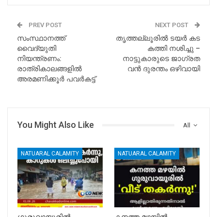
PREV POST
NEXT POST
സംസ്ഥാനത്ത്
തൃത്തല്ലൂരിൽ ടയർ കട
വൈദ്യുതി
കത്തി നശിച്ചു –
നിയന്ത്രണം:
നാട്ടുകാരുടെ ജാഗ്രത
രാത്രികാലങ്ങളിൽ
വൻ ദുരന്തം ഒഴിവായി
അരമണിക്കൂർ പവർകട്ട്
You Might Also Like
All
NATUARAL CALAMITY
NATUARAL CALAMITY