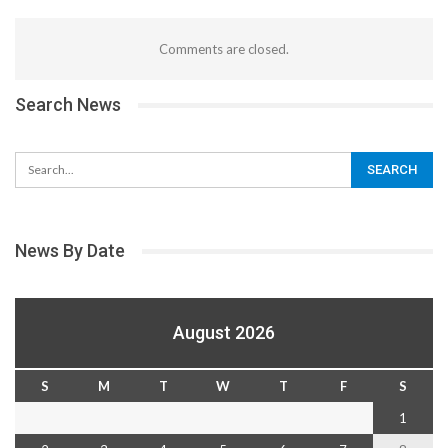
Comments are closed.
Search News
News By Date
August 2026
S
M
T
W
T
F
S
1