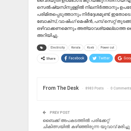
​വൈദ്യുതി ഉപഭോഗം കുറയ്ക്കുന്നതിനായി 
സെൽഷ്യസിനുള്ളിൽ നിലനിർത്താനും ഉപയോ
പരിമിതപ്പെടുത്താനും നിർദ്ദേശമുണ്ട്. ഇതോട
ബോക്സ്, വാഷിംഗ് മെഷീൻ, പമ്പ് സെറ്റ് തു
ഒഴിവാക്കണമെന്നും അത്യാവശ്യമല്ലാത്ത 
അറിയിച്ചു.
Electricity
Kerala
Kseb
Power cut
Share
Facebook
Twitter
Goo
From The Desk
8983 Posts
0 Comment
PREV POST
ബൈക്ക് അപകടത്തിൽ പരിക്കേറ്റ്
ചികിത്സയിൽ കഴിഞ്ഞിരുന്ന യുവാവ് മരിച്ചു