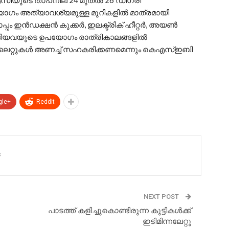
എസിയുടെ താപനില 24 മുതൽ 26 ഡിഗ്രി
ഗം അത്യാവശ്യമുള്ള മുറികളിൽ മാത്രമായി
ൊപ്പം ഇൻഡക്ഷൻ കുക്കർ, ഇലക്ട്രിക് ഹീറ്റർ, അയൺ
ടങ്ങിയവയുടെ ഉപയോഗം രാത്രികാലങ്ങളിൽ
ലൈറ്റുകൾ അണച്ച് സഹകരിക്കണമെന്നും കെഎസ്ഇബി
gle+
ReddIt
s
NEXT POST
പാടത്ത് കളിച്ചുകൊണ്ടിരുന്ന കുട്ടികൾക്ക്
ഇടിമിന്നലേറ്റു