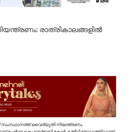
യന്ത്രണം: രാത്രികാലങ്ങളിൽ
് സംസ്ഥാനത്ത് വൈദ്യുതി നിയന്ത്രണം
ന്ന് ചേർന്ന കെഎസ്ഇബി കോർ കമ്മിറ്റി യോഗത്തിലാണ്