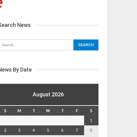
Search News
News By Date
August 2026
S
M
T
W
T
F
S
1
2
3
4
5
6
7
8