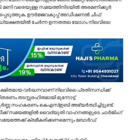
ി 12 മണി വരെയുള്ള സമയത്തിനിടയിൽ അരമണിക്കൂർ
ർപ്പെടുത്തുക. ഊർജ്ജവകുപ്പ് അഡീഷണൽ ചീഫ്
അധ്യക്ഷതയിൽ ചേർന്ന ഉന്നതതല യോഗം നിലവിലെ
ഷിതമായ വർദ്ധനവാണ് നിലവിലെ പ്രതിസന്ധിക്ക്
തരണം തടസ്സരഹിതമായി മുന്നോട്ട്
ണ്ണ സഹകരണം കെഎസ്ഇബി അഭ്യർത്ഥിച്ചിട്ടുണ്ട്.
പീക്ക് സമയങ്ങളിൽ വൈദ്യുതി വാഹനങ്ങളുടെ ചാർജിംഗ്
മയത്തേക്ക് ക്രമീകരിക്കണമെന്നും ബോർഡ്