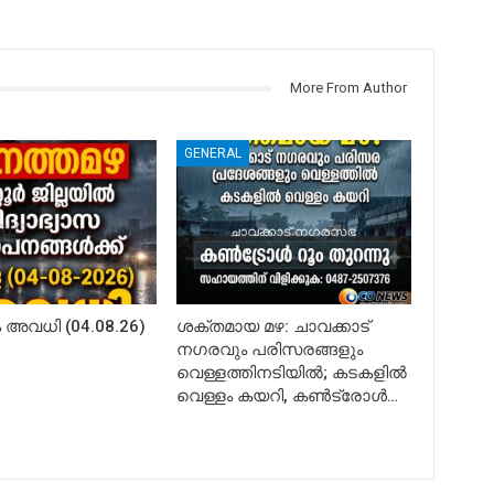
More From Author
GENERAL
അവധി (04.08.26)
ശക്തമായ മഴ: ചാവക്കാട്
നഗരവും പരിസരങ്ങളും
വെള്ളത്തിനടിയിൽ; കടകളിൽ
വെള്ളം കയറി, കൺട്രോൾ…