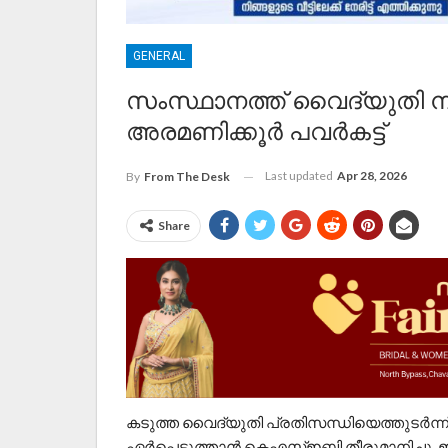
GENERAL
സംസ്ഥാനത്ത് വൈദ്യുതി നി
അരമണിക്കൂർ പവർകട്ട്
Last updated
Apr 28, 2026
By
From The Desk
Share
​കടുത്ത വൈദ്യുതി പ്രതിസന്ധിയെത്തുടർന്ന
ഏർപ്പെടുത്താൻ കെഎസ്ഇബി തീരുമാനിച്ചു. ഇ