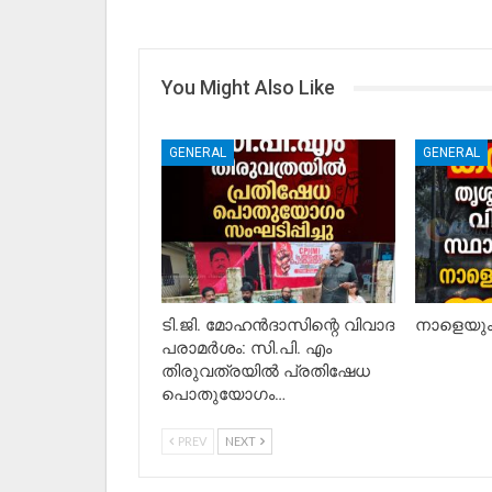
You Might Also Like
GENERAL
GENERAL
ടി.ജി. മോഹൻദാസിന്റെ വിവാദ
നാളെയും 
പരാമർശം: സി.പി. എം
തിരുവത്രയിൽ പ്രതിഷേധ
പൊതുയോഗം…
PREV
NEXT