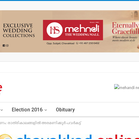
Election 2016
Obituary
ണം: രാത്രികാലങ്ങളിൽ അരമണിക്കൂർ പവർകട്ട്