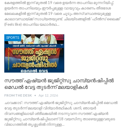
കേരളത്തിൽ ഇന്ന് മുതൽ 19 വരെ ഉയർന്ന താപനില മുന്നറിയിപ്പ്.
ഉയർന്ന താപനിലയും ഈർപ്പമുള്ള വായുവും കാരണം തീരദേശ
മേഖലകളിൽ ഇന്ന് മുതൽ 19 വരെ ചൂടും അസ്വസ്ഥതയുമുള്ള
കാലാവസ്ഥയ്ക്ക് സാധ്യതയുണ്ട്. ചിലയിടങ്ങളിൽ 'ഫീൽസ് ലൈക്ക്'
(Feels like) താപനില യഥാർത്ഥ
…
SPORTS
സൗത്ത് ഏഷ്യൻ ജുജിറ്റ്സു ചാമ്പ്യൻഷിപ്പിൽ
മെഡൽ വേട്ട തുടർന്ന് മലയാളികൾ
FROM THE DESK
Apr 12, 2026
ചാവക്കാട് : സൗത്ത് ഏഷ്യൻ ജുജിറ്റ്സു ചാമ്പ്യൻഷിപ്പിൽ മെഡൽ
വേട്ട തുടർന്ന് മലയാളി വിദ്യാർത്ഥികൾ. ശനി, ഞായർ
ദിവസങ്ങളിലായി ശ്രീലങ്കയിൽ നടന്നുവന്ന സൗത്ത് ഏഷ്യൻ
ജുജിറ്റ്സു ചാമ്പ്യൻഷിപ്പിലാണ് 18 വയസിനു താഴെയുള്ളവരുടെ
വിഭാഗത്തിൽ തൃശ്ശൂരിൽ നിന്നുള്ള
…