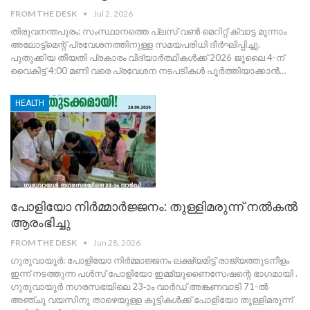
FROM THE DESK
Jul 2, 2026
തിരുവനന്തപുരം: സംസ്ഥാനത്തെ പ്ലസ് വൺ മെറിറ്റ് ക്വാട്ട മൂന്നാം
അലോട്ട്മെന്റ് പ്രവേശനത്തിനുള്ള സമയപരിധി ദീർഘിപ്പിച്ചു.
പുതുക്കിയ തീയതി പ്രകാരം വിദ്യാർത്ഥികൾക്ക് 2026 ജൂലൈ 4-ന്
വൈകിട്ട് 4:00 മണി വരെ പ്രവേശന നടപടികൾ പൂർത്തിയാക്കാൻ
…
HEALTH
പോളിയോ നിർമ്മാർജ്ജനം: തുള്ളിമരുന്ന് നൽകൽ
ആരംഭിച്ചു
FROM THE DESK
Jun 28, 2026
ഗുരുവായൂർ: പോളിയോ നിർമ്മാജ്ജനം ലക്ഷ്യമിട്ട് രാജ്യത്തുടനീളം
ഇന്ന് നടത്തുന്ന പള്‍സ് പോളിയോ ഇമ്മ്യൂണൈസേഷന്റെ ഭാഗമായി .
ഗുരുവായൂർ നഗരസഭയിലെ 23-ാം വാർഡ് അങ്കണവാടി 71-ൽ
അഞ്ചു വയസിനു താഴെയുള്ള കുട്ടികൾക്ക് പോളിയോ തുള്ളിമരുന്ന്