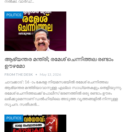
നൽകി. വാർഡ്
…
POLITICS
ആഭ്യന്തര മന്ത്രി; രമേശ്‌ ചെന്നിത്തല രണ്ടാം
ഊഴമോ
FROM THE DESK
May 13, 2026
ചാവക്കാട് : 16 -ാം കേരള നിയമസഭയിൽ രമേശ്‌ ചെന്നിത്തല
ആഭ്യന്തര മന്ത്രിയാവാനുള്ള എല്ലാ സാധ്യതകളും തെളിയുന്നു.
രമേശ്‌ ചെന്നിത്തലക്ക് പോലീസ് ഭരണത്തിൽ ഒരു രണ്ടാം ഊഴം
ലഭിക്കുമെന്നാണ് ഡൽഹിയിലെ അടുത്ത വൃത്തങ്ങളിൽ നിന്നുള്ള
സൂചന. സതീശൻ
…
POLITICS