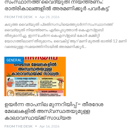
സംസ്ഥാനത്ത് വൈദ്യുതി നിയന്ത്രണം:
രാത്രികാലങ്ങളിൽ അരമണിക്കൂർ പവർകട്ട്
FROM THE DESK
Apr 28, 2026
​കടുത്ത വൈദ്യുതി പ്രതിസന്ധിയെത്തുടർന്ന് സംസ്ഥാനത്ത്
വൈദ്യുതി നിയന്ത്രണം ഏർപ്പെടുത്താൻ കെഎസ്ഇബി
തീരുമാനിച്ചു. ഇന്ന് ചേർന്ന കെഎസ്ഇബി കോർ കമ്മിറ്റി
യോഗത്തിലാണ് തീരുമാനം. വൈകിട്ട് ആറ് മണി മുതൽ രാത്രി 12 മണി
വരെയുള്ള സമയത്തിനിടയിൽ അരമണിക്കൂർ
…
GENERAL
ഉയർന്ന താപനില മുന്നറിയിപ്പ് – തീരദേശ
മേഖലകളിൽ അസ്വസ്ഥതയുമുള്ള
കാലാവസ്ഥയ്ക്ക് സാധ്യത
FROM THE DESK
Apr 16, 2026