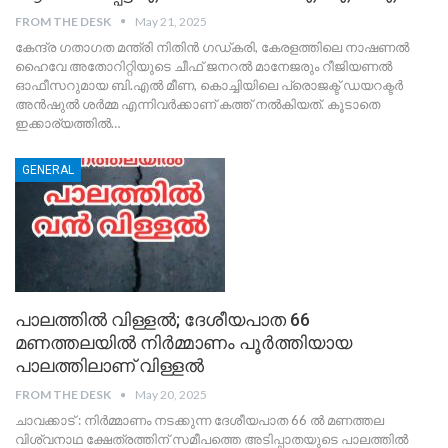
FROM THE DESK
May 21, 2025
കേന്ദ്ര ഗതാഗത മന്ത്രി നിതിന്‍ ഗഡ്കരി, കേരളത്തിലെ നാഷണല്‍
ഹൈവേ അതോറിറ്റിയുടെ ചീഫ് ജനറല്‍ മാനേജരും റീജിയണല്‍
ഓഫീസറുമായ ബി.എല്‍ മീണ, കൊച്ചിയിലെ പ്രൊജക്ട് ഡയറക്ടര്‍
അൻഷുല്‍ ശര്‍മ്മ എന്നിവര്‍ക്കാണ് കത്ത് നല്‍കിയത്. കൂടാതെ
ഇക്കാര്യത്തില്‍…
GENERAL
പാലത്തിൽ വിള്ളൽ; ദേശീയപാത 66
മണത്തലയിൽ നിർമ്മാണം പൂർത്തിയായ
പാലത്തിലാണ് വിള്ളൽ
FROM THE DESK
May 20, 2025
ചാവക്കാട് : നിർമ്മാണം നടക്കുന്ന ദേശീയപാത 66 ൽ മണത്തല
വിശ്വനാഥ ക്ഷേത്രത്തിന് സമീപത്തെ അടിപ്പാതയുടെ പാലത്തിൽ