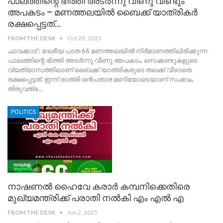
പാലത്തിന്റെ ഭിത്തി അടർന്നു വീണു വീണ്ടും
അപകടം – മണത്തലയിൽ ബൈക്ക് യാത്രികർ
രക്ഷപ്പെട്ടത്…
FROM THE DESK
Oct 28, 2025
ചാവക്കാട് : ദേശീയ പാത 66 മണത്തലയിൽ നിർമാണത്തിലിരിക്കുന്ന
പാലത്തിന്റെ ഭിത്തി അടർന്നു വീണു അപകടം. സെക്കണ്ടുകളുടെ
വ്യത്യാസത്തിലാണ് ബൈക്ക് യാത്രികരുടെ തലക്ക് വീഴാതെ
രക്ഷപ്പെട്ടത്. ഇന്ന് രാത്രി ഒൻപതാര മണിയോടെയാണ് സംഭവം.
തിരുവത്ര
…
POLITICS
നാഷണൽ ഹൈവേ കരാർ കമ്പനിക്കെതിരെ
മുഖ്യമന്ത്രിക്ക് പരാതി നൽകി എം എൽ എ
FROM THE DESK
Jun 2, 2025