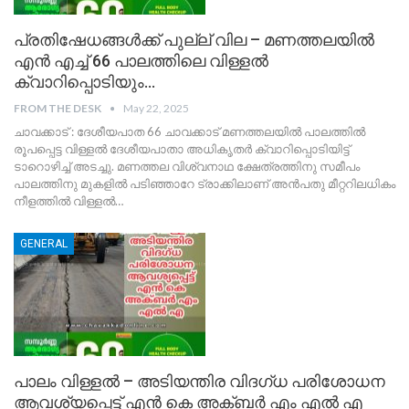
പ്രതിഷേധങ്ങൾക്ക് പുല്ല് വില – മണത്തലയിൽ
എൻ എച്ച് 66 പാലത്തിലെ വിള്ളൽ
ക്വാറിപ്പൊടിയും…
FROM THE DESK
May 22, 2025
ചാവക്കാട് : ദേശീയപാത 66 ചാവക്കാട് മണത്തലയിൽ പാലത്തിൽ
രൂപപ്പെട്ട വിള്ളൽ ദേശീയപാതാ അധികൃതർ ക്വാറിപ്പൊടിയിട്ട്
ടാറൊഴിച്ച് അടച്ചു. മണത്തല വിശ്വനാഥ ക്ഷേത്രത്തിനു സമീപം
പാലത്തിനു മുകളിൽ പടിഞ്ഞാറേ ട്രാക്കിലാണ് അൻപതു മീറ്ററിലധികം
നീളത്തിൽ വിള്ളൽ
…
GENERAL
പാലം വിള്ളൽ – അടിയന്തിര വിദഗ്ധ പരിശോധന
ആവശ്യപ്പെട്ട് എൻ കെ അക്ബർ എം എൽ എ