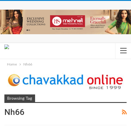
Home
Nh66
Browsing Tag
Nh66