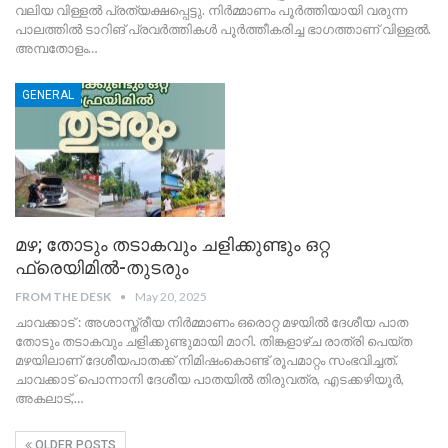
വലിയ വിള്ളൽ പ്രത്യക്ഷപ്പെട്ടു. നിർമ്മാണം പൂർത്തിയായി വരുന്ന
പാലത്തിൽ ടാറിങ് പ്രവർത്തികൾ പൂർത്തീകരിച്ച ഭാഗത്താണ് വിള്ളൽ.
അമ്പതോളം
…
GENERAL
മഴ; തോടും തടാകവും ചളിക്കുണ്ടും ഒറ്റ
ഫ്രെയിമിൽ-തുടരും
FROM THE DESK
May 20, 2025
ചാവക്കാട് : അശാസ്ത്രീയ നിർമ്മാണം ഒരൊറ്റ മഴയിൽ ദേശീയ പാത
തോടും തടാകവും ചളിക്കുണ്ടുമായി മാറി. തിങ്കളാഴ്ച രാത്രി പെയ്ത
മഴയിലാണ് ദേശീയപാതക്ക് നിമിഷംകൊണ്ട് രൂപമാറ്റം സംഭവിച്ചത്.
ചാവക്കാട് പൊന്നാനി ദേശീയ പാതയിൽ തിരുവത്ര, എടക്കഴിയൂർ,
അകലാട്,
…
OLDER POSTS