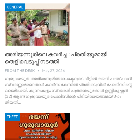
GENERAL
അരിയന്നൂരിലെ കവർച്ച : പ്രതിയുമായി
തെളിവെടുപ്പ് നടത്തി
FROM THE DESK
May 27, 2026
ഗുരുവായൂർ: അരിയന്നൂരിൽ ഡോക്ടറുടെ വീട്ടിൽ കയറി പത്ത് പവൻ
സ്വർണ്ണാഭരണങ്ങൾ കവർന്ന കേസിൽ പ്രതി ഒടുവിൽ പോലീസിന്റെ
വലയിലായി. കുന്നംകുളം സ്വദേശി പുത്തൻപുരക്കൽ ഉണ്ണികൃഷ്ണൻ
(32) ആണ് ഗുരുവായൂർ പോലീസിന്റെ പിടിയിലായത്.മേയ് 8-ാം
തീയതി
…
THEFT