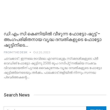
ഡി എം സി കെണിയിൽ വീഴുന്ന ഫോട്ടോ ഷൂട്ട് –
അംഗപരിമിതനായ വൃദ്ധ ദമ്പതികളുടെ ഫോട്ടോ
ഷൂട്ടിനിടെ…
FROM THE DESK
Oct 20, 2023
ചാവക്കാട് : ഇന്നലെ രാവിലെ എറണാകുളം സ്വദേശികളുടെ പ്രീ
വെഡിങ് ഫോട്ടോ ഷൂട്ടിനു 2500 രൂപ റസീപ്റ്റ് നൽകിയ സംഭവം
വിവാദമായതിന് പുറമെ വൈകുന്നേരം വൃദ്ധ ദമ്പതികളുടെ ഫോട്ടോ
ഷൂട്ടിങ്ങിനെടെയും തർക്കം. പാലക്കാട് തളിയിൽ നിന്നും സന്നദ്ധ
പ്രവർത്തകന്റെ
…
Search News