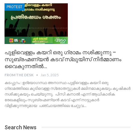
PROTEST
പുളിവെള്ളം കയറി ഒരു ഗ്രാമം നശിക്കുന്നു –
സുബ്രഹ്മണ്യൻ കടവ് സ്ലുയിസ് നിർമ്മാണം
വൈകുന്നതിൽ…
FROM THE DESK
Jan 5, 2025
കടപ്പുറം : ഉദ്യോഗസ്ഥ അനാസ്ഥ പുളിവെള്ളം കയറി ഒരു
ഗ്രാമത്തിലെ കുടിവെള്ള സ്രോതസ്സുകൾ മലിനമാകുകയും കൃഷികൾ
നശിക്കുകയും ചെയ്യുന്നു. പിസി കനാൽ എന്ന് ആധികാരിക
രേഖകളിലും സുബ്രഹ്മണ്യൻ കടവ് എന്ന് നാട്ടുകാർ
വിളിക്കുന്നതുമായ പഞ്ചായത്തിലെ ചേറ്റുവ
…
Search News