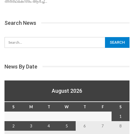
തീർത്ഥകേന്ദ്രം ആർച്ച്
…
Search News
News By Date
August 2026
S
M
T
W
T
F
S
1
2
3
4
5
6
7
8