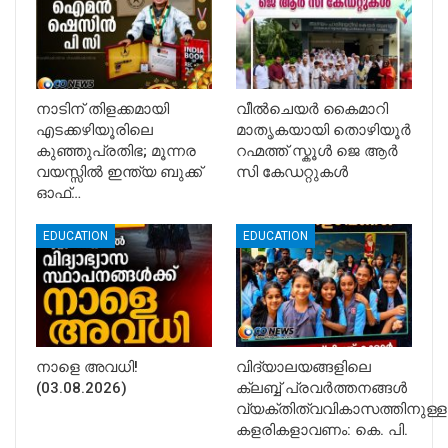
നാടിന് തിളക്കമായി
വീൽചെയർ കൈമാറി
എടക്കഴിയൂരിലെ
മാതൃകയായി തൊഴിയൂർ
കുഞ്ഞുപ്രതിഭ; മൂന്നര
റഹ്മത്ത് സ്കൂൾ ജെ ആർ
വയസ്സിൽ ഇന്ത്യ ബുക്ക്
സി കേഡറ്റുകൾ
ഓഫ്…
EDUCATION
EDUCATION
നാളെ അവധി!
വിദ്യാലയങ്ങളിലെ
(03.08.2026)
ക്ലബ്ബ് പ്രവർത്തനങ്ങൾ
വ്യക്തിത്വവികാസത്തിനുള്ള
കളരികളാവണം: കെ. പി.