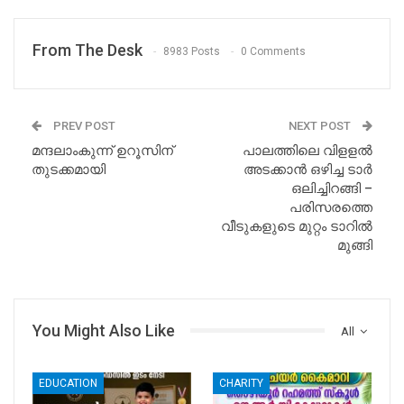
From The Desk
8983 Posts
0 Comments
PREV POST
NEXT POST
മന്ദലാംകുന്ന് ഉറൂസിന്
പാലത്തിലെ വിളളൽ
തുടക്കമായി
അടക്കാൻ ഒഴിച്ച ടാർ
ഒലിച്ചിറങ്ങി –
പരിസരത്തെ
വീടുകളുടെ മുറ്റം ടാറിൽ
മുങ്ങി
You Might Also Like
All
EDUCATION
CHARITY