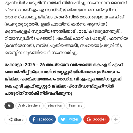
മുഹ്സിൻ പാടൂരിന് നൽകി നിർവഹിച്ചു. സംസ്ഥാന വൈസ്
പ്രസിഡണ്ട് എം എ സാദിഖ്, ജില്ലാ ജന. സെക്രട്ടറി സി
അനസ് ബാബു, ജില്ലാ കൗൺസിൽ അംഗങ്ങളായ ഷഫീഖ്
(ചെറുതുരുത്തി), ഉമർ ഫായിസ്, ഖൻസ, ആസിയ (
കുന്നംകുളം) സുമയ്യ (അന്തിക്കാട്), മാലിക് (ഒരുമനയൂർ),
റിയാസുദ്ധീൻ (പഴഞ്ഞി ), ഷഫീഖ്, ഫാരിഷ (പാടൂർ), ഫൗസിയ
(വെൻമേനാട് ), നജ്മ ( പുതിയങ്ങാടി), സുമയ്യ (പഴുവിൽ),
ജെസ്മിന തുടങ്ങിയവർ സംസാരിച്ചു.
ഫോട്ടോ : 2025 – 26 അധ്യയന വർഷത്തെ കെ എ ടി എഫ്
മെമ്പർഷിപ്പ് ക്യാമ്പയിൻ തൃശ്ശൂർ ജില്ലാതല ഉദ്ഘാടനം
ജില്ലാ പഞ്ചായത്തംഗം അഡ്വ. വി എം മുഹമ്മദ് ഗസ്സാലി
കെ എ ടി എഫ് തൃശ്ശൂർ ജില്ലാ പ്രസിഡണ്ട് മുഹ്സിൻ
പാടൂരിന് നൽകി നിർവഹിക്കുന്നു
Arabic teachers
education
Teachers
Share
Facebook
Twitter
Google+