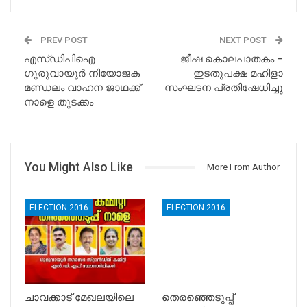
PREV POST
NEXT POST
എസ്ഡിപിഐ
ജീഷ കൊലപാതകം –
ഗുരുവായൂര്‍ നിയോജക
ഇടതുപക്ഷ മഹിളാ
മണ്ഡലം വാഹന ജാഥക്ക്
സംഘടന പ്രതിഷേധിച്ചു
നാളെ തുടക്കം
You Might Also Like
More From Author
ELECTION 2016
ELECTION 2016
ചാവക്കാട് മേഖലയിലെ
തെരഞ്ഞെടുപ്പ്