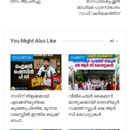
ദിനം ആചരിച്ചു
ഗോപാലകൃഷ്ണൻ
മാധ്യമ പുരസ്‌കാരം
റാഫി വലിയകത്തിന്
You Might Also Like
All
EDUCATION
CHARITY
നാടിന് തിളക്കമായി
വീൽചെയർ കൈമാറി
എടക്കഴിയൂരിലെ
മാതൃകയായി തൊഴിയൂർ
കുഞ്ഞുപ്രതിഭ; മൂന്നര
റഹ്മത്ത് സ്കൂൾ ജെ ആർ
വയസ്സിൽ ഇന്ത്യ ബുക്ക്
സി കേഡറ്റുകൾ
ഓഫ്…