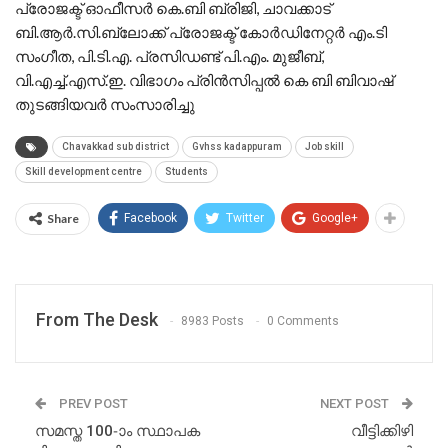
പ്രോജക്ട് ഓഫീസര്‍ കെ.ബി ബ്രിജി, ചാവക്കാട്
ബി.ആര്‍.സി.ബ്ലോക്ക് പ്രോജക്ട് കോര്‍ഡിനേറ്റര്‍ എം.ടി
സംഗീത, പി.ടി.എ. പ്രസിഡണ്ട് പി.എം. മുജീബ്,
വി.എച്ച്.എസ്.ഇ. വിഭാഗം പ്രിന്‍സിപ്പല്‍ കെ ബി ബിവാഷ്
തുടങ്ങിയവര്‍ സംസാരിച്ചു
Chavakkad sub district
Gvhss kadappuram
Job skill
Skill development centre
Students
Share
Facebook
Twitter
Google+
From The Desk
8983 Posts
0 Comments
PREV POST
NEXT POST
സമസ്ത 100-ാം സ്ഥാപക
വീട്ടിക്കിഴി