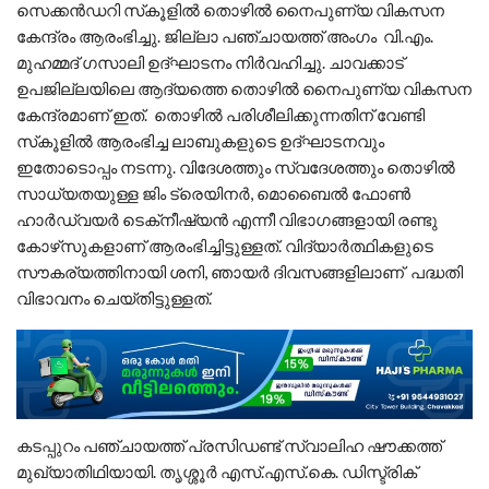
സെക്കന്‍ഡറി സ്‌കൂളില്‍ തൊഴില്‍ നൈപുണ്യ വികസന
കേന്ദ്രം ആരംഭിച്ചു. ജില്ലാ പഞ്ചായത്ത് അംഗം വി.എം.
മുഹമ്മദ് ഗസാലി ഉദ്ഘാടനം നിര്‍വഹിച്ചു. ചാവക്കാട്
ഉപജില്ലയിലെ ആദ്യത്തെ തൊഴില്‍ നൈപുണ്യ വികസന
കേന്ദ്രമാണ് ഇത്. തൊഴില്‍ പരിശീലിക്കുന്നതിന് വേണ്ടി
സ്‌കൂളില്‍ ആരംഭിച്ച ലാബുകളുടെ ഉദ്ഘാടനവും
ഇതോടൊപ്പം നടന്നു. വിദേശത്തും സ്വദേശത്തും തൊഴില്‍
സാധ്യതയുള്ള ജിം ട്രെയിനര്‍, മൊബൈല്‍ ഫോണ്‍
ഹാർഡ്‌വയർ ടെക്‌നീഷ്യന്‍ എന്നീ വിഭാഗങ്ങളായി രണ്ടു
കോഴ്‌സുകളാണ് ആരംഭിച്ചിട്ടുള്ളത്. വിദ്യാര്‍ത്ഥികളുടെ
സൗകര്യത്തിനായി ശനി, ഞായര്‍ ദിവസങ്ങളിലാണ് പദ്ധതി
വിഭാവനം ചെയ്തിട്ടുള്ളത്.
കടപ്പുറം പഞ്ചായത്ത് പ്രസിഡണ്ട് സ്വാലിഹ ഷൗക്കത്ത്
മുഖ്യാതിഥിയായി. തൃശ്ശൂര്‍ എസ്.എസ്.കെ. ഡിസ്ട്രിക്