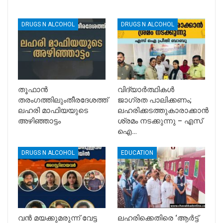
DRUGS N ALCOHOL
DRUGS N ALCOHOL
തൂഫാൻ
വിദ്യാർത്ഥികൾ
തരംഗത്തിലുംതീരദേശത്ത്
ജാഗ്രത പാലിക്കണം;
ലഹരി മാഫിയയുടെ
ലഹരിക്കടത്തുകാരാക്കാൻ
അഴിഞ്ഞാട്ടം
ശ്രമം നടക്കുന്നു – എസ്
ഐ…
DRUGS N ALCOHOL
EDUCATION
വൻ മയക്കുമരുന്ന് വേട്ട
ലഹരിക്കെതിരെ ‘ആർട്ട്