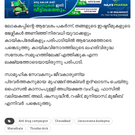
ലോകകപ്പിന്റെ ആവേശം പകർന്ന്, തങ്ങളുടെ ഇഷ്ടടീമുകളുടെ
ജേഴ്സികൾ അണിഞ്ഞ് നിരവധി യുവാക്കളും
കായികപ്രേമികളും പരിപാടിയിൽ ആവേശത്തോടെ
പങ്കെടുത്തു. കായികവിനോദത്തിലൂടെ ലഹരിവിരുദ്ധ
സന്ദേശം സമൂഹത്തിലേക്ക് എത്തിക്കുക എന്ന
ലക്ഷ്യത്തോടെയായിരുന്നു പരിപാടി.
സാമൂഹിക സേവകനും ജീവകാരുണ്യ
പ്രവർത്തകനുമായ മുഹമ്മദ് അക്ബർ ഉദ്ഘാടനം ചെയ്തു.
ഫൈസൽ കാനാംപുള്ളി അധ്യക്ഷത വഹിച്ചു. ഫാസിൽ
വലിയകത്ത്, അലി, ഷംസുദ്ധീൻ, റഷീദ്, മുനിയാസ്, മുജീബ്
എന്നിവർ പങ്കെടുത്തു.
Anti drug campaigne
Chavakkad
Janasevana kootayma
Manathala
Thoofan kick