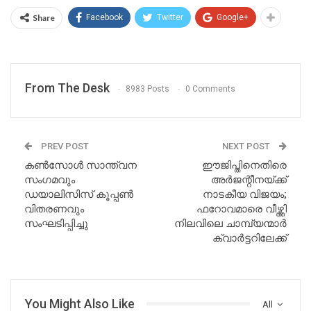
Share
Facebook
Twitter
Google+
From The Desk
8983 Posts
0 Comments
PREV POST
NEXT POST
കൺസോൾ സാന്ത്വന
ഈജിപ്തിനെതിരെ
സംഗമവും
അർജന്റീനയ്ക്ക്
ഡയാലിസിസ് കൂപ്പൺ
നാടകീയ വിജയം;
വിതരണവും
ഫറോവമാരെ വീഴ്ത്തി
സംഘടിപ്പിച്ചു
നിലവിലെ ചാമ്പ്യന്മാർ
ക്വാർട്ടറിലേക്ക്
You Might Also Like
All