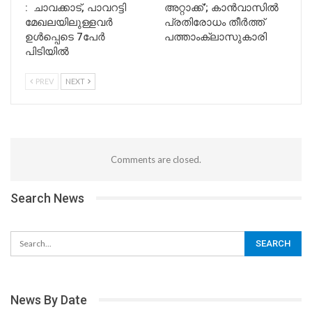
: ചാവക്കാട്, പാവറട്ടി
അറ്റാക്ക്’; കാൻവാസിൽ
മേഖലയിലുള്ളവർ
പ്രതിരോധം തീർത്ത്
ഉൾപ്പെടെ 7പേർ
പത്താംക്ലാസുകാരി
പിടിയിൽ
PREV
NEXT
Comments are closed.
Search News
News By Date