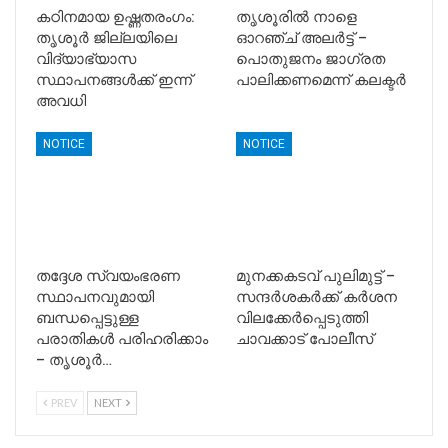
കഠിനമായ ഉഷ്ണതരംഗം:
തൃശൂരിൽ നാളെ
തൃശൂർ ജില്ലയിലെ
ഓറഞ്ച് അലർട്ട് –
വിദ്യാഭ്യാസ
പൊതുജനം ജാഗ്രത
സ്ഥാപനങ്ങൾക്ക് ഇന്ന്
പാലിക്കണമെന്ന് കലക്ടർ
അവധി
NOTICE
NOTICE
തദ്ദേശ സ്വയംഭരണ
മുനക്കകടവ് പുലിമുട്ട് –
സ്ഥാപനവുമായി
സന്ദർശകർക്ക് കർശന
ബന്ധപ്പെട്ടുള്ള
വിലക്കേർപ്പെടുത്തി
പരാതികള്‍ പരിഹരിക്കാം
ചാവക്കാട് പോലീസ്
– തൃശൂര്‍…
PREV
NEXT