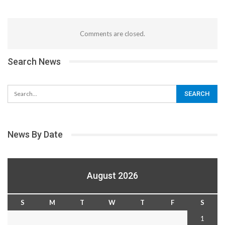
Comments are closed.
Search News
News By Date
August 2026
S
M
T
W
T
F
S
1