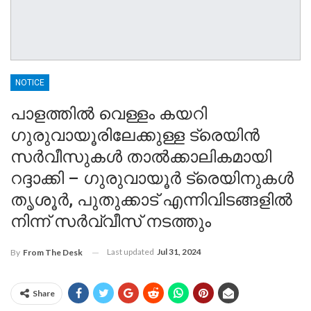
NOTICE
പാളത്തില്‍ വെള്ളം കയറി
ഗുരുവായൂരിലേക്കുള്ള ട്രെയിന്‍
സര്‍വീസുകള്‍ താല്‍ക്കാലികമായി
റദ്ദാക്കി – ഗുരുവായൂർ ട്രെയിനുകൾ
തൃശൂർ, പുതുക്കാട് എന്നിവിടങ്ങളിൽ
നിന്ന് സർവ്വീസ് നടത്തും
Last updated
Jul 31, 2024
By
From The Desk
Share