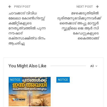
PREV POST
NEXT POST
ചാവക്കാട് വിവിധ
മഴക്കെടുതിയിൽ
മേഖലാ കോൺഗ്രസ്സ്
ദുരിതമനുഭവിക്കുന്നവർക്ക്
കമ്മിറ്റികളുടെ
തൈക്കാട് അപ്പു മാസ്റ്റർ
നേതൃത്വത്തിൽ പുന്ന
സ്കൂളിലെ ജെ ആർ സി
നൗഷാദ്
കേഡറ്റുകളുടെ
രക്തസാക്ഷിത്വ ദിനം
കൈത്താങ്ങ്
ആചരിച്ചു
You Might Also Like
All
NOTICE
NOTICE