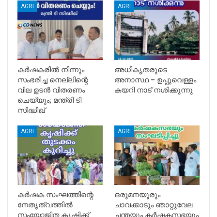
AGRI
AGRI
കർഷകരിൽ നിന്നും
അധികൃതരുടെ
സംഭരിച്ച നെല്ലിന്റെ
അനാസ്ഥ – ഉപ്പുവെള്ളം
വില ഉടൻ വിതരണം
കയറി നാട് നശിക്കുന്നു
ചെയ്യും; മന്ത്രി ടി
സിദ്ധീഖ്‌
AGRI
AGRI
കർഷക സംഘത്തിന്റെ
ഒരുമനയൂരും
നേതൃത്വത്തിൽ
ചാവക്കാടും ഞാറ്റുവേല
സംയോജിത കൃഷിക്ക്
ചന്തയും കർഷകസഭയും