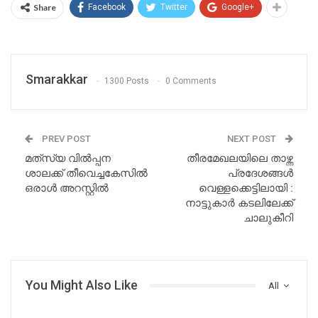
Share
Facebook
Twitter
Google+
Smarakkar
1300 Posts
0 Comments
PREV POST
NEXT POST
മത്‌സ്യ വില്‍പ്പന
തീരമേഖലയിലെ താഴ്ന്ന
ശാലക്ക് തീവെച്ചകേസില്‍
പ്രദേശങ്ങള്‍
ഒരാള്‍ അറസ്റ്റില്‍
വെള്ളക്കെട്ടിലായി :
നാട്ടുകാര്‍ കടലിലേക്ക്
ചാലുകീറി
You Might Also Like
All