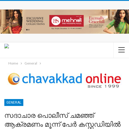
Home
General
GENERAL
സദാചാര പൊലീസ് ചമഞ്ഞ്
ആക്രമണം മൂന്ന് പേർ കസ്റ്റഡിയിൽ