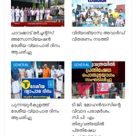
ചാവക്കാട് മർച്ചന്റ്സ്
വിദ്യാഭ്യാസ അവാർഡ്
അസോസിയേഷൻ
വിതരണം നടത്തി
ദേശീയ വ്യാപാരി ദിനം
ആചരിച്ചു
GENERAL
GENERAL
പുന്നയൂർകുളത്ത്
ടി.ജി. മോഹൻദാസിന്റെ
ദേശീയ വ്യാപാര ദിനം
വിവാദ പരാമർശം:
ആചരിച്ചു
സി.പി. എം
തിരുവത്രയിൽ
പ്രതിഷേധ