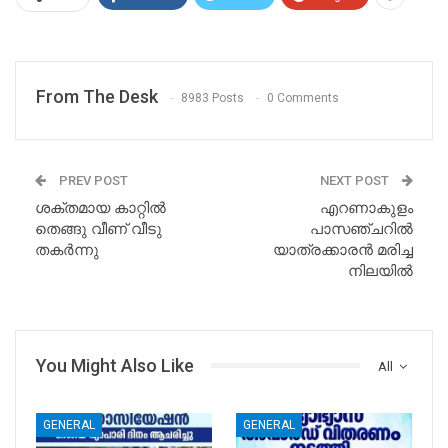
From The Desk
8983 Posts
0 Comments
PREV POST
NEXT POST
ശക്തമായ കാറ്റില്‍
എറണാകുളം
തെങ്ങു വീണ് വീടു
പാസഞ്ചറിൽ
തകര്‍ന്നു
യാത്രക്കാരന്‍ മരിച്ച
നിലയിൽ
You Might Also Like
All
GENERAL
GENERAL