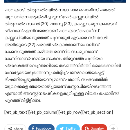
ചാവക്കാട്: തിരുവത്രയിൽ സദാചാര പൊലീസ് ചമഞ്ഞ്
യുവാവിനെ ആക്രമിച്ച മൂന്ന് പേർ കസ്റ്റഡിയിൽ.
തിരുവത്ര സഫർ (30), ഷാനു (33), കടപ്പുറം മുനക്കക്കടവ്
ഷിഹാബ് എന്നിവരെയാണ് ചാവക്കാട് പൊലീസ്
കസ്റ്റഡിയിലെടുത്തത്. പുന്നയൂർ എടക്കര സ്വദേശി
അലിയുടെ (22) പരാതി പ്രകാരമാണ് പൊലീസ്
കേസെടുത്തത്. കഴിഞ്ഞ രണ്ട് ദിവസം മുമ്പാണ്
കേസിനാസ്പദമായ സംഭവം. തിരുവത്ര പുതിയറ
പ്രദേശത്ത് വെച്ച് അലിയെ തടഞ്ഞ് നിർത്തി മൊബൈലിൽ
ഫോട്ടോയെടുത്തെന്നും മർദ്ദിച്ച് പണമാവശ്യപ്പെട്ട്
ഭീഷണിപ്പെടുത്തിയെന്നുമാണ് പരാതി. സംഭവത്തിൽ
യുവാക്കളെ ഞായറാഴ്ച്ചയാണ് കസ്റ്റഡിയിെലടുത്തത്.
എന്നാൽ അറസ്റ്റ് നടപടികളെകുറിച്ചുള്ള വിവരം പൊലീസ്
പുറത്ത് വിട്ടിട്ടില്ല.
[/et_pb_text][/et_pb_column][/et_pb_row][/et_pb_section]
Share
Facebook
Twitter
Google+