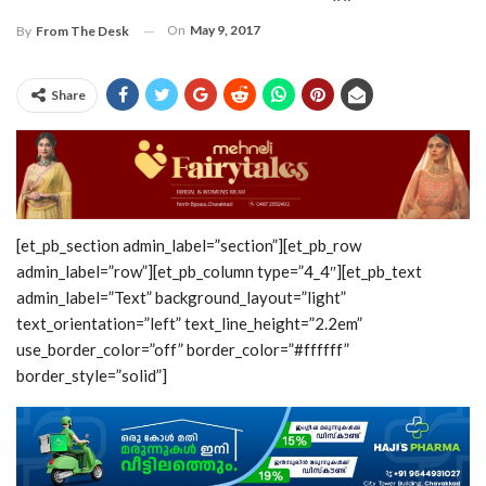
On
May 9, 2017
By
From The Desk
Share
[et_pb_section admin_label=”section”][et_pb_row
admin_label=”row”][et_pb_column type=”4_4″][et_pb_text
admin_label=”Text” background_layout=”light”
text_orientation=”left” text_line_height=”2.2em”
use_border_color=”off” border_color=”#ffffff”
border_style=”solid”]