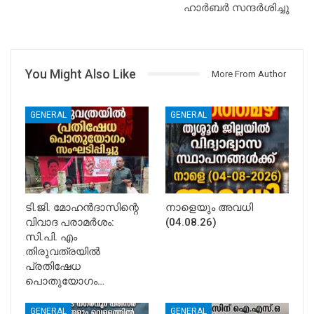
ഹാർബർ സന്ദർശിച്ചു
You Might Also Like
More From Author
GENERAL
GENERAL
ടി.ജി. മോഹൻദാസിന്റെ
നാളെയും അവധി
വിവാദ പരാമർശം:
(04.08.26)
സി.പി. എം
തിരുവത്രയിൽ
പ്രതിഷേധ
പൊതുയോഗം…
GENERAL
GENERAL