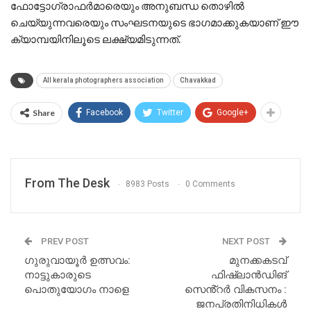
ഫോട്ടോഗ്രാഫർമാരെയും അനുബന്ധ തൊഴിൽ
ചെയ്യുന്നവരെയും സംഘടനയുടെ ഭാഗമാക്കുകയാണ് ഈ
ക്യാമ്പയിനിലൂടെ ലക്ഷ്യമിടുന്നത്.
All kerala photographers association
Chavakkad
Share
Facebook
Twitter
Google+
From The Desk
8983 Posts
0 Comments
PREV POST
NEXT POST
ഗുരുവായൂർ ഉത്സവം:
മുനക്കകടവ്
നാട്ടുകാരുടെ
ഫിഷ്ലാൻഡിങ്
പൊതുയോഗം നാളെ
സെൻ്റർ വികസനം :
ജനപ്രതിനിധികൾ