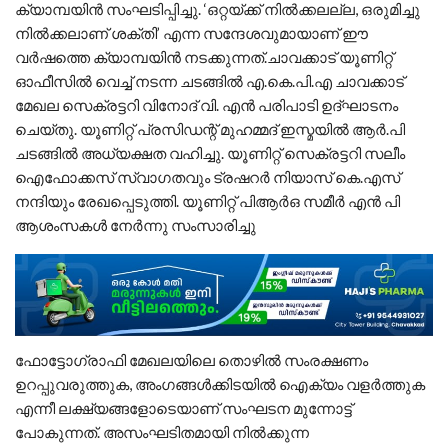
ക്യാമ്പയിൻ സംഘടിപ്പിച്ചു. ‘ഒറ്റയ്ക്ക് നിൽക്കലല്ല, ഒരുമിച്ചു
നിൽക്കലാണ് ശക്തി’ എന്ന സന്ദേശവുമായാണ് ഈ
വർഷത്തെ ക്യാമ്പയിൻ നടക്കുന്നത്.​ചാവക്കാട് യൂണിറ്റ്
ഓഫീസിൽ വെച്ച് നടന്ന ചടങ്ങിൽ എ.കെ.പി.എ ചാവക്കാട്
മേഖല സെക്രട്ടറി വിനോദ് വി. എൻ പരിപാടി ഉദ്ഘാടനം
ചെയ്തു. യൂണിറ്റ് പ്രസിഡന്റ് മുഹമ്മദ് ഇസ്മയിൽ ആർ.പി
ചടങ്ങിൽ അധ്യക്ഷത വഹിച്ചു. യൂണിറ്റ് സെക്രട്ടറി സലീം
ഐഫോക്കസ് സ്വാഗതവും ട്രഷറർ നിയാസ് കെ.എസ്
നന്ദിയും രേഖപ്പെടുത്തി. യൂണിറ്റ് പിആർഒ സമീർ എൻ പി
ആശംസകൾ നേർന്നു സംസാരിച്ചു
​ഫോട്ടോഗ്രാഫി മേഖലയിലെ തൊഴിൽ സംരക്ഷണം
ഉറപ്പുവരുത്തുക, അംഗങ്ങൾക്കിടയിൽ ഐക്യം വളർത്തുക
എന്നീ ലക്ഷ്യങ്ങളോടെയാണ് സംഘടന മുന്നോട്ട്
പോകുന്നത്. അസംഘടിതമായി നിൽക്കുന്ന