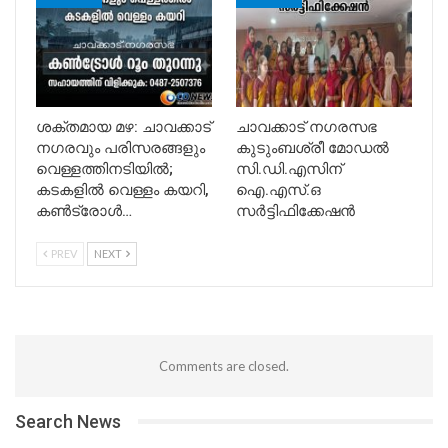
ശക്തമായ മഴ: ചാവക്കാട്
ചാവക്കാട് നഗരസഭ
നഗരവും പരിസരങ്ങളും
കുടുംബശ്രീ മോഡൽ
വെള്ളത്തിനടിയിൽ;
സി.ഡി.എസിന്
കടകളിൽ വെള്ളം കയറി,
ഐ.എസ്.ഒ
കൺട്രോൾ…
സർട്ടിഫിക്കേഷൻ
PREV
NEXT
Comments are closed.
Search News