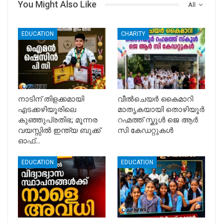
You Might Also Like
All
EDUCATION
CHARITY
നാടിന് തിളക്കമായി
വീൽചെയർ കൈമാറി
എടക്കഴിയൂരിലെ
മാതൃകയായി തൊഴിയൂർ
കുഞ്ഞുപ്രതിഭ; മൂന്നര
റഹ്മത്ത് സ്കൂൾ ജെ ആർ
വയസ്സിൽ ഇന്ത്യ ബുക്ക്
സി കേഡറ്റുകൾ
ഓഫ്…
EDUCATION
EDUCATION