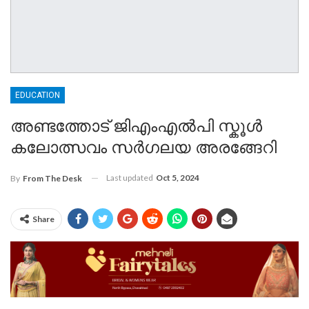
EDUCATION
അണ്ടത്തോട് ജിഎംഎൽപി സ്കൂൾ
കലോത്സവം സർഗലയ അരങ്ങേറി
Last updated
Oct 5, 2024
By
From The Desk
Share