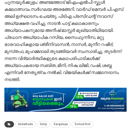
പുന്നയൂർക്കുളം: അണ്ടത്തോട് ജിഎംഎൽപി സ്കൂൾ
കലോത്സവം സർഗലയ അരങ്ങേറി. വാർഡ് മെമ്പർ പി.എസ്.
അലി ഉദ്ഘാടനം ചെയ്തു. പിടിഎ പ്രസിഡന്റ് നവാസ്
അധ്യക്ഷത വഹിച്ചു. നാടൻ പാട്ട് കലാകാരനും
അധ്യാപകനുമായ അനീഷ് മാസ്റ്റർ മുഖ്യാതിഥിയായി.
പ്രധാന അധ്യാപിക റസിയ, സൈഫുന്നീസ, മറ്റു
ഭാരവാഹികളായ ശ്രീനിവാസൻ, നാസർ, മുനീറ റഷീദ്,
മുസ്‌തഫ, മുഹമ്മദാലി തുടങ്ങിയവർ സംസാരിച്ചു. തുടർന്ന്
നടന്ന വിദ്യാർത്ഥികളുടെ കലാപരിപാടികൾക്ക്
അധ്യാപകരായ സബിത, മിനി, നിഷ, ലിജി, റംഷി, ശബ്ന
എന്നിവർ നേതൃത്വം നൽകി. വിജയികൾക്ക് സമ്മാനദാനം
നടത്തി.
Andathodu
Gmlp
Sargalaya
School fest