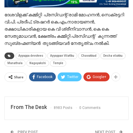
ദേശവിളക്ക് കമ്മിറ്റി പ്രസിഡന്റ് രാമി മോഹനന്‍, സെക്രട്ടറി
വി.പി. പ്രദീപ്, ട്രഷറര്‍ കെ.എം.നാരായണന്‍,
രക്ഷാധികാരികളായ കെ വി ശ്രീനിവാസൻ, കെ കെ
സേതുമാധവൻ, ക്ഷേത്രം കമ്മിറ്റി പ്രസിഡന്റ് കുന്നത്ത്
സുബ്രഹ്മണ്യൻ തുടങ്ങിയവർ നേതൃത്വം നൽകി.
Ayyappa devotees
Ayyappan VilaKku
Chavakkad
Desha vilakku
Manathala
Nagayakshi
Temple
Share
Facebook
Twitter
Google+
From The Desk
8983 Posts
0 Comments
PREV POST
NEXT POST