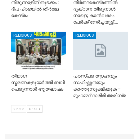
തിരുന്നാളിന് തുടക്കം :
തീർത്ഥകേന്ദ്രത്തിൽ
ദീപ പ്രഭയിൽ തീർത്ഥ
ദുക്റാന തിരുനാൾ
കേന്ദ്രം
നാളെ; കാൽലക്ഷം
പേർക്ക് നേർച്ചയൂട്ട്,…
RELIGIOUS
RELIGIOUS
ത്യാഗ
പരസ്പര സ്നേഹവും
സ്മരണകളുയർത്തി ബലി
സഹിഷ്ണുതയും
പെരുന്നാൾ ആഘോഷം
കാത്തുസൂക്ഷിക്കുക –
മുഹമ്മദ് ദാരിമി അരിമ്പ്ര
PREV
NEXT