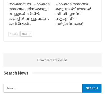
ശക്തമായ മഴ: ചാവക്കാട്
ചാവക്കാട് നഗരസഭ
നഗരവും പരിസരങ്ങളും
കുടുംബശ്രീ മോഡൽ
വെള്ളത്തിനടിയിൽ;
സി.ഡി.എസിന്
കടകളിൽ വെള്ളം കയറി,
ഐ.എസ്.ഒ
കൺട്രോൾ…
സർട്ടിഫിക്കേഷൻ
PREV
NEXT
Comments are closed.
Search News