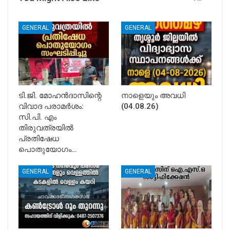
GENERAL
GENERAL
ടി.ജി. മോഹൻദാസിന്റെ
നാളെയും അവധി
വിവാദ പരാമർശം:
(04.08.26)
സി.പി. എം
തിരുവത്രയിൽ
പ്രതിഷേധ
പൊതുയോഗം…
GENERAL
GENERAL