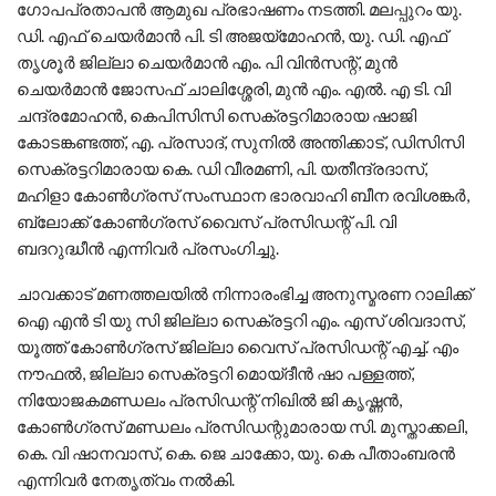
ഗോപപ്രതാപൻ ആമുഖ പ്രഭാഷണം നടത്തി. മലപ്പുറം യു.
ഡി. എഫ് ചെയർമാൻ പി. ടി അജയ്‌മോഹൻ, യു. ഡി. എഫ്
തൃശൂർ ജില്ലാ ചെയർമാൻ എം. പി വിൻസന്റ്, മുൻ
ചെയർമാൻ ജോസഫ് ചാലിശ്ശേരി, മുൻ എം. എൽ. എ ടി. വി
ചന്ദ്രമോഹൻ, കെപിസിസി സെക്രട്ടറിമാരായ ഷാജി
കോടങ്കണ്ടത്ത്, എ. പ്രസാദ്, സുനിൽ അന്തിക്കാട്, ഡിസിസി
സെക്രട്ടറിമാരായ കെ. ഡി വീരമണി, പി. യതീന്ദ്രദാസ്,
മഹിളാ കോൺഗ്രസ്‌ സംസ്ഥാന ഭാരവാഹി ബീന രവിശങ്കർ,
ബ്ലോക്ക്‌ കോൺഗ്രസ്‌ വൈസ് പ്രസിഡന്റ് പി. വി
ബദറുദ്ധീൻ എന്നിവർ പ്രസംഗിച്ചു.
ചാവക്കാട് മണത്തലയിൽ നിന്നാരംഭിച്ച അനുസ്മരണ റാലിക്ക്
ഐ എൻ ടി യു സി ജില്ലാ സെക്രട്ടറി എം. എസ് ശിവദാസ്,
യൂത്ത് കോൺഗ്രസ്‌ ജില്ലാ വൈസ് പ്രസിഡന്റ് എച്ച്. എം
നൗഫൽ, ജില്ലാ സെക്രട്ടറി മൊയ്‌ദീൻ ഷാ പള്ളത്ത്,
നിയോജകമണ്ഡലം പ്രസിഡന്റ് നിഖിൽ ജി കൃഷ്ണൻ,
കോൺഗ്രസ്‌ മണ്ഡലം പ്രസിഡന്റുമാരായ സി. മുസ്താക്കലി,
കെ. വി ഷാനവാസ്, കെ. ജെ ചാക്കോ, യു. കെ പീതാംബരൻ
എന്നിവർ നേതൃത്വം നൽകി.