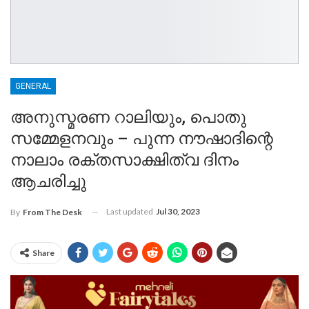
GENERAL
അനുസ്മരണ റാലിയും, പൊതു
സമ്മേളനവും – പുന്ന നൗഷാദിന്റെ
നാലാം രക്തസാക്ഷിത്വ ദിനം
ആചരിച്ചു
Last updated
Jul 30, 2023
By
From The Desk
Share