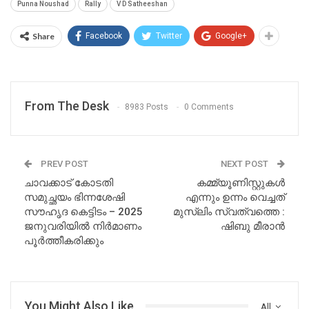
Punna Noushad
Rally
V D Satheeshan
Share
Facebook
Twitter
Google+
From The Desk
8983 Posts
0 Comments
PREV POST
NEXT POST
ചാവക്കാട് കോടതി
കമ്മ്യൂണിസ്റ്റുകൾ
സമുച്ഛയം ഭിന്നശേഷി
എന്നും ഉന്നം വെച്ചത്
സൗഹൃദ കെട്ടിടം – 2025
മുസ്‌ലിം സ്വത്വത്തെ :
ജനുവരിയിൽ നിർമാണം
ഷിബു മീരാൻ
പൂർത്തീകരിക്കും
You Might Also Like
All