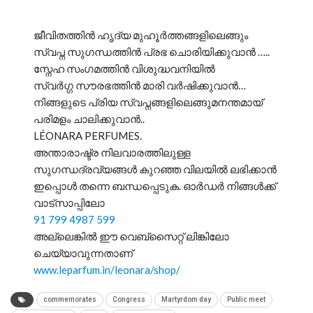
ജീവിതത്തിൻ ഹൃദ്യ മുഹൂര്‍ത്തങ്ങളിലെങ്ങും
സ്വപ്ന സുഗന്ധത്തിൻ പ്രഭ ചൊരിയിക്കുവാൻ …..
സ്നേഹ സംഗമത്തിൻ വിശുദ്ധവനിയിൽ
സ്വര്‍ഗ്ഗ സൗരഭത്തിൻ മാരി വർഷിക്കുവാന്‍…
നിങ്ങളുടെ പ്രിയ സ്വപ്നങ്ങളിലെങ്ങുമനന്തമായ്
പരിമളം ചാലിക്കുവാന്‍..
LÉONARA PERFUMES.
അന്താരാഷ്ട്ര നിലവാരത്തിലുള്ള
സുഗന്ധദ്രവ്യങ്ങൾ കുറഞ്ഞ വിലയിൽ ലഭിക്കാൻ
ഇപ്പൊൾ തന്നെ ബന്ധപ്പെടുക. ഓർഡർ നിങ്ങൾക്ക്
വാട്സാപ്പിലോ
91 799 4987 599
അല്ലെങ്കിൽ ഈ വെബ്സൈറ്റ് ലിങ്കിലോ
ചെയ്യാവുന്നതാണ്
www.leparfum.in/leonara/shop/
commemorates
Congress
Martyrdom day
Public meet