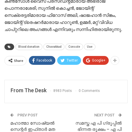
കൺസോൾ വൈസ് പ്രസിഡന്റ്മാരായ അഭിരാജ്
പൊന്നരാശേരി, സുനിൽ കൊച്ചൻ, ജോയിന്റ്
സെക്രെട്ടരിമാരായ ഫിറോസ് അലി, ഷാജഹാൻ സിങ്കം,
ജോയിന്റ് ട്രെഷറർമാരായ ഹാറൂൺ, ഉമ്മർ, മറ്റ് വിവിധ
ചാപ്റ്ററിലെ അംഗങ്ങൾ എന്നിവരും സന്നിഹിതരായിരുന്നു.
Blood donation
Chavakkad
Console
Uae
Share
Facebook
Twitter
Google+
From The Desk
8983 Posts
0 Comments
PREV POST
NEXT POST
മഹാത്മാ സോഷ്യൽ
സമസ്ത എ പി ഗ്രൂപ്പിൽ
സെന്റർ ഇഫ്താർ മത
ഭിന്നത രൂക്ഷം – എ പി