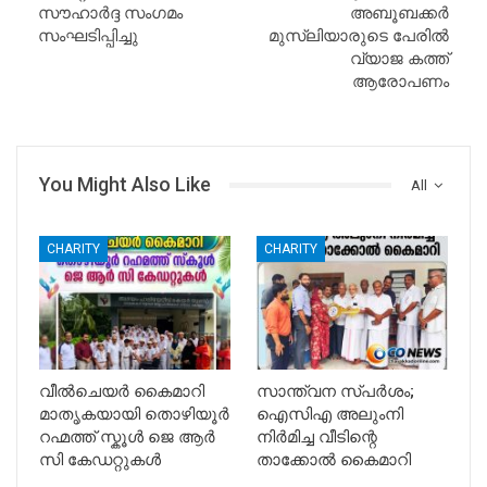
സൗഹാർദ്ദ സംഗമം
അബൂബക്കർ
സംഘടിപ്പിച്ചു
മുസ്ലിയാരുടെ പേരിൽ
വ്യാജ കത്ത്
ആരോപണം
You Might Also Like
All
CHARITY
CHARITY
വീൽചെയർ കൈമാറി
സാന്ത്വന സ്പർശം;
മാതൃകയായി തൊഴിയൂർ
ഐസിഎ അലുംനി
റഹ്മത്ത് സ്കൂൾ ജെ ആർ
നിർമിച്ച വീടിന്റെ
സി കേഡറ്റുകൾ
താക്കോൽ കൈമാറി