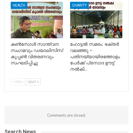
HEALTH
CHARITY
കൺസോൾ സാന്ത്വന
ഹോട്ടൽ സമരം: ഭക്തർ
സംഗമവും ഡയാലിസിസ്
വലഞ്ഞു –
കൂപ്പൺ വിതരണവും
പതിനയ്യായിരത്തോളം
സംഘടിപ്പിച്ചു
പേർക്ക് പ്രസാദ ഊട്ട്
നൽകി…
PREV
NEXT
Comments are closed.
Search News