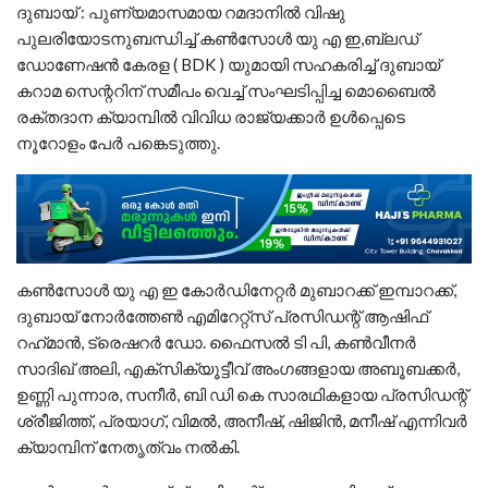
ദുബായ് : പുണ്യമാസമായ റമദാനിൽ വിഷു
പുലരിയോടനുബന്ധിച്ച് കൺസോൾ യു എ ഇ,ബ്ലഡ്
ഡോണേഷൻ കേരള ( BDK ) യുമായി സഹകരിച്ച് ദുബായ്
കറാമ സെന്ററിന് സമീപം വെച്ച് സംഘടിപ്പിച്ച മൊബൈൽ
രക്തദാന ക്യാമ്പിൽ വിവിധ രാജ്യക്കാർ ഉൾപ്പെടെ
നൂറോളം പേർ പങ്കെടുത്തു.
കൺസോൾ യു എ ഇ കോർഡിനേറ്റർ മുബാറക്ക് ഇമ്പാറക്ക്,
ദുബായ് നോർത്തേൺ എമിറേറ്റ്സ് പ്രസിഡന്റ് ആഷിഫ്
റഹ്‌മാൻ, ട്രെഷറർ ഡോ. ഫൈസൽ ടി പി, കൺവീനർ
സാദിഖ് അലി, എക്സിക്യൂട്ടീവ് അംഗങ്ങളായ അബൂബക്കർ,
ഉണ്ണി പുന്നാര, സനീർ, ബി ഡി കെ സാരഥികളായ പ്രസിഡന്റ്
ശ്രീജിത്ത്, പ്രയാഗ്, വിമൽ, അനീഷ്, ഷിജിൻ, മനീഷ് എന്നിവർ
ക്യാമ്പിന് നേതൃത്വം നൽകി.