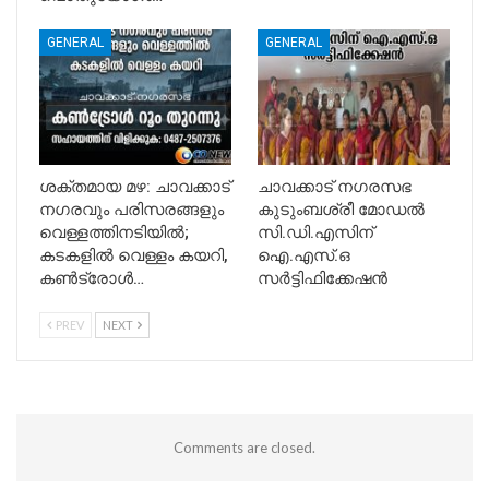
GENERAL
GENERAL
ശക്തമായ മഴ: ചാവക്കാട്
ചാവക്കാട് നഗരസഭ
നഗരവും പരിസരങ്ങളും
കുടുംബശ്രീ മോഡൽ
വെള്ളത്തിനടിയിൽ;
സി.ഡി.എസിന്
കടകളിൽ വെള്ളം കയറി,
ഐ.എസ്.ഒ
കൺട്രോൾ…
സർട്ടിഫിക്കേഷൻ
PREV
NEXT
Comments are closed.