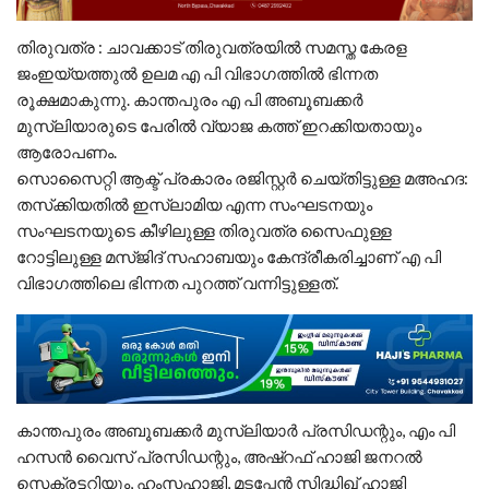
തിരുവത്ര : ചാവക്കാട് തിരുവത്രയിൽ സമസ്ത കേരള
ജംഇയ്യത്തുൽ ഉലമ എ പി വിഭാഗത്തിൽ ഭിന്നത
രൂക്ഷമാകുന്നു. കാന്തപുരം എ പി അബൂബക്കർ
മുസ്ലിയാരുടെ പേരിൽ വ്യാജ കത്ത് ഇറക്കിയതായും
ആരോപണം.
സൊസൈറ്റി ആക്ട് പ്രകാരം രജിസ്റ്റർ ചെയ്തിട്ടുള്ള മഅഹദ:
തസ്‌ക്കിയതിൽ ഇസ്ലാമിയ എന്ന സംഘടനയും
സംഘടനയുടെ കീഴിലുള്ള തിരുവത്ര സൈഫുള്ള
റോട്ടിലുള്ള മസ്ജിദ് സഹാബയും കേന്ദ്രീകരിച്ചാണ് എ പി
വിഭാഗത്തിലെ ഭിന്നത പുറത്ത് വന്നിട്ടുള്ളത്.
കാന്തപുരം അബൂബക്കർ മുസ്‌ലിയാർ പ്രസിഡന്റും, എം പി
ഹസൻ വൈസ് പ്രസിഡന്റും, അഷ്‌റഫ് ഹാജി ജനറൽ
സെക്രട്ടറിയും, ഹംസഹാജി, മടപ്പേൻ സിദ്ധിഖ് ഹാജി