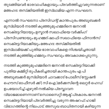
തുടങ്ങിയവർ ഭാരവാഹികളായും പ്രവർത്തിച്ചുവരുന്നതാണ്
മഅഹദ: തസ്‌ക്കിയതിൽ ഇസ്ലാമിയ എന്ന സംഘടന.
എന്നാൽ സംഘടനാ പ്രസിഡന്റ് കാന്തപുരം അബൂബക്കർ
മുസ്‌ലിയാർ നടത്തി കുഞ്ഞുമുഹമ്മദിനെ ജനറൽ
സെക്രട്ടറിയായും ഉസ്മാൻ സഖാഫിയെ വർക്കിംഗ്
പ്രസിഡണ്ടായും മുഹമ്മദ്‌ ഷാഫി സഖാഫിയെ ഫിനാൻസ്
സെക്രട്ടറിയാക്കിയും മഅഹദ: തസ്‌ക്കിയതിൽ
ഇസ്ലാമിയക്ക് പുതിയ ഭാരവാഹികളെ നിശ്ചയിച്ചതായി
നടത്തി കുഞ്ഞിമുഹമ്മദും സംഘവും അവകാശപ്പെടുന്നു.
നടത്തി കുഞ്ഞുമുഹമ്മദിനെ ജനറൽ സെക്രട്ടറിയാക്കി
പുതിയ കമ്മിറ്റി രൂപീകരിച്ചതായി കാന്തപുരം എ പി
അബൂബക്കർ മുസ്‌ലിയാർ ചാവക്കാട് പോലീസ് സ്റ്റേഷൻ
ഹൌസ് ഓഫീസർ ക്ക് ( സി ഐ )മർക്കസിന്റെ ലെറ്റർ ഹെഡ്
ഉപയോഗിച്ച് എഴുതി നൽകിയ പ്രസ്താവന
വ്യാജമാണെന്നാണ് സൊസൈറ്റി ആക്ട് പ്രകാരം ജനറൽ
സെക്രട്ടറിയായി പ്രവർത്തിച്ചു വരുന്ന അഷറഫ് ഹാജി
വിഭാഗത്തിന്റെ നിലപാട്. അസുഖ ബാധിതനായി കഴിയുന്ന