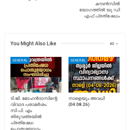
കൗൺസിൽ
യോഗത്തിൽ യു ഡി
എഫ് പ്രതിഷേധം
You Might Also Like
All
GENERAL
GENERAL
ടി.ജി. മോഹൻദാസിന്റെ
നാളെയും അവധി
വിവാദ പരാമർശം:
(04.08.26)
സി.പി. എം
തിരുവത്രയിൽ
പ്രതിഷേധ
പൊതുയോഗം…