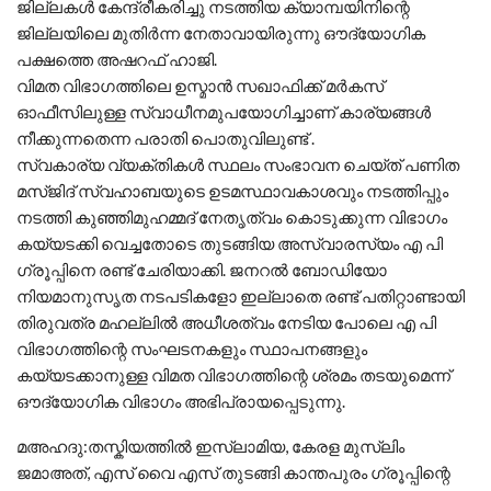
ജില്ലകൾ കേന്ദ്രീകരിച്ചു നടത്തിയ ക്യാമ്പയിനിന്റെ
ജില്ലയിലെ മുതിർന്ന നേതാവായിരുന്നു ഔദ്യോഗിക
പക്ഷത്തെ അഷറഫ് ഹാജി.
വിമത വിഭാഗത്തിലെ ഉസ്മാൻ സഖാഫിക്ക് മർകസ്
ഓഫീസിലുള്ള സ്വാധീനമുപയോഗിച്ചാണ് കാര്യങ്ങൾ
നീക്കുന്നതെന്ന പരാതി പൊതുവിലുണ്ട് .
സ്വകാര്യ വ്യക്തികൾ സ്ഥലം സംഭാവന ചെയ്ത് പണിത
മസ്ജിദ് സ്വഹാബയുടെ ഉടമസ്ഥാവകാശവും നടത്തിപ്പും
നടത്തി കുഞ്ഞിമുഹമ്മദ് നേതൃത്വം കൊടുക്കുന്ന വിഭാഗം
കയ്യടക്കി വെച്ചതോടെ തുടങ്ങിയ അസ്വാരസ്യം എ പി
ഗ്രൂപ്പിനെ രണ്ട് ചേരിയാക്കി. ജനറൽ ബോഡിയോ
നിയമാനുസൃത നടപടികളോ ഇല്ലാതെ രണ്ട് പതിറ്റാണ്ടായി
തിരുവത്ര മഹല്ലിൽ അധീശത്വം നേടിയ പോലെ എ പി
വിഭാഗത്തിന്റെ സംഘടനകളും സ്ഥാപനങ്ങളും
കയ്യടക്കാനുള്ള വിമത വിഭാഗത്തിന്റെ ശ്രമം തടയുമെന്ന്
ഔദ്യോഗിക വിഭാഗം അഭിപ്രായപ്പെടുന്നു.
മഅഹദു:തസ്കിയത്തിൽ ഇസ്ലാമിയ, കേരള മുസ്ലിം
ജമാഅത്, എസ് വൈ എസ് തുടങ്ങി കാന്തപുരം ഗ്രൂപ്പിന്റെ