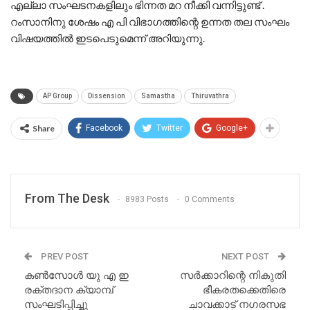
എല്ലാ സംഘടനകളിലും ഭിന്നത മറ നീക്കി വന്നിട്ടുണ്ട് .
റംസാനിനു ശേഷം എ പി വിഭാഗത്തിന്റെ ഉന്നത തല സംഘം
വിഷയത്തിൽ ഇടപെടുമെന്ന് അറിയുന്നു.
AP Group
Dissension
Samastha
Thiruvathra
Share
Facebook
Twitter
Google+
From The Desk
8983 Posts
0 Comments
PREV POST
NEXT POST
കൺസോൾ യു എ ഇ
സർക്കാറിന്റെ നികുതി
രക്തദാന ക്യാമ്പ്
ഭീകരതക്കെതിരെ
സംഘടിപ്പിച്ചു
ചാവക്കാട് നഗരസഭ