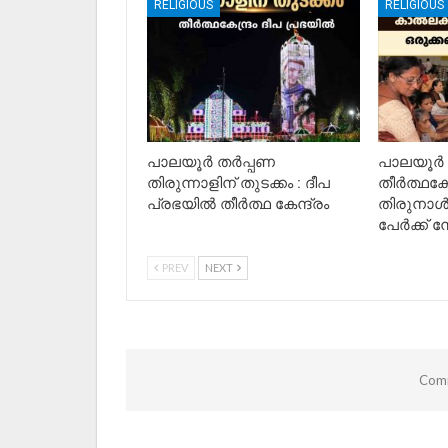
RELIGIOUS
RELIGIOUS
പാലയൂർ തർപ്പണ
പാലയൂർ
തിരുന്നാളിന് തുടക്കം : ദീപ
തീർത്ഥകേ
പ്രഭയിൽ തീർത്ഥ കേന്ദ്രം
തിരുനാൾ
പേർക്ക് നേ
PREV
NEXT
Comm