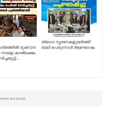
RELIGIOUS
ത്യാഗ സ്മരണകളുയർത്തി
ന്ദ്രത്തിൽ ദുക്റാന
ബലി പെരുന്നാൾ ആഘോഷം
 നാളെ; കാൽലക്ഷം
ർച്ചയൂട്ട്,…
ents are closed.