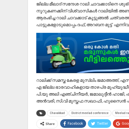
ജില്ല മീലാദ് സന്ദേശ റാലി ചാവക്കാടിനെ ശുഭ്
നൂറുകണക്കിന് വിശ്വാസികൾ റാലിയിൽ അണിനി
ആരംഭിച്ച റാലി ചാവക്കാട് കൂട്ടുങ്ങൽ ചത്വരത
പാട്ടുകളോടുമൊപ്പം ദഫ്, അറബന മുട്ട് എന്നി
റാലിക്ക് സമസ്ത കേരള മുസ്ലിം ജമാഅത്ത്,
എ ജില്ല ഭാരവാഹികളായ താഴപ്ര മുഹ്‌യുദ്ധീ
പി.യു അലി എഞ്ചിനീയർ, ജമാലുദ്ദീൻ ഹാജി, ഷ
അൻവരി, സി.വി മുസ്തഫ സഖാഫി, ഹുസൈൻ ഫാ
Chavakkad
District meelad conference
Meelad ra
Share
Facebook
Twitter
Goo