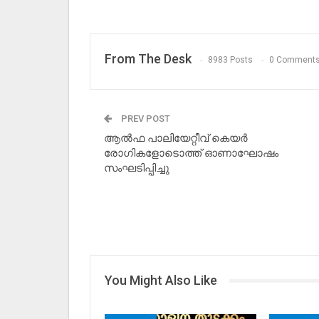
From The Desk
8983 Posts
0 Comment
PREV POST
ആൽഫ പാലിയേറ്റീവ് കെയർ
രോഗികളോടൊത്ത് ഓണാഘോഷം
സംഘടിപ്പിച്ചു
You Might Also Like