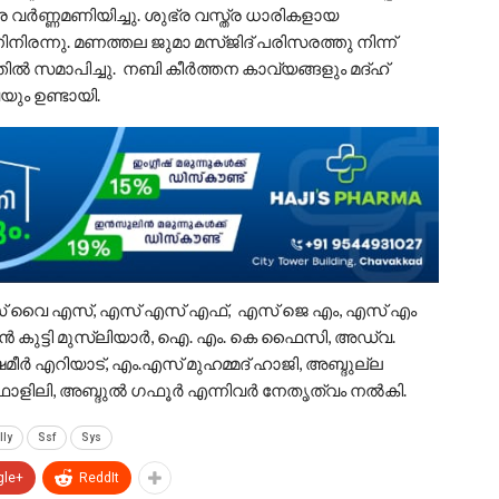
ര വർണ്ണമണിയിച്ചു. ശുഭ്ര വസ്ത്ര ധാരികളായ
രന്നു. മണത്തല ജുമാ മസ്ജിദ് പരിസരത്തു നിന്ന്
്തിൽ സമാപിച്ചു. നബി കീർത്തന കാവ്യങ്ങളും മദ്ഹ്
വയും ഉണ്ടായി.
 എസ് വൈ എസ്, എസ് എസ് എഫ്, എസ് ജെ എം, എസ് എം
ൻ കുട്ടി മുസ്‌ലിയാർ, ഐ. എം. കെ ഫൈസി, അഡ്വ.
മീർ എറിയാട്, എം.എസ് മുഹമ്മദ് ഹാജി, അബ്ദുല്ല
ളിലി, അബ്ദുൽ ഗഫൂർ എന്നിവർ നേതൃത്വം നൽകി.
lly
Ssf
Sys
gle+
ReddIt