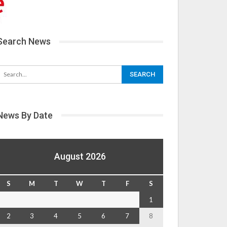
Search News
News By Date
August 2026
S
M
T
W
T
F
S
1
2
3
4
5
6
7
8