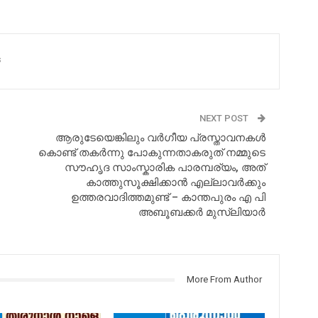
s
NEXT POST
ആരുടേയെങ്കിലും വർഗീയ പ്രസ്താവനകൾ
കൊണ്ട് തകർന്നു പോകുന്നതാകരുത് നമ്മുടെ
സൗഹൃദ സാംസ്കാരിക പാരമ്പര്യം, അത്
കാത്തുസൂക്ഷിക്കാൻ എല്ലാവർക്കും
ഉത്തരവാദിത്തമുണ്ട് – കാന്തപുരം എ പി
അബൂബക്കർ മുസ്ലിയാർ
More From Author