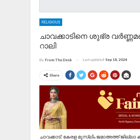
RELIGIOUS
ചാവക്കാടിനെ ശുഭ്ര വർണ്ണമണ
റാലി
Last updated
Sep 18, 2024
By
From The Desk
Share
ചാവക്കാട്: കേരള മുസ്‌ലിം ജമാഅത്ത് ജില്ലാ ക