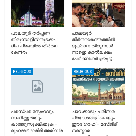
പാലയൂർ തർപ്പണ
പാലയൂർ
തിരുന്നാളിന് തുടക്കം :
തീർത്ഥകേന്ദ്രത്തിൽ
ദീപ പ്രഭയിൽ തീർത്ഥ
ദുക്റാന തിരുനാൾ
കേന്ദ്രം
നാളെ; കാൽലക്ഷം
പേർക്ക് നേർച്ചയൂട്ട്,…
RELIGIOUS
RELIGIOUS
പരസ്പര സ്നേഹവും
​ചാവക്കാടും പരിസര
സഹിഷ്ണുതയും
പ്രദേശങ്ങളിലെയും
കാത്തുസൂക്ഷിക്കുക –
ഈദ് ഗാഹ് – മസ്ജിദ്
മുഹമ്മദ് ദാരിമി അരിമ്പ്ര
നമസ്കാര