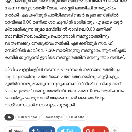
എടക്കഴിയൂർ ഖാദിരിയ ജുമാമസ്ജിദിൽ രാവിലെ 8.00 മണിക്ക്
നടന്ന നമസ്കാരത്തിന് അലി അഷ്കർ ലത്തീഫി നേതൃത്വം
നൽകി. എടക്കഴിയൂർ പതിരിക്കടവ് ബദർ ജുമാ മസ്ജിദിൽ
രാവിലെ 8.00 മണിക്ക് ശറഫുദ്ധീൻ ദാരിമിയും, എടക്കഴിയൂർ
കിറാമൻകുന്ന് ജുമാ മസ്‌ജിദിൽ രാവിലെ 8.00 മണിക്ക്
സാബിത് സഖാഫിയും പെരുന്നാൾ നമസ്കാരത്തിനും
ഖുതുബക്കും നേതൃത്വം നൽകി. എടക്കഴിയൂർ സലഫി
മസ്‌ജിദിൽ രാവിലെ 7.30-നായിരുന്നു നമസ്കാരം ആരംഭിച്ചത്.
കബീർ ബുസ്താനി ഇവിടെ നമസ്കാരത്തിന് നേതൃത്വം നൽകി.
​വിവിധ പള്ളികളില്‍ നടന്ന പെരുന്നാള്‍ നമസ്‌കാരത്തിലും
ഖുത്തുബയിലും പ്രത്യേക പ്രാർത്ഥനയിലും കുട്ടികളും
മുതിർന്നവരുമടങ്ങുന്ന നൂറുകണക്കിന് വിശ്വാസികളാണ്
പങ്കെടുത്തത്. നമസ്കാരത്തിന് ശേഷം പരസ്പരം ആലിംഗനം
ചെയ്തും പെരുന്നാൾ ആശംസകൾ കൈമാറിയും
വിശ്വാസികൾ സൗഹൃദം പുതുക്കി.
Bali perunnal
Edakkazhiyur
Eid al adha
Share
Facebook
Twitter
Google+