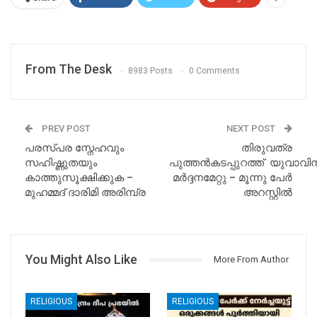
From The Desk
8983 Posts
0 Comments
PREV POST
NEXT POST
പരസ്പര സ്നേഹവും
തിരുവത്ര
സഹിഷ്ണുതയും
പുത്തൻകടപ്പുറത്ത് യുവാവിന
കാത്തുസൂക്ഷിക്കുക –
മർദ്ദനമേറ്റു – മൂന്നു പേർ
മുഹമ്മദ് ദാരിമി അരിമ്പ്ര
അറസ്റ്റിൽ
You Might Also Like
More From Author
RELIGIOUS
RELIGIOUS