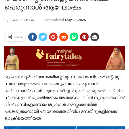
പെരുന്നാൾ ആഘോഷം
Last updated
May 28, 2026
By
From The Desk
Share
എടക്കഴിയൂർ: ത്യാഗത്തിന്റെയും സാഹോദര്യത്തിന്റെയും
സന്ദേശമുയർത്തി നാടെങ്ങും ബലിപെരുന്നാൾ
ഭക്തിസാന്ദ്രമായി ആഘോഷിച്ചു. പുലർച്ചെ മുതൽ തക്ബീർ
ധ്വനികളാൽ മുഖരിതമായ അന്തരീക്ഷത്തിൽ നൂറുകണക്കിന്
വിശ്വാസികളാണ് പെരുന്നാൾ നമസ്കാരത്തിൽ
പങ്കെടുക്കാനായി പ്രദേശത്തെ വിവിധ മസ്ജിദുകളിലേക്ക്
ഒഴുകിയെത്തിയത്.