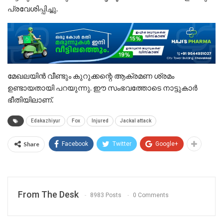
പ്രവേശിപ്പിച്ചു.
മേഖലയിൻ വീണ്ടും കുറുക്കന്റെ ആക്രമണ ശ്രമം
ഉണ്ടായതായി പറയുന്നു. ഈ സംഭവത്തോടെ നാട്ടുകാർ
ഭീതിയിലാണ്.
Edakazhiyur
Fox
Injured
Jackal attack
Share
Facebook
Twitter
Google+
From The Desk
8983 Posts
0 Comments