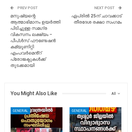
PREV POST
NEXT POST
മനുഷ്യന്റെ
ഏപ്രിൽ 25ന് ചാവക്കാട്
ആത്മാഭിമാനം ഉയർത്തി
തീരദേശ രക്ഷാ സംഗമം
പിടിച്ചുള്ള സമഗ്ര
വികസനം ലക്ഷ്യം –
പീപ്ൾസ് ഫൗണ്ടേഷൻ
കമ്യൂണിറ്റി
എംപവർമെൻ്റ്
പ്രോജക്ടുകൾക്ക്
തുടക്കമായി
You Might Also Like
All
GENERAL
GENERAL