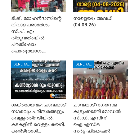
ടി.ജി. മോഹൻദാസിന്റെ
നാളെയും അവധി
വിവാദ പരാമർശം:
(04.08.26)
സി.പി. എം
തിരുവത്രയിൽ
പ്രതിഷേധ
പൊതുയോഗം…
GENERAL
GENERAL
ശക്തമായ മഴ: ചാവക്കാട്
ചാവക്കാട് നഗരസഭ
നഗരവും പരിസരങ്ങളും
കുടുംബശ്രീ മോഡൽ
വെള്ളത്തിനടിയിൽ;
സി.ഡി.എസിന്
കടകളിൽ വെള്ളം കയറി,
ഐ.എസ്.ഒ
കൺട്രോൾ…
സർട്ടിഫിക്കേഷൻ