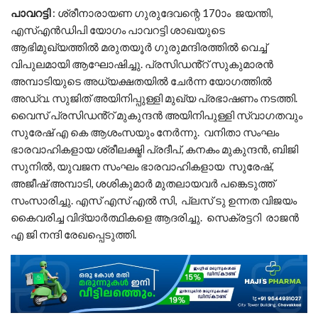
പാവറട്ടി
: ശ്രീനാരായണ ഗുരുദേവന്റെ 170ാം ജയന്തി,
എസ്എൻഡിപി യോഗം പാവറട്ടി ശാഖയുടെ
ആഭിമുഖ്യത്തിൽ മരുതയൂർ ഗുരുമന്ദിരത്തിൽ വെച്ച്
വിപുലമായി ആഘോഷിച്ചു. പ്രസിഡൻ്റ് സുകുമാരൻ
അമ്പാടിയുടെ അധ്യക്ഷതയിൽ ചേർന്ന യോഗത്തിൽ
അഡ്വ. സുജിത് അയിനിപ്പുള്ളി മുഖ്യ പ്രഭാഷണം നടത്തി.
വൈസ് പ്രസിഡൻ്റ് മുകുന്ദൻ അയിനിപുള്ളി സ്വാഗതവും
സുരേഷ് എ കെ ആശംസയും നേർന്നു. വനിതാ സംഘം
ഭാരവാഹികളായ ശ്രീലക്ഷ്മി പ്രദീപ്, കനകം മുകുന്ദൻ, ബിജി
സുനിൽ, യുവജന സംഘം ഭാരവാഹികളായ സുരേഷ്,
അജീഷ് അമ്പാടി, ശശികുമാർ മുതലായവർ പങ്കെടുത്ത്
സംസാരിച്ചു. എസ് എസ് എൽ സി, പ്ലസ് ടു ഉന്നത വിജയം
കൈവരിച്ച വിദ്യാർത്ഥികളെ ആദരിച്ചു. സെക്രട്ടറി രാജൻ
എ ജി നന്ദി രേഖപ്പെടുത്തി.