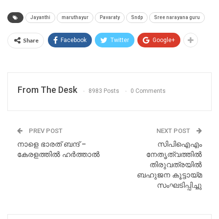
Jayanthi
maruthayur
Pavaraty
Sndp
Sree narayana guru
Share
Facebook
Twitter
Google+
From The Desk
8983 Posts
0 Comments
PREV POST
NEXT POST
നാളെ ഭാരത് ബന്ദ് –
സിപിഐഎം
കേരളത്തിൽ ഹർത്താൽ
നേതൃത്വത്തിൽ
തിരുവത്രയിൽ
ബഹുജന കൂട്ടായ്മ
സംഘടിപ്പിച്ചു