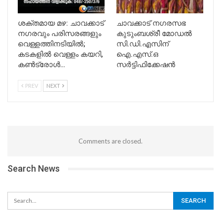
ശക്തമായ മഴ: ചാവക്കാട്
ചാവക്കാട് നഗരസഭ
നഗരവും പരിസരങ്ങളും
കുടുംബശ്രീ മോഡൽ
വെള്ളത്തിനടിയിൽ;
സി.ഡി.എസിന്
കടകളിൽ വെള്ളം കയറി,
ഐ.എസ്.ഒ
കൺട്രോൾ…
സർട്ടിഫിക്കേഷൻ
PREV
NEXT
Comments are closed.
Search News