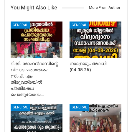
You Might Also Like
More From Author
GENERAL
GENERAL
ടി.ജി. മോഹൻദാസിന്റെ
നാളെയും അവധി
വിവാദ പരാമർശം:
(04.08.26)
സി.പി. എം
തിരുവത്രയിൽ
പ്രതിഷേധ
പൊതുയോഗം…
GENERAL
GENERAL