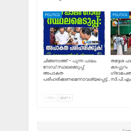
POLITICS
POLITICS
ചിങ്ങനാത്ത് – പുന്ന പാലം
തദ്ദേശ ഫണ്
റോഡ് സ്ഥലമെടുപ്പ്:
കടപ്പുറം
അപാകത
ഗ്രാമപഞ്
പരിഹരിക്കണമെന്നാവശ്യപ്പെട്ട്…
സി.പി.എ
PREV
NEXT
Comm