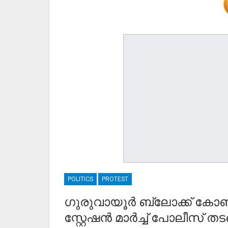
POLITICS
PROTEST
ഗുരുവായൂർ ബ്ലോക്ക് കോൺഗ
സ്റ്റേഷൻ മാർച്ച് പോലീസ് ത