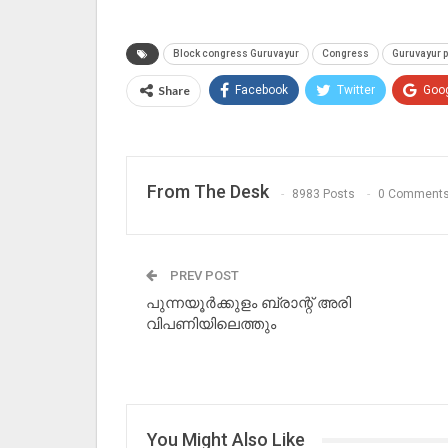
Block congress Guruvayur
Congress
Guruvayur p
Share
Facebook
Twitter
Goo
From The Desk
8983 Posts
0 Comment
PREV POST
പുന്നയൂർക്കുളം ബ്രാന്റ് അരി
വിപണിയിലെത്തും
You Might Also Like