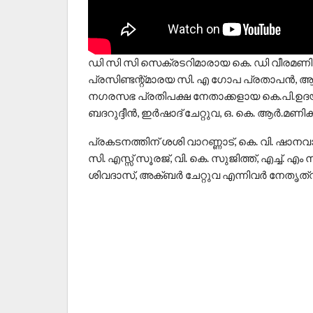
ഡി സി സി സെക്രടറിമാരായ കെ. ഡി വീരമണി 
പ്രസിണ്ടന്റ്മാരയ സി. എ ഗോപ പ്രതാപൻ, 
നഗരസഭ പ്രതിപക്ഷ നേതാക്കളായ കെ.പി.ഉദയൻ,
ബദറുദ്ദീൻ, ഇർഷാദ് ചേറ്റുവ, ഒ. കെ. ആർ.മണിക
പ്രകടനത്തിന് ശശി വാറണ്ണാട്, കെ. വി. ഷാന
സി. എസ്സ് സൂരജ്, വി. കെ. സുജിത്ത്, എച്ച്. 
ശിവദാസ്, അക്ബർ ചേറ്റുവ എന്നിവർ നേതൃത്