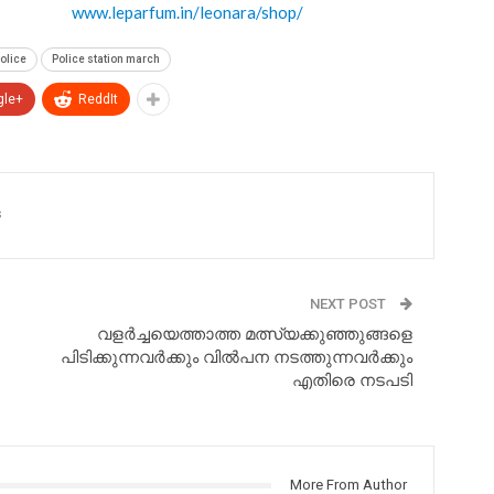
www.leparfum.in/leonara/shop/
olice
Police station march
gle+
ReddIt
s
NEXT POST
വളര്‍ച്ചയെത്താത്ത മത്സ്യക്കുഞ്ഞുങ്ങളെ
പിടിക്കുന്നവർക്കും വില്‍പന നടത്തുന്നവർക്കും
എതിരെ നടപടി
More From Author