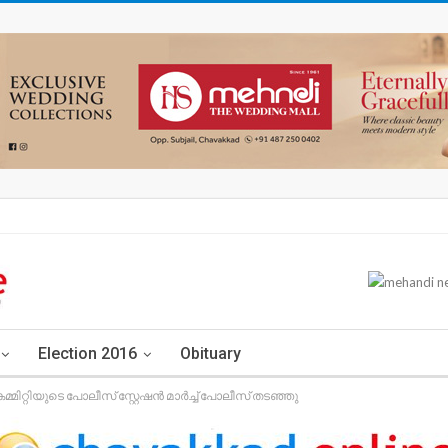
Election 2016
Obituary
ിറ്റിയുടെ പോലീസ് സ്റ്റേഷൻ മാർച്ച് പോലീസ് തടഞ്ഞു