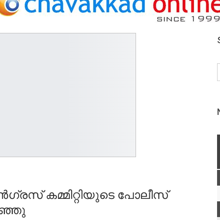
്രസ് കമ്മിറ്റിയുടെ പോലീസ്
ടഞ്ഞു