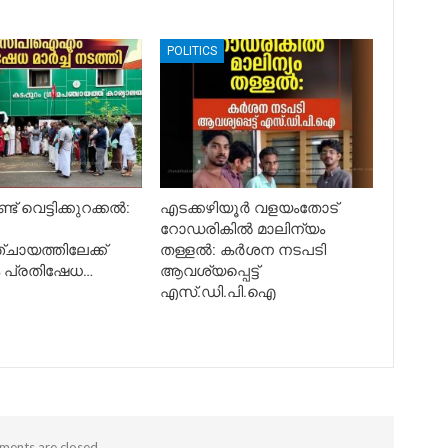
POLITICS
ട് വെട്ടിക്കുറക്കൽ:
എടക്കഴിയൂർ വളയംതോട്
റോഡരികിൽ മാലിന്യം
ചായത്തിലേക്ക്
തള്ളൽ: കർശന നടപടി
ം പ്രതിഷേധ…
ആവശ്യപ്പെട്ട്
എസ്.ഡി.പി.ഐ
ents are closed.