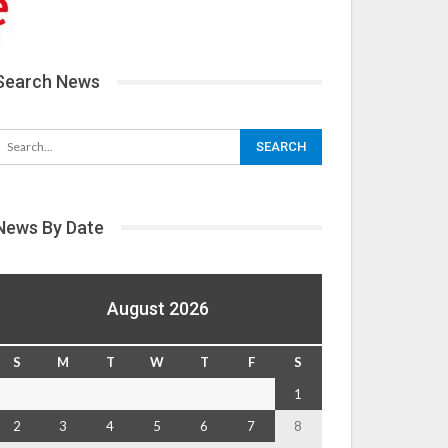
Search News
News By Date
August 2026
S
M
T
W
T
F
S
1
2
3
4
5
6
7
8