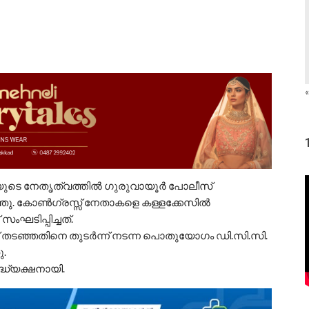
«
റിയുടെ നേതൃത്വത്തിൽ ഗുരുവായൂർ പോലീസ്
തടഞ്ഞു. കോൺഗ്രസ്സ് നേതാകളെ കള്ളക്കേസിൽ
 സംഘടിപ്പിച്ചത്.
്‌ തടഞ്ഞതിനെ തുടർന്ന് നടന്ന പൊതുയോഗം ഡി.സി.സി.
ു.
ദ്ധ്യക്ഷനായി.