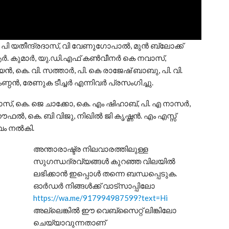
പി യതീന്ദ്രദാസ്, വി വേണുഗോപാൽ, മുൻ ബ്ലോക്ക്
ആർ. കുമാർ, യു.ഡി.എഫ് കൺവീനർ കെ നവാസ്,
 കെ. വി. സത്താർ, പി. കെ രാജേഷ് ബാബു, പി. വി.
ണ്ഠൻ, രേണുക ടീച്ചർ എന്നിവർ പ്രസംഗിച്ചു.
വാസ്, കെ. ജെ ചാക്കോ, കെ. എം ഷിഹാബ്, പി. എ നാസർ,
എം നൗഫൽ, കെ. ബി വിജു, നിഖിൽ ജി കൃഷ്ണൻ. എം എസ്സ്
വം നൽകി.
അന്താരാഷ്ട്ര നിലവാരത്തിലുള്ള
സുഗന്ധദ്രവ്യങ്ങൾ കുറഞ്ഞ വിലയിൽ
ലഭിക്കാൻ ഇപ്പൊൾ തന്നെ ബന്ധപ്പെടുക.
ഓർഡർ നിങ്ങൾക്ക് വാട്സാപ്പിലോ
https://wa.me/917994987599?text=Hi
അല്ലെങ്കിൽ ഈ വെബ്സൈറ്റ് ലിങ്കിലോ
ചെയ്യാവുന്നതാണ്