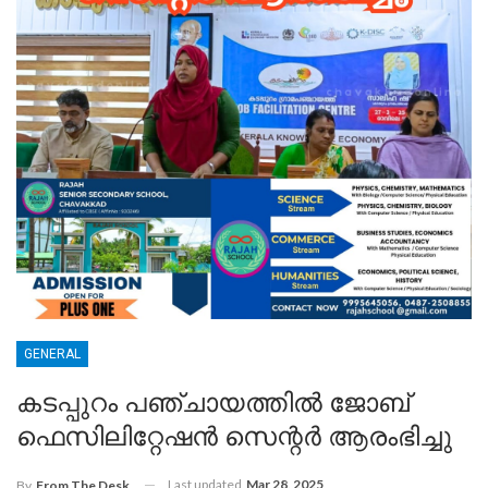
GENERAL
കടപ്പുറം പഞ്ചായത്തിൽ ജോബ്
ഫെസിലിറ്റേഷൻ സെന്റർ ആരംഭിച്ചു
Last updated
Mar 28, 2025
By
From The Desk