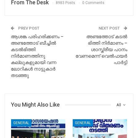
From The Desk
8983 Posts
0 Comments
PREV POST
NEXT POST
ആശങ്ക പരിഹരിക്കണം –
അണ്ടത്തോട് കടൽ
അണ്ടത്തോട് ബീച്ചിൽ
ഭിത്തി നിർമാണം –
കടൽഭിത്തി
ശാസ്ത്രീയ പഠനം
നിർമാണത്തിനു
വേണമെന്ന് വെൽഫയർ
കല്ലുകളുമായി വന്ന
പാർട്ടി
ലോറികൾ നാട്ടുകാർ
തടഞ്ഞു
You Might Also Like
All
GENERAL
GENERAL