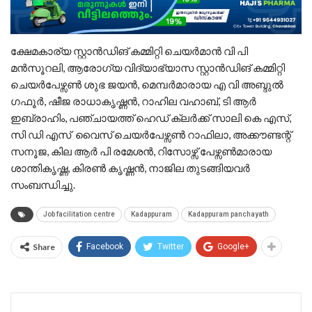
ക്ഷേമകാര്യ സ്റ്റാൻഡിങ് കമ്മിറ്റി ചെയർമാൻ വി പി
മൻസൂറലി, ആരോഗ്യ വിദ്യാഭ്യാസ സ്റ്റാൻഡിങ് കമ്മിറ്റി
ചെയർപേഴ്സൺ ശുഭ ജയൻ, മെമ്പർമാരായ എ വി അബ്ദുൽ
ഗഫൂർ, ഷീജ രാധാകൃഷ്ണൻ, റാഹില വഹാബ്, ടി ആര്‍
ഇബ്രാഹിം, പഞ്ചായത്ത് ഹെഡ് ക്ലർക്ക് സാലി കെ എസ്,
സി ഡി എസ് വൈസ് ചെയർപേഴ്സൺ റാഫിലാ, അക്കൗണ്ടന്റ്
സനൂജ, കില ആർ പി രമേശൻ, റിസോഴ്സ് പേഴ്സൺമാരായ
ശാന്തികൃഷ്ണ, കിരൺ കൃഷ്ണൻ, നാജില തുടങ്ങിയവർ
സംബന്ധിച്ചു.
Job facilitation centre
Kadappuram
Kadappuram panchayath
Share
Facebook
Twitter
Google+