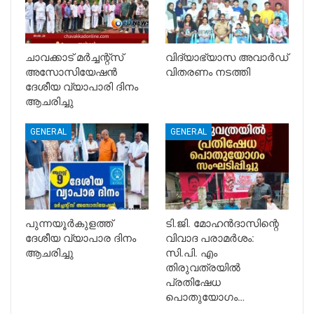
ചാവക്കാട് മർച്ചന്റ്സ്
വിദ്യാഭ്യാസ അവാർഡ്
അസോസിയേഷൻ
വിതരണം നടത്തി
ദേശീയ വ്യാപാരി ദിനം
ആചരിച്ചു
GENERAL
GENERAL
പുന്നയൂർകുളത്ത്
ടി.ജി. മോഹൻദാസിന്റെ
ദേശീയ വ്യാപാര ദിനം
വിവാദ പരാമർശം:
ആചരിച്ചു
സി.പി. എം
തിരുവത്രയിൽ
പ്രതിഷേധ
പൊതുയോഗം…