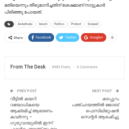
മതിയെന്നും തീരുമാനിച്ചതിന് ശേഷമാണ് നാട്ടുകാർ
പിരിഞ്ഞു പോയത്.
Andathodu
beach
Politics
Protest
Seawall
Share
Facebook
Twitter
Google+
From The Desk
8983 Posts
0 Comments
PREV POST
NEXT POST
വീട്ടിൽ കയറി
കടപ്പുറം
വയോധികയെ
പഞ്ചായത്തിൽ ജോബ്
ആക്രമിച്ച് ആഭരണം
ഫെസിലിറ്റേഷൻ
കവർന്നു –
സെന്റർ ആരംഭിച്ചു
ഗുരുവായൂരിൽ ഇന്ന്