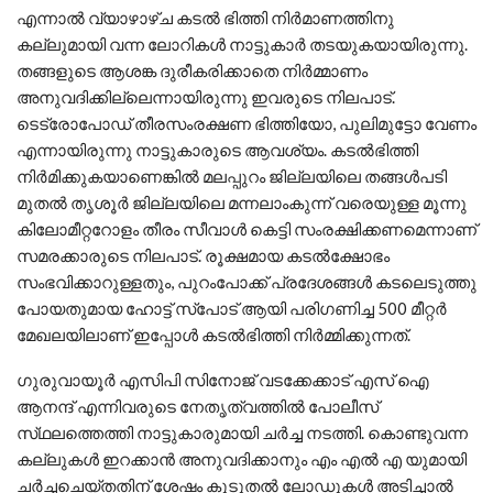
എന്നാൽ വ്യാഴാഴ്ച കടൽ ഭിത്തി നിർമാണത്തിനു
കല്ലുമായി വന്ന ലോറികൾ നാട്ടുകാർ തടയുകയായിരുന്നു.
തങ്ങളുടെ ആശങ്ക ദുരീകരിക്കാതെ നിർമ്മാണം
അനുവദിക്കില്ലെന്നായിരുന്നു ഇവരുടെ നിലപാട്.
ടെട്രോപോഡ് തീരസംരക്ഷണ ഭിത്തിയോ, പുലിമുട്ടോ വേണം
എന്നായിരുന്നു നാട്ടുകാരുടെ ആവശ്യം. കടൽഭിത്തി
നിർമിക്കുകയാണെങ്കിൽ മലപ്പുറം ജില്ലയിലെ തങ്ങൾപടി
മുതൽ തൃശൂർ ജില്ലയിലെ മന്നലാംകുന്ന് വരെയുള്ള മൂന്നു
കിലോമീറ്ററോളം തീരം സീവാൾ കെട്ടി സംരക്ഷിക്കണമെന്നാണ്
സമരക്കാരുടെ നിലപാട്. രൂക്ഷമായ കടൽക്ഷോഭം
സംഭവിക്കാറുള്ളതും, പുറംപോക്ക് പ്രദേശങ്ങൾ കടലെടുത്തു
പോയതുമായ ഹോട്ട് സ്പോട് ആയി പരിഗണിച്ച 500 മീറ്റർ
മേഖലയിലാണ് ഇപ്പോൾ കടൽഭിത്തി നിർമ്മിക്കുന്നത്.
ഗുരുവായൂർ എസിപി സിനോജ് വടക്കേക്കാട് എസ് ഐ
ആനന്ദ് എന്നിവരുടെ നേതൃത്വത്തിൽ പോലീസ്
സ്‌ഥലത്തെത്തി നാട്ടുകാരുമായി ചർച്ച നടത്തി. കൊണ്ടുവന്ന
കല്ലുകൾ ഇറക്കാൻ അനുവദിക്കാനും എം എൽ എ യുമായി
ചർച്ചചെയ്തതിന് ശേഷം കൂടുതൽ ലോഡുകൾ അടിച്ചാൽ