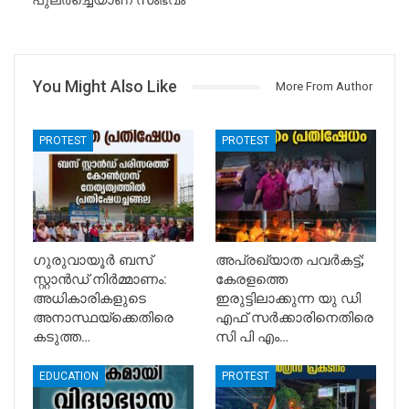
പുലർച്ചെയാണ് സംഭവം
You Might Also Like
More From Author
PROTEST
PROTEST
ഗുരുവായൂർ ബസ്
അപ്രഖ്യാത പവർകട്ട്;
സ്റ്റാൻഡ് നിർമ്മാണം:
കേരളത്തെ
അധികാരികളുടെ
ഇരുട്ടിലാക്കുന്ന യു ഡി
അനാസ്ഥയ്‌ക്കെതിരെ
എഫ് സർക്കാരിനെതിരെ
കടുത്ത…
സി പി എം…
EDUCATION
PROTEST