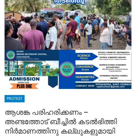
PROTEST
ആശങ്ക പരിഹരിക്കണം –
അണ്ടത്തോട് ബീച്ചിൽ കടൽഭിത്തി
നിർമാണത്തിനു കല്ലുകളുമായി