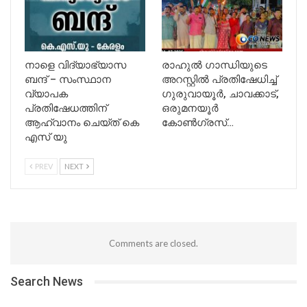
നാളെ വിദ്യാഭ്യാസ
രാഹുൽ ഗാന്ധിയുടെ
ബന്ദ് – സംസ്ഥാന
അറസ്റ്റിൽ പ്രതിഷേധിച്ച്
വ്യാപക
ഗുരുവായൂർ, ചാവക്കാട്,
പ്രതിഷേധത്തിന്
ഒരുമനയൂർ
ആഹ്വാനം ചെയ്ത് കെ
കോൺഗ്രസ്…
എസ് യു
PREV
NEXT
Comments are closed.
Search News