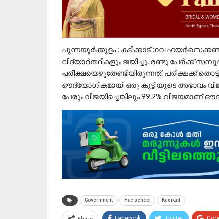
പുന്നയൂർക്കുളം : കടിക്കാട് ഗവ ഹയർസെക്ക
വിദ്യാർത്ഥികളും ജയിച്ചു. രണ്ടു പേർക്ക് സമ്
പരീക്ഷയെഴുതേണ്ടിയിരുന്നത്. പരീക്ഷക്ക് തൊട്ട്
ഔദ്യോഗികമായി ഒരു കുട്ടിയുടെ അഭാവം വി
പേരും വിജയിച്ചെങ്കിലും 99.2% വിജയമാണ് ഔ
Government
Hac school
Kadikad
Share
Facebook
Twitter
Goo