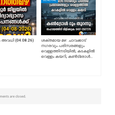
GENERAL
അവധി (04.08.26)
ശക്തമായ മഴ: ചാവക്കാട്
നഗരവും പരിസരങ്ങളും
വെള്ളത്തിനടിയിൽ; കടകളിൽ
വെള്ളം കയറി, കൺട്രോൾ…
ents are closed.