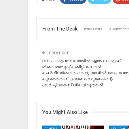
From The Desk
8983 Posts
0 Comment
PREV POST
സി പി ഐ യോഗത്തിൽ എൽ ഡി എഫ്
തിരഞ്ഞെടുപ്പ് കമ്മിറ്റി ജനറൽ
കൺവീനർക്കെതിരെ രൂക്ഷവിമർശനം; വോട്ട
കുറഞ്ഞതിന് കാരണം സുമേഷിന്റെ
ധാർഷ്ട്യമെന്ന് വിലയിരുത്തൽ
You Might Also Like