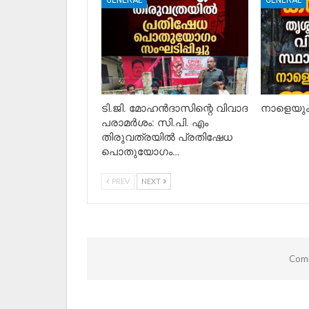
GENERAL
GENERAL
ടി.ജി. മോഹൻദാസിന്റെ വിവാദ
നാളെയും 
പരാമർശം: സി.പി. എം
തിരുവത്രയിൽ പ്രതിഷേധ
പൊതുയോഗം…
PREV
NEXT
Comm