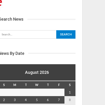
Search News
News By Date
August 2026
S
M
T
W
T
F
S
1
2
3
4
5
6
7
8