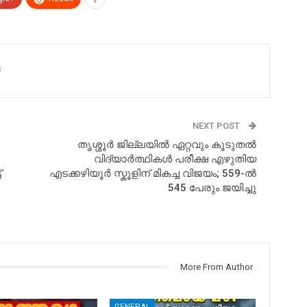
s
NEXT POST
തൃശ്ശൂർ ജില്ലയിൽ ഏറ്റവും കൂടുതൽ
വിദ്യാർത്ഥികൾ പരീക്ഷ എഴുതിയ
്
എടക്കഴിയൂർ സ്കൂളിന് മികച്ച വിജയം; 559-ൽ
545 പേരും ജയിച്ചു
More From Author