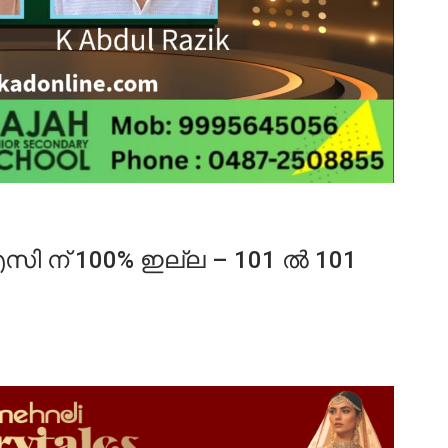
 എസി ന് 100% ഇല്ല – 101 ൽ 101