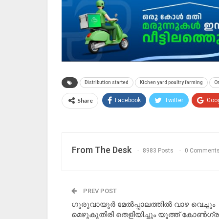
Distribution started
Kichen yard poultry farming
O
Share
Facebook
Twitter
Goo
From The Desk
8983 Posts
0 Comment
PREV POST
ഗുരുവായൂർ മേൽപ്പാലത്തിൽ വാഴ വെച്ചും
മെഴുകുതിരി തെളിയിച്ചും യൂത്ത് കോൺഗ്രസ