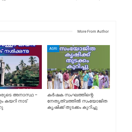
More From Author
AGRI
രുടെ അനാസ്ഥ –
കർഷക സംഘത്തിന്റെ
ളം കയറി നാട്
നേതൃത്വത്തിൽ സംയോജിത
നു
കൃഷിക്ക് തുടക്കം കുറിച്ചു