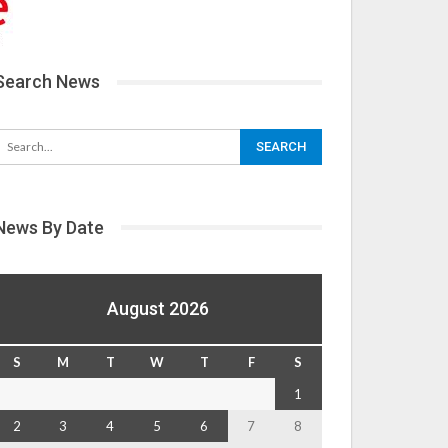
Search News
News By Date
August 2026
S
M
T
W
T
F
S
1
2
3
4
5
6
7
8