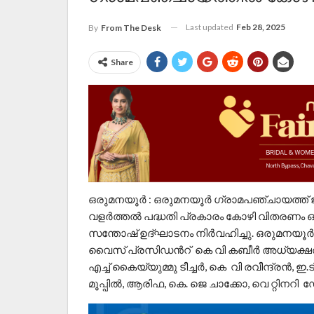
Last updated
Feb 28, 2025
By
From The Desk
Share
ഒരുമനയൂർ : ഒരുമനയൂർ ഗ്രാമപഞ്ചായത്ത് 
വളർത്തൽ പദ്ധതി പ്രകാരം കോഴി വിതരണം ഒ
സന്തോഷ് ഉദ്ഘാടനം നിർവഹിച്ചു. ഒരുമനയൂർ
വൈസ് പ്രസിഡൻറ് കെ വി കബീർ അധ്യക്ഷത വഹിച
എച്ച് കൈയ്യുമ്മു ടീച്ചർ, കെ വി രവീന്ദ്രൻ, ഇ
മൂപ്പിൽ, ആരിഫ, കെ. ജെ ചാക്കോ, വെ റ്റിനറി 