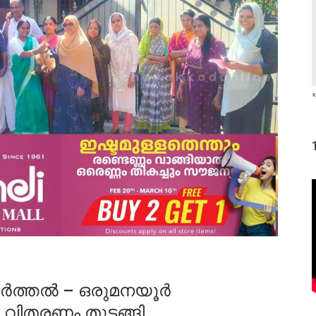
«
വളർത്തൽ – ഒരുമനയൂർ
 വിതരണം തുടങ്ങി