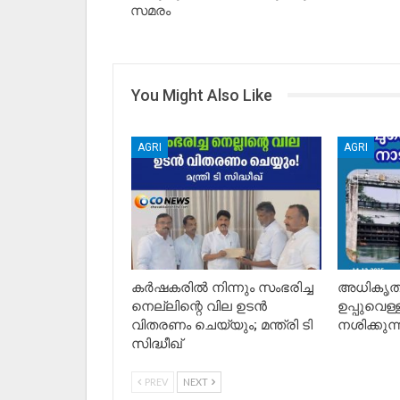
സമരം
You Might Also Like
AGRI
AGRI
കർഷകരിൽ നിന്നും സംഭരിച്ച
അധികൃത
നെല്ലിന്റെ വില ഉടൻ
ഉപ്പുവെള്
വിതരണം ചെയ്യും; മന്ത്രി ടി
നശിക്കുന്
സിദ്ധീഖ്‌
PREV
NEXT