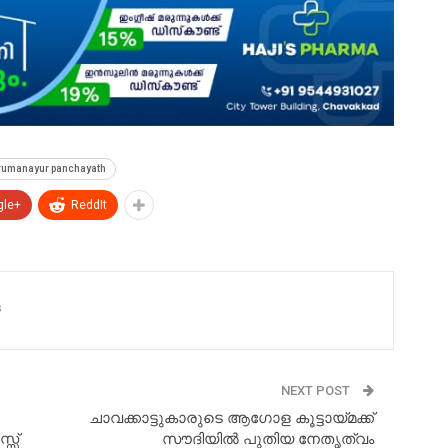
rumanayur panchayath
gle+
ReddIt
s
NEXT POST
ചാവക്കാട്ടുകാരുടെ ആഗോള കൂട്ടായ്മക്ക്
്സ്
സൗദിയിൽ പുതിയ നേതൃത്വം