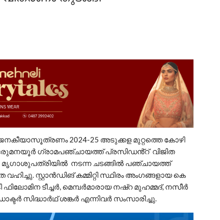
ജനകീയാസൂത്രണം 2024-25 അടുക്കള മുറ്റത്തെ കോഴി
രുമനയൂർ ഗ്രാമപഞ്ചായത്ത് പ്രസിഡൻ്റ് വിജിത
 മൃഗാശുപത്രിയിൽ നടന്ന ചടങ്ങിൽ പഞ്ചായത്ത്
്ചു. സ്റ്റാൻഡിങ് കമ്മിറ്റി സ്ഥിരം അംഗങ്ങളായ കെ
.ടി ഫിലോമിന ടീച്ചർ, മെമ്പർമാരായ നഷ്‌റ മുഹമ്മദ്, നസീർ
ഡോക്ടർ സിദ്ധാർഥ് ശങ്കർ എന്നിവർ സംസാരിച്ചു.