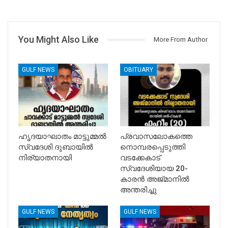
You Might Also Like
More From Author
GULF NEWS
OBITUARY
ഹൃദയാഘാതം മാട്ടുമ്മൽ
പ്രവാസലോകത്തെ
സ്വദേശി ദുബായിൽ
നൊമ്പരപ്പെടുത്തി
നിര്യാതനായി
വടക്കേകാട്
സ്വദേശിയായ 20-
കാരൻ അജ്മാനിൽ
അന്തരിച്ചു
GULF NEWS
GULF NEWS