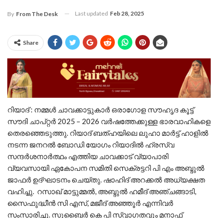
Last updated
Feb 28, 2025
By
From The Desk
Share
റിയാദ് : നമ്മൾ ചാവക്കാട്ടുകാർ ഒരാഗോള സൗഹൃദ കൂട്ട്
സൗദി ചാപ്റ്റർ 2025 – 2026 വർഷത്തേക്കുള്ള ഭാരവാഹികളെ
തെരഞ്ഞെടുത്തു. റിയാദ് ബത്ഹയിലെ ലുഹാ മാർട്ട് ഹാളിൽ
നടന്ന ജനറൽ ബോഡി യോഗം റിയാദിൽ ഹ്രസ്വ
സന്ദർശനാർത്ഥം എത്തിയ ചാവക്കാട് വ്യാപാരി
വ്യവസായി ഏകോപന സമിതി സെക്രട്ടറി പി എം അബ്ദുൽ
ജാഫർ ഉദ്‌ഘാടനം ചെയ്തു. ഷാഹിദ് അറക്കൽ അധ്യക്ഷത
വഹിച്ചു. റസാഖ് മാട്ടുമ്മൽ, അബ്ദുൽ ഹമീദ് അഞ്ചങ്ങാടി,
സൈഫുദ്ധീൻ സി എസ്, മജീദ് അഞ്ഞൂർ എന്നിവർ
സംസാരിച്ചു. സുബൈർ കെ പി സ്വാഗതവും മനാഫ്