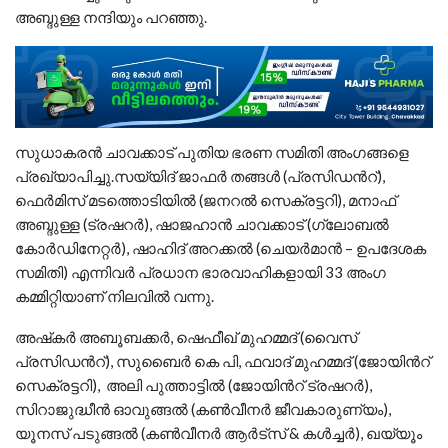
അബ്ദുള്ള നന്ദിയും പറഞ്ഞു.
സുധാകരൻ ചാവക്കാട് പുതിയ ഭരണ സമിതി അംഗങ്ങളെ
പ്രഖ്യാപിച്ചു.സയ്യിദ് ജാഫർ തങ്ങൾ (പ്രസിഡൻറ്),
ഫെർമിസ് മടത്തൊടിയിൽ (ജനറൽ സെക്രട്ടറി), മനാഫ്
അബ്ദുള്ള (ട്രഷറർ), ഷാജഹാൻ ചാവക്കാട് (ഗ്ലോബൽ
കോർഡിനേറ്റർ), ഷാഹിദ് അറക്കൽ (ചെയർമാൻ – ഉപദേശക
സമിതി) എന്നിവർ പ്രധാന ഭാരവാഹികളായി 33 അംഗ
കമ്മിറ്റിയാണ് നിലവിൽ വന്നു.
അഷ്‌കർ അബൂബക്കർ, ഷെഫീഖ് മുഹമ്മദ് (വൈസ്
പ്രസിഡൻറ്), സുബൈർ കെ പി, ഫവാദ് മുഹമ്മദ് (ജോയിൻറ്
സെക്രട്ടറി), അലി പുത്താട്ടിൽ (ജോയിൻറ് ട്രഷറർ),
സിറാജുദ്ധീൻ ഓവുങ്ങൽ (കൺവീനർ ജീവകാരുണ്യം),
യൂനസ് പടുങ്ങൽ (കൺവീനർ ആർട്സ് & കൾച്ചർ), ഖയ്യൂം