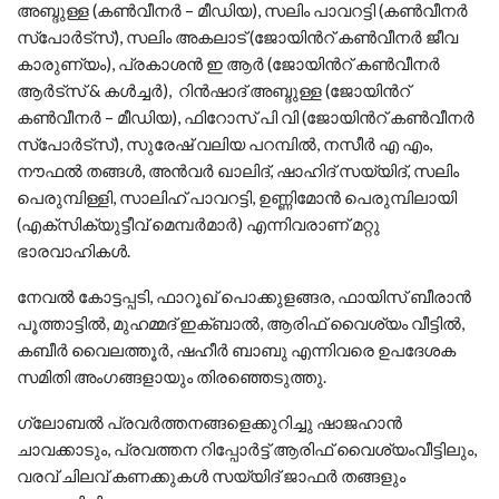
അബ്ദുള്ള (കൺവീനർ – മീഡിയ), സലിം പാവറട്ടി (കൺവീനർ
സ്പോർട്സ്), സലിം അകലാട് (ജോയിൻറ് കൺവീനർ ജീവ
കാരുണ്യം), പ്രകാശൻ ഇ ആർ (ജോയിൻറ് കൺവീനർ
ആർട്സ് & കൾച്ചർ), റിൻഷാദ് അബ്ദുള്ള (ജോയിൻറ്
കൺവീനർ – മീഡിയ), ഫിറോസ് പി വി (ജോയിൻറ് കൺവീനർ
സ്പോർട്സ്), സുരേഷ് വലിയ പറമ്പിൽ, നസീർ എ എം,
നൗഫൽ തങ്ങൾ, അൻവർ ഖാലിദ്, ഷാഹിദ് സയ്യിദ്, സലിം
പെരുമ്പിള്ളി, സാലിഹ് പാവറട്ടി, ഉണ്ണിമോൻ പെരുമ്പിലായി
(എക്സിക്യുട്ടീവ് മെമ്പർമാർ) എന്നിവരാണ് മറ്റു
ഭാരവാഹികൾ.
നേവൽ കോട്ടപ്പടി, ഫാറൂഖ് പൊക്കുളങ്ങര, ഫായിസ് ബീരാൻ
പൂത്താട്ടിൽ, മുഹമ്മദ് ഇക്ബാൽ, ആരിഫ് വൈശ്യം വീട്ടിൽ,
കബീർ വൈലത്തൂർ, ഷഹീർ ബാബു എന്നിവരെ ഉപദേശക
സമിതി അംഗങ്ങളായും തിരഞ്ഞെടുത്തു.
ഗ്ലോബൽ പ്രവർത്തനങ്ങളെക്കുറിച്ചു ഷാജഹാൻ
ചാവക്കാടും, പ്രവത്തന റിപ്പോർട്ട് ആരിഫ് വൈശ്യംവീട്ടിലും,
വരവ് ചിലവ് കണക്കുകൾ സയ്യിദ് ജാഫർ തങ്ങളും