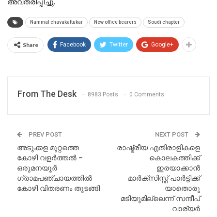
അവതരിപ്പിച്ചു.
Nammal chavakattukar
New office bearers
Soudi chapter
Share
Facebook
Twitter
Google+
From The Desk
8983 Posts
0 Comments
PREV POST
NEXT POST
അടുക്കള മുറ്റത്തെ
രാഷ്ട്രീയ എതിരാളികളെ
കോഴി വളർത്തൽ –
കൊലകത്തിക്ക്
ഒരുമനയൂർ
ഇരയാക്കാൻ
ഗ്രാമപഞ്ചായത്തിൽ
മാർക്സിസ്റ്റ് പാർട്ടിക്ക്
കോഴി വിതരണം തുടങ്ങി
യാതൊരു
മടിയുമില്ലെന്ന് സന്ദീപ്
വാര്യർ