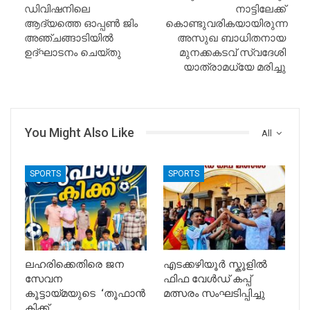
ഡിവിഷനിലെ
നാട്ടിലേക്ക്
ആദ്യത്തെ ഓപ്പൺ ജിം
കൊണ്ടുവരികയായിരുന്ന
അഞ്ചങ്ങാടിയിൽ
അസുഖ ബാധിതനായ
ഉദ്ഘാടനം ചെയ്തു
മുനക്കകടവ് സ്വദേശി
യാത്രാമധ്യേ മരിച്ചു
You Might Also Like
All
SPORTS
SPORTS
ലഹരിക്കെതിരെ ജന
എടക്കഴിയൂർ സ്കൂളിൽ
സേവന
ഫിഫ വേൾഡ് കപ്പ്
കൂട്ടായ്മയുടെ ‘തൂഫാൻ
മത്സരം സംഘടിപ്പിച്ചു
കിക്ക്