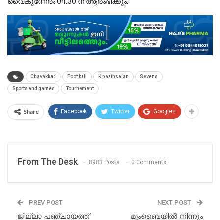
വൈകുന്നേരം 04.30 ന് ആരംഭിക്കും.
Chavakkad
Foot ball
K p vathsalan
Sevens
Sports and games
Tournament
Share
Facebook
Twitter
Google+
From The Desk
8983 Posts
0 Comments
PREV POST
NEXT POST
ജില്ലാ പഞ്ചായത്ത്
മുംബൈയിൽ നിന്നും