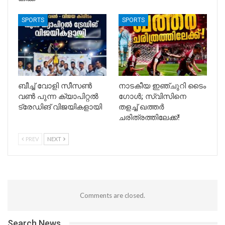
SPORTS
SPORTS
ബീച്ച് വോളി സീസൺ
നാടകീയ ഇഞ്ചുറി ടൈം
വൺ പുന്ന ക്യാപിറ്റൽ
ഗോൾ; സ്വിസിനെ
ട്രേഡിങ് വിജയികളായി
തളച്ച് ഖത്തർ
ചരിത്രത്തിലേക്ക്!
PREV
NEXT
Comments are closed.
Search News