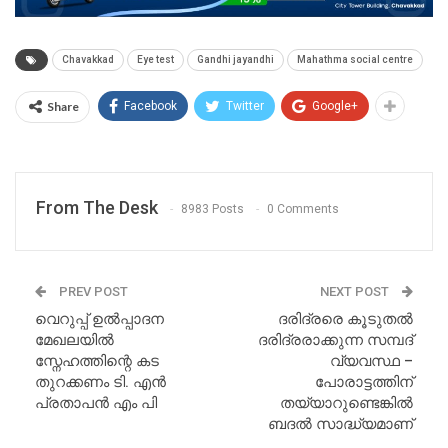
Chavakkad
Eye test
Gandhi jayandhi
Mahathma social centre
Share
Facebook
Twitter
Google+
From The Desk
8983 Posts
0 Comments
PREV POST
NEXT POST
വെറുപ്പ് ഉൽപ്പാദന
ദരിദ്രരെ കൂടുതൽ
മേഖലയിൽ
ദരിദ്രരാക്കുന്ന സമ്പദ്
സ്നേഹത്തിന്റെ കട
വ്യവസ്ഥ –
തുറക്കണം ടി. എൻ
പോരാട്ടത്തിന്
പ്രതാപൻ എം പി
തയ്യാറുണ്ടെങ്കിൽ
ബദൽ സാദ്ധ്യമാണ്