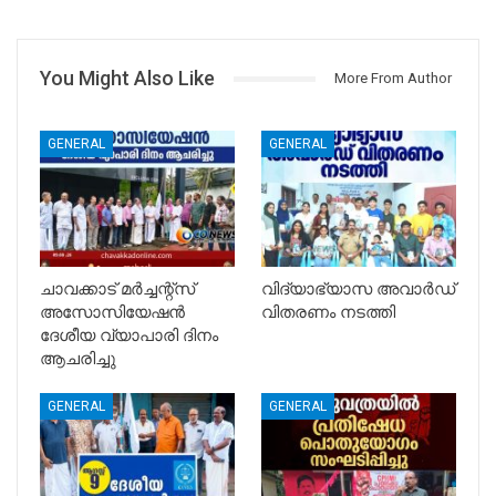
You Might Also Like
More From Author
GENERAL
GENERAL
ചാവക്കാട് മർച്ചന്റ്സ്
വിദ്യാഭ്യാസ അവാർഡ്
അസോസിയേഷൻ
വിതരണം നടത്തി
ദേശീയ വ്യാപാരി ദിനം
ആചരിച്ചു
GENERAL
GENERAL