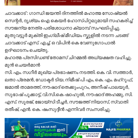
ചാവക്കാട് : ഗാന്ധി ജയന്തി ദിനത്തിൽ മഹാത്മ സോഷ്യൽ
സെന്റർ, ദൃശ്യം ഐ കെയർ ഹോസ്പിറ്റലുമായി സഹകരിച്ച്
സൗജന്യ നേത്ര പരിശോധനാ ക്യാമ്പ് സംഘടിപ്പിച്ചു.
മുതുവട്ടൂർ മുക്തി ഇംഗ്ലീഷ് മീഡിയം സ്കൂളിൽ നടന്ന ചടങ്ങ്
ചാവക്കാട് എസ്. എച്ച്. ഒ വിപിൻ കെ വേണുഗോപാൽ
ഉദ്ഘാടനം ചെയ്തു.
മഹാത്മ പ്രസിഡണ്ട് തോമസ് ചിറമ്മൽ അധ്യക്ഷത വഹിച്ചു.
മുൻ ചെയർമാൻ
സി. എം. സഗീർ മുഖ്യ പ്രഭാഷണം നടത്തി. കെ. വി. സത്താർ,
ലതാ പ്രേമൻ, ഡോക്ടർ ടിയ, നിമീഷ് പി എം, കെ. എം. മഹ്റൂഫ്,
ജമാൽ താമരത്ത്, നൗഷാദ് തെക്കുംപുറം, അനീഷ് പാലയൂർ,
സുഭാഷ് പൂക്കാട്ട്, വി.സി.കെ ഷാഹുൽ, നൗഷാദ് അഹമ്മു, സി.
എസ്. സൂരജ്, ജോയ്സി ടീച്ചർ, സൗജത്ത് നിയാസ്, സ്വാതി
രതീഷ്, എൻ. കെ. ഷംസുദ്ദീൻ എന്നിവർ സംസരിച്ചു.