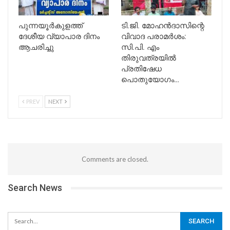
പുന്നയൂർകുളത്ത്
ടി.ജി. മോഹൻദാസിന്റെ
ദേശീയ വ്യാപാര ദിനം
വിവാദ പരാമർശം:
ആചരിച്ചു
സി.പി. എം
തിരുവത്രയിൽ
പ്രതിഷേധ
പൊതുയോഗം…
PREV
NEXT
Comments are closed.
Search News