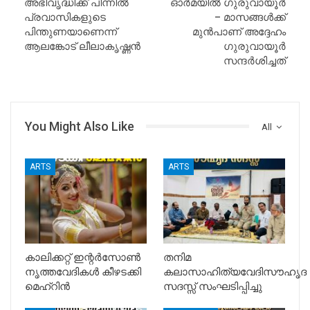
അഭിവൃദ്ധിക്ക് പിന്നിൽ
ഓർമയിൽ ഗുരുവായൂർ
പ്രവാസികളുടെ
– മാസങ്ങൾക്ക്
പിന്തുണയാണെന്ന്
മുൻപാണ് അദ്ദേഹം
ആലങ്കോട് ലീലാകൃഷ്ണൻ
ഗുരുവായൂർ
സന്ദർശിച്ചത്
You Might Also Like
All
ARTS
ARTS
കാലിക്കറ്റ്‌ ഇന്റർസോൺ
തനിമ
നൃത്തവേദികൾ കീഴടക്കി
കലാസാഹിത്യവേദിസൗഹൃദ
മെഹ്‌റിൻ
സദസ്സ് സംഘടിപ്പിച്ചു