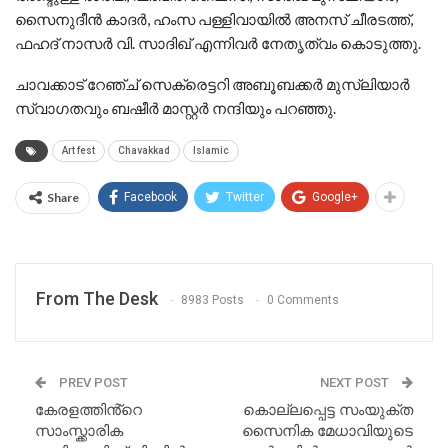
സൈനുദീൻ കാദർ, ഹംസ പള്ളിവായിൽ അനസ് ചീരടത്ത്,
ഫഹദ് നാസർ വി. സാദിഖ് എന്നിവർ നേതൃത്വം കൊടുത്തു.
ചാവക്കാട് റേഞ്ച് സെക്രെട്ടറി അബൂബക്കർ മുസ്ലിയാർ
സ്വാഗതവും ബഷീർ മാസ്റ്റർ നന്ദിയും പറഞ്ഞു.
Art fest
Chavakkad
Islamic
Share
Facebook
Twitter
Google+
From The Desk
8983 Posts
0 Comments
PREV POST
NEXT POST
കേരളത്തിൻ്റെ
കൊല്ലപ്പെട്ട സംയുക്ത
സാംസ്ക്കാരിക
സൈനിക മേധാവിയുടെ