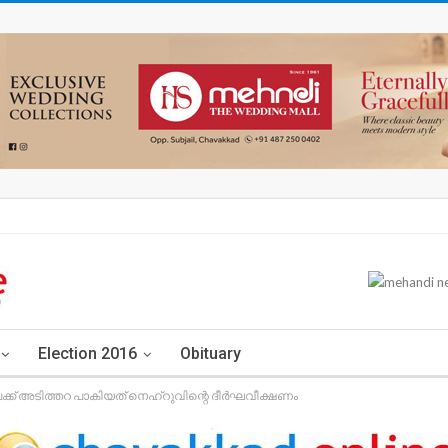
Election 2016
Obituary
് അടിത്തറ പാകിയത് നെഹ്റുവിന്റെ ദീർഘവീക്ഷണം