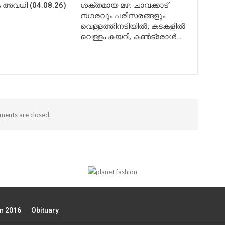
അവധി (04.08.26)
ശക്തമായ മഴ: ചാവക്കാട്
നഗരവും പരിസരങ്ങളും
വെള്ളത്തിനടിയിൽ; കടകളിൽ
വെള്ളം കയറി, കൺട്രോൾ…
ents are closed.
on 2016
Obituary