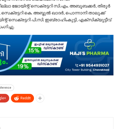
്ലാ ജോയിന്റ് സെക്രട്ടറി സി.എം. അബൂബക്കർ, തിരൂർ
 സെക്രട്ടറി കെ. അബ്ദുൽ ഖാദർ, പൊന്നാനി താലൂക്ക്
് സെക്രട്ടറി പി.സി. ഇബ്രാഹിംകുട്ടി, എക്‌സിക്യൂട്ടീവ്
ിച്ചു.
nference
gle+
ReddIt
s