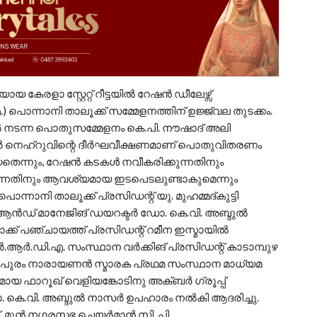
രളാ സ്റ്റേറ്റ് റീട്ടയിൽ റേഷൻ ഡീലേഴ്സ്
നാനി താലൂക്ക് സമ്മേളനത്തിന് ഉജ്ജ്വല തുടക്കം.
ൽ നടന്ന പൊതുസമ്മേളനം കെ.പി. നൗഷാദ് അലി
 നെഹ്റുവിന്റെ ദീർഘവീക്ഷണമാണ് പൊതുവിതരണം
തെന്നും, റേഷൻ കടകൾ നവീകരിക്കുന്നതിനും
്നതിനും ആവശ്യമായ ഇടപെടലുണ്ടാകുമെന്നും
ാനി താലൂക്ക് പ്രസിഡന്റ് യു. മുഹമ്മദ്‌കുട്ടി
 ആൻഡ് മാനേജിങ് ഡയറക്ടർ ഡോ. കെ.വി. അബ്ദുൽ
ക്ക്‌ പഞ്ചായത്ത്‌ പ്രസിഡന്റ് റമീന ഇസ്മായിൽ
.ആർ.ഡി.എ. സംസ്ഥാന വർക്കിങ് പ്രസിഡന്റ് കാടാമ്പുഴ
പുരം നാരായണൻ സ്മാരക പ്രഥമ സംസ്ഥാന മാധ്യമ
യ ഫാറൂഖ് വെളിയങ്കോടിനു അക്ബർ ഗ്രൂപ്പ്‌
കെ.വി. അബ്ദുൽ നാസർ ഉപഹാരം നൽകി ആദരിച്ചു.
 മുൻ നഗരസഭ ചെയർമാൻ സി. പി.