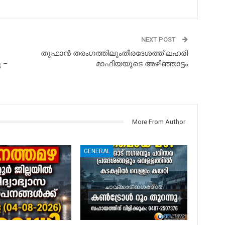
NEXT POST
തൂഫാൻ തരംഗത്തിലുംതീരദേശത്ത് ലഹരി
 –
മാഫിയയുടെ അഴിഞ്ഞാട്ടം
More From Author
GENERAL