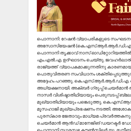
പൊന്നാനി: റേഷൻ വ്യാപരികളുടെ സംഘടനയായ കേ
അസോസിയേഷൻ (കെ.എസ്.ആർ.ആർ.ഡി.എ.) പൊന്
പൊന്നാനി തൃക്കാവ് നാസ് ഓഡിറ്റോറിയത്തി
എം.എൽ.എ. ഉദ്ഘാടനം ചെയ്തു. ജവഹർലാൽ
രാജ്യത്ത് വ്യാപകമാക്കുന്നതിനു കാരണമായ
പൊതുവിതരണ സംവിധാനം ശക്തിപ്പെടുത്തുന
അദ്ദേഹം പറഞ്ഞു. കെ.എസ്.ആർ.ആർ.ഡി.എ. പൊന്ന
അധ്യക്ഷനായി. അക്ബർ ഗ്രൂപ്പ്‌ ചെയർമാൻ
നാസർ വിശിഷ്ടാതിഥിയായും പെരുമ്പടപ്പ് ബ്ലോ
മുഖ്യാതിഥിയായും പങ്കെടുത്തു. കെ.എസ്.ആർ
മൂസഹാജി മുഖ്യപ്രഭഷണം നടത്തി. അശോക
പുരസ്‌കാര ജേതാവും മാധ്യമ പ്രവർത്തകനുമാ
ചെയർമാൻ ആൻഡ് മാനേജിങ് ഡയറക്ടർ ഡോ. 
പൊന്നാനി നഗരസഭ കൗൺസിലർ യു. മുനീബ്,