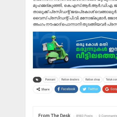
മുഹമ്മദ്കുഞ്ഞി, കെ.എസ്.ആർ.ആർ.ഡി.എ. ജില
താലൂക്ക് പ്രസിഡന്റ് ജയപ്രകാശ് വെങ്ങാലൂർ,
വൈസ് പ്രസിഡന്റ് പി.വി. മനോജ്‌കുമാർ, ജോയിന്റ
അംഗം നൗഷാദ് പൊന്നാനി തുടങ്ങിയവർ പ്രസംഗ
Ponnani
Ration dealers
Ration shop
Taluk co
Share
Facebook
Twitter
Goo
From The Desk
8983 Posts
0 Comment