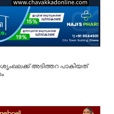
ൃംഖലക്ക് അടിത്തറ പാകിയത്
ണം