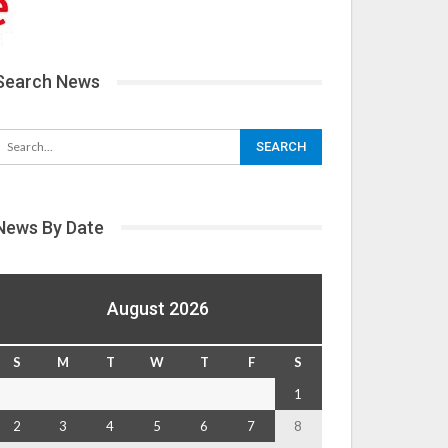
Search News
News By Date
August 2026
S
M
T
W
T
F
S
1
2
3
4
5
6
7
8