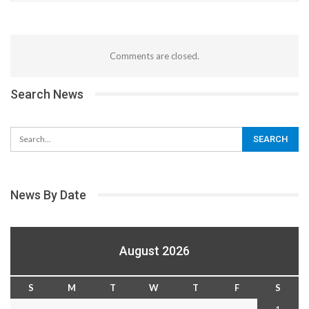
Comments are closed.
Search News
News By Date
August 2026
S
M
T
W
T
F
S