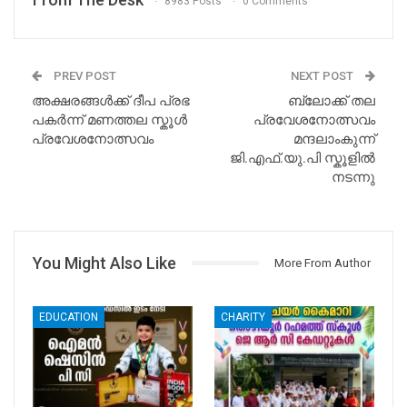
8983 Posts
0 Comments
PREV POST
NEXT POST
അക്ഷരങ്ങൾക്ക് ദീപ പ്രഭ
ബ്ലോക്ക് തല
പകർന്ന് മണത്തല സ്കൂൾ
പ്രവേശനോത്സവം
പ്രവേശനോത്സവം
മന്ദലാംകുന്ന്
ജി.എഫ്.യു.പി സ്കൂളിൽ
നടന്നു
You Might Also Like
More From Author
EDUCATION
CHARITY