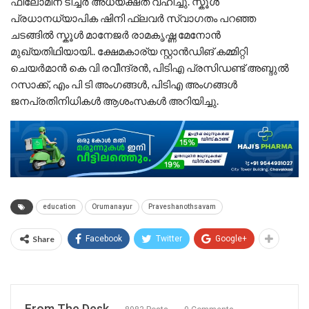
ഫിലോമിന ടീച്ചർ അധ്യക്ഷത വഹിച്ചു. സ്കൂൾ
പ്രധാനധ്യാപിക ഷിനി ഫ്ലവർ സ്വാഗതം പറഞ്ഞ
ചടങ്ങിൽ സ്കൂൾ മാനേജർ രാമകൃഷ്ണ മേനോൻ
മുഖ്യതിഥിയായി.. ക്ഷേമകാര്യ സ്റ്റാൻഡിങ് കമ്മിറ്റി
ചെയർമാൻ കെ വി രവീന്ദ്രൻ, പിടിഎ പ്രസിഡണ്ട് അബ്ദുൽ
റസാക്ക്, എം പി ടി അംഗങ്ങൾ, പിടിഎ അംഗങ്ങൾ
ജനപ്രതിനിധികൾ ആശംസകൾ അറിയിച്ചു.
education
Orumanayur
Praveshanothsavam
Share
Facebook
Twitter
Google+
From The Desk