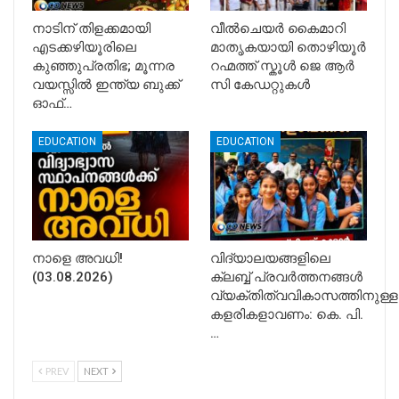
നാടിന് തിളക്കമായി
വീൽചെയർ കൈമാറി
എടക്കഴിയൂരിലെ
മാതൃകയായി തൊഴിയൂർ
കുഞ്ഞുപ്രതിഭ; മൂന്നര
റഹ്മത്ത് സ്കൂൾ ജെ ആർ
വയസ്സിൽ ഇന്ത്യ ബുക്ക്
സി കേഡറ്റുകൾ
ഓഫ്…
EDUCATION
EDUCATION
നാളെ അവധി!
വിദ്യാലയങ്ങളിലെ
(03.08.2026)
ക്ലബ്ബ് പ്രവർത്തനങ്ങൾ
വ്യക്തിത്വവികാസത്തിനുള്ള
കളരികളാവണം: കെ. പി.
…
PREV
NEXT