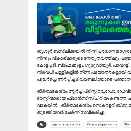
തൃശൂർ ബസിലിക്കയിൽ നിന്ന് പ്രധാന ജാഗ
നിന്നും വികാരിമാരുടെ നേതൃത്വത്തിലും പദയ
കോട്ടപ്പടി, ബ്രഹ്മക്കുളം, ഗുരുവായൂർ, പാവറട്ട
നിരവധി പള്ളികളിൽ നിന്ന് പദയാത്രകളായി വി
പുലർച്ചെ അർപ്പിച്ച ദിവ്യബലിയോടെ പദയാത്
തീർത്ഥകേന്ദ്രം ആർച്ച് പ്രിസ്റ്റ് റവ.ഡോ. ഡേ
ട്രസ്റ്റിന്മാരായ ഫ്രാൻസിസ് ചിരിയംകണ്ടത്
വാകയിൽ, തീർത്ഥകേന്ദ്രം സെക്രട്ടറി ബിജു മുട്
തുടങ്ങിയവർ ചേർന്ന് സ്വീകരിച്ചു.
Jagarana padayathra
Palayur pilgrim centre
Ston