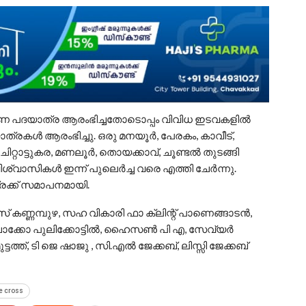
രണ പദയാത്ര ആരംഭിച്ചതോടൊപ്പം വിവിധ ഇടവകളിൽ
ാത്രകൾ ആരംഭിച്ചു. ഒരു മനയൂർ, പേരകം, കാവീട്,
ി, ചിറ്റാട്ടുകര, മണലൂർ, തൊയക്കാവ്, ചൂണ്ടൽ തുടങ്ങി
ശ്വാസികൾ ഇന്ന് പുലെർച്ച വരെ എത്തി ചേർന്നു.
രക്ക് സമാപനമായി.
വീസ് കണ്ണമ്പുഴ, സഹ വികാരി ഫാ ക്ലിന്റ് പാണെങ്ങാടൻ,
ത്, ചാക്കോ പുലിക്കോട്ടിൽ, ഹൈസൺ പി എ, സേവ്യർ
ടത്ത്, ടി ജെ ഷാജു , സി.എൽ ജേക്കബ്, ലിസ്സി ജേക്കബ്
e cross