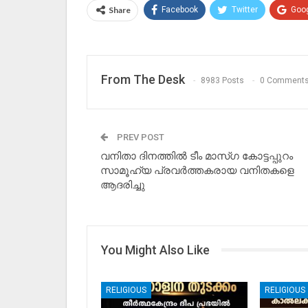
Share
Facebook
Twitter
Goo
From The Desk
8983 Posts
0 Comment
PREV POST
വനിതാ ദിനത്തിൽ ടീം മാസ്ഗ കോട്ടപ്പുറം
സാമൂഹ്യ പ്രവർത്തകരായ വനിതകളെ
ആദരിച്ചു
You Might Also Like
RELIGIOUS
RELIGIOUS