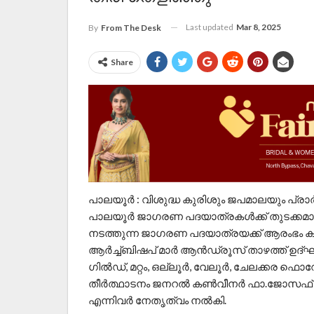
Last updated
Mar 8, 2025
By
From The Desk
Share
പാലയൂർ : വിശുദ്ധ കുരിശും ജപമാലയും പ്ര
പാലയൂർ ജാഗരണ പദയാത്രകൾക്ക് തുടക്കമായ
നടത്തുന്ന ജാഗരണ പദയാത്രയക്ക് ആരംഭം കു
ആർച്ച്ബിഷപ് മാർ ആൻഡ്രൂസ് താഴത്ത് ഉദ്ഘാട
ഗിൽഡ്, മറ്റം, ഒല്ലൂർ, വേലൂർ, ചേലക്കര 
തീർത്ഥാടനം ജനറൽ കൺവീനർ ഫാ.ജോസഫ് വൈക
എന്നിവർ നേതൃത്വം നൽകി.