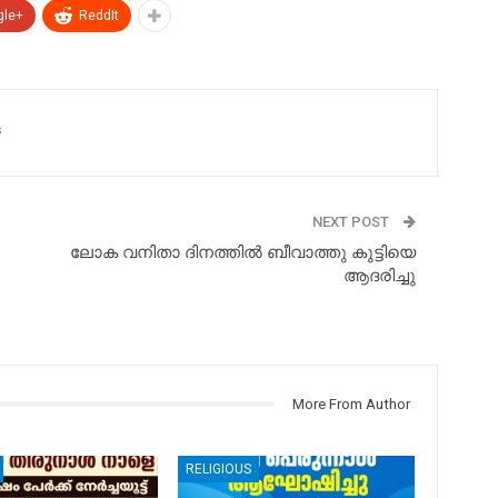
gle+
ReddIt
s
NEXT POST
ലോക വനിതാ ദിനത്തിൽ ബീവാത്തു കുട്ടിയെ
ആദരിച്ചു
More From Author
RELIGIOUS