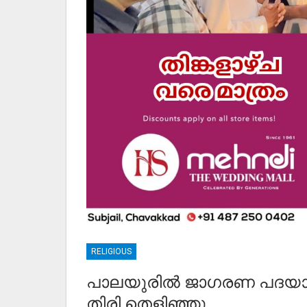
RELIGIOUS
പാലയുരിൽ ജാഗരണ പദയാത
തിരി തെളിഞ്ഞു