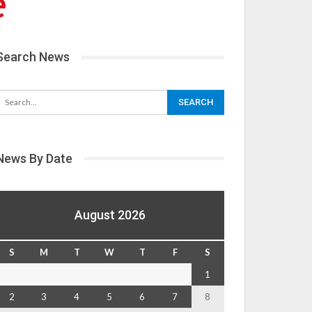
Search News
News By Date
August 2026
S
M
T
W
T
F
S
1
2
3
4
5
6
7
8