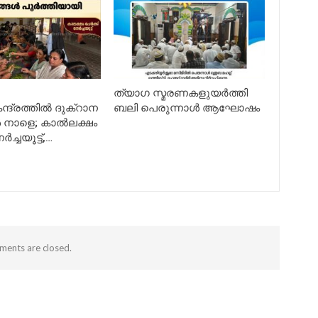
ത്യാഗ സ്മരണകളുയർത്തി
ന്ദ്രത്തിൽ ദുക്റാന
ബലി പെരുന്നാൾ ആഘോഷം
 നാളെ; കാൽലക്ഷം
ർച്ചയൂട്ട്,…
ents are closed.