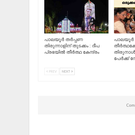
പാലയൂർ തർപ്പണ
പാലയൂർ
തിരുന്നാളിന് തുടക്കം : ദീപ
തീർത്ഥകേ
പ്രഭയിൽ തീർത്ഥ കേന്ദ്രം
തിരുനാൾ
പേർക്ക് നേ
PREV
NEXT
Comm