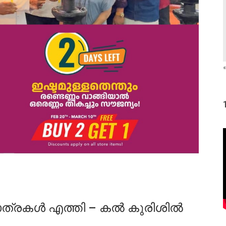
«
്രകൾ എത്തി – കൽ കുരിശിൽ