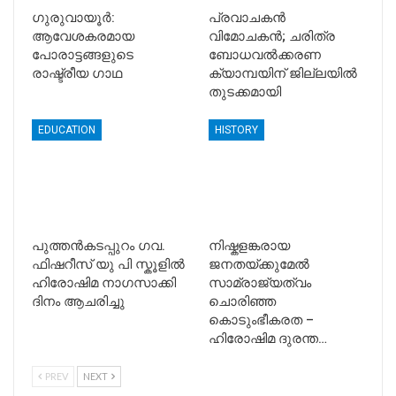
ഗുരുവായൂർ:
പ്രവാചകൻ
ആവേശകരമായ
വിമോചകൻ; ചരിത്ര
പോരാട്ടങ്ങളുടെ
ബോധവൽക്കരണ
രാഷ്ട്രീയ ഗാഥ
ക്യാമ്പയിന് ജില്ലയിൽ
തുടക്കമായി
EDUCATION
HISTORY
പുത്തൻകടപ്പുറം ഗവ.
നിഷ്കളങ്കരായ
ഫിഷറീസ് യു പി സ്കൂളിൽ
ജനതയ്ക്കുമേല്‍
ഹിരോഷിമ നാഗസാക്കി
സാമ്രാജ്യത്വം
ദിനം ആചരിച്ചു
ചൊരിഞ്ഞ
കൊടുംഭീകരത –
ഹിരോഷിമ ദുരന്ത…
PREV
NEXT