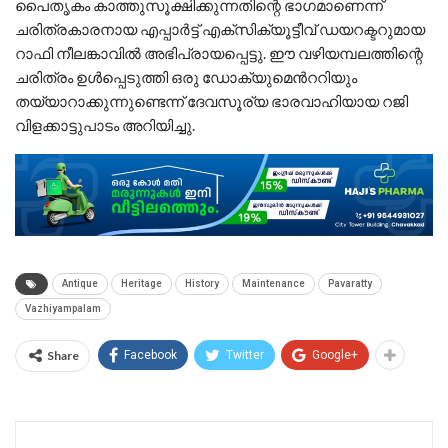
പൈതൃകം കാത്തുസൂക്ഷിക്കുന്നതിന്റെ ഭാഗമാണെന്ന്
ചരിത്രകാരനായ എപ്പാർട്ട് എക്സിക്യൂട്ടീവ് ഡയറക്ടറുമായ
റാഫി നീലങ്കാവിൽ അഭിപ്രായപ്പെട്ടു. ഈ വഴിയമ്പലത്തിന്റെ
ചരിത്രം ഉൾപ്പെടുത്തി ഒരു ഡോക്യുമെൻററിയും
തയ്യാറാക്കുന്നുണ്ടെന്ന് ദേവസൂര്യ ഭാരവാഹിയായ റജി
വിളക്കാട്ടുപാടം അറിയിച്ചു.
Antique
Heritage
History
Maintenance
Pavaratty
Vazhiyampalam
Share
Facebook
Twitter
Google+