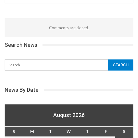
Comments are closed.
Search News
News By Date
August 2026
S
M
T
W
T
F
S