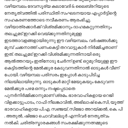
വഴിയമ്പലം ദേവസൂര്യ കലാവേദി & ലൈബ്രറിയുടെ
നേതൃത്വത്തിൽ പരിസ്ഥിതി സംഘടനയായ എപ്പാർട്ടിന്റെ
സഹകരണത്തോടെ നവീകരണം ആരംഭിച്ചു.
വഴിയാത്രക്കാര്‍ക്ക് വിശ്രമിക്കാനും ദാഹമകറ്റുന്നതിനും
തലച്ചുമട് ഇറക്കി വെയ്ക്കുന്നതിനുമുള്ള
ഇടത്താവളങ്ങളായിരുന്നു ഈ വഴിയമ്പലം. വർഷങ്ങൾക്കു
മുമ്പ് ചക്കനാത്ത് പണംകെട്ടി തറവാട്ടുകാർ നിർമ്മിച്ചതാണ്
ഇത്. തലച്ചുമട് ഇറക്കി വിശ്രമിക്കുന്നതിനായി ഒരു
ആൽത്തറയും ഇതിനോടു ചേർന്ന് ഉണ്ട്. ഒറ്റമുറിയുള്ള ഈ
കെട്ടിടത്തിന്റെ മേല്‍ക്കൂര കേടുവന്നതിനാൽ ഓടുകൾ വീണ്
പോയി. വഴിയമ്പല പരിസരം ഇപ്പോൾ കാടുപിടിച്ച
നിലയിലായിരുന്നു. ഓടുകൾ മാറ്റി മേയുകയും കേടുവന്ന
മേൽക്കൂര പഴമ ഒന്നും നഷ്ടപ്പെടാതെ
പുനർനിർമ്മിക്കാനുമാണ് ശ്രമം. ഭാരവാഹികളായ റെജി
വിളക്കാട്ടുപാടം, റാഫി നീലങ്കാവിൽ, അഭിലാഷ് കെ.സി, യൂത്ത്
ഭാരവാഹികളായ പി.എ. സഞ്ജയ്, സിജോ അറയ്ക്കൽ, കെ. പി
. അതുൽ, ഷിജോ ചൊവ്വല്ലൂർ എന്നിവർ നേതൃത്വം
നൽകി. ചരിത്രസ്മാരകങ്ങൾ സംരക്ഷിക്കുന്നത്നമ്മുടെ