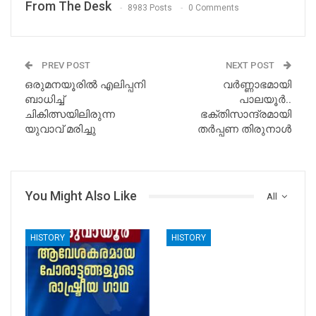
From The Desk
8983 Posts
0 Comments
PREV POST
NEXT POST
ഒരുമനയൂരിൽ എലിപ്പനി
വർണ്ണാഭമായി
ബാധിച്ച്
പാലയൂർ..
ചികിത്സയിലിരുന്ന
ഭക്തിസാന്ദ്രമായി
യുവാവ് മരിച്ചു
തർപ്പണ തിരുനാൾ
You Might Also Like
All
HISTORY
HISTORY