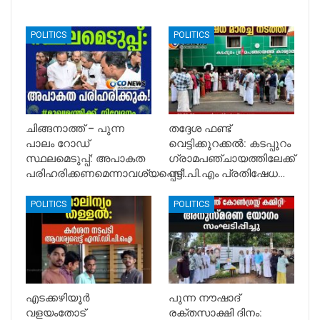
POLITICS
POLITICS
ചിങ്ങനാത്ത് – പുന്ന
തദ്ദേശ ഫണ്ട്
പാലം റോഡ്
വെട്ടിക്കുറക്കൽ: കടപ്പുറം
സ്ഥലമെടുപ്പ്: അപാകത
ഗ്രാമപഞ്ചായത്തിലേക്ക്
പരിഹരിക്കണമെന്നാവശ്യപ്പെട്ട്…
സി.പി.എം പ്രതിഷേധ…
POLITICS
POLITICS
എടക്കഴിയൂർ
പുന്ന നൗഷാദ്
വളയംതോട്
രക്തസാക്ഷി ദിനം: