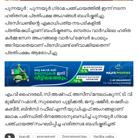
പുന്നയൂർ : പുന്നയൂർ ഗ്രാമ പഞ്ചായത്തിൽ ഇന്ന് നടന്ന
ഹരിതസഭ പ്രതിപക്ഷ അംഗങ്ങൾ ബഹിഷ്കരിച്ചു.
പ്രസിഡണ്ടിന്റെ ഏകാധിപത്യ നടപടികളിൽ
പ്രതിഷേധിച്ചാണ് ബഹിഷ്കരണം. ഒമ്പതാം വാർഡിലെ ഹരിത
കർമ്മ സേന അംഗങ്ങളെ വാർഡ് മെമ്പർ പോലും
അറിയാതെയാണ് പ്രസിഡണ്ട്‌ ഒഴിവാക്കിയതെന്ന്
പ്രതിപക്ഷം ആരോപിച്ചു.
എം.വി ഹൈദരലി, സി അഷ്റഫ്, അസീസ് മന്ദലാംകുന്ന്, ടി. വി
മുജീബ് റഹ്മാൻ, സുബൈദ പുളിക്കൽ, ജസ്ന ഷജീർ, ഷെരീഫ
കബീർ, ബിന്‍സി റഫീഖ് എന്നീ യുഡിഎഫ് അംഗങ്ങളാണ്
ലോക പരിസ്ഥിതി ദിനത്തോടനുബന്ധിച്ച് പുന്നയൂർ ഗ്രാമ
പഞ്ചായത്ത് സംഘടിപ്പിച്ച ഹരിതസഭ ബഹിഷ്കരിച്ചത്.
boycott
environment
Environment day
Haritha sabha