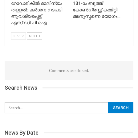
റോഡരികിൽ മാലിന്യം
131-ാം ബൂത്ത്
തള്ളൽ: കർശന നടപടി
കോൺഗ്രസ്സ് കമ്മിറ്റി
ആവശ്യപ്പെട്ട്
അനുസ്മരണ യോഗം…
എസ്.ഡി.പി.ഐ
PREV
NEXT
Comments are closed.
Search News
News By Date