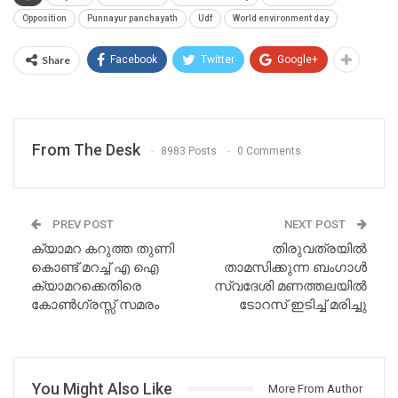
Opposition
Punnayur panchayath
Udf
World environment day
Share
Facebook
Twitter
Google+
From The Desk
8983 Posts
0 Comments
PREV POST
NEXT POST
ക്യാമറ കറുത്ത തുണി
തിരുവത്രയിൽ
കൊണ്ട് മറച്ച് എ ഐ
താമസിക്കുന്ന ബംഗാൾ
ക്യാമറക്കെതിരെ
സ്വദേശി മണത്തലയിൽ
കോൺഗ്രസ്സ് സമരം
ടോറസ് ഇടിച്ച് മരിച്ചു
You Might Also Like
More From Author