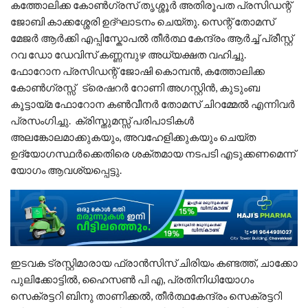
കത്തോലിക്ക കോൺഗ്രസ്‌ തൃശ്ശൂർ അതിരൂപത പ്രസിഡന്റ്‌
ജോബി കാക്കശ്ശേരി ഉദ്ഘാടനം ചെയ്തു. സെന്റ് തോമസ്
മേജർ ആർക്കി എപ്പിസ്കോപൽ തീർത്ഥ കേന്ദ്രം ആർച്ച് പ്രീസ്റ്റ്
റവ ഡോ ഡേവിസ് കണ്ണമ്പുഴ അധ്യക്ഷത വഹിച്ചു.
ഫോറോന പ്രസിഡന്റ്‌ ജോഷി കൊമ്പൻ, കത്തോലിക്ക
കോൺഗ്രസ്സ് ട്രെഷറർ റോണി അഗസ്റ്റിൻ, കുടുംബ
കൂട്ടായ്മ ഫോറോന കൺവീനർ തോമസ് ചിറമ്മേൽ എന്നിവർ
പ്രസംഗിച്ചു. ക്രിസ്തുമസ്സ്‌ പരിപാടികൾ
അലങ്കോലമാക്കുകയും, അവഹേളിക്കുകയും ചെയ്ത
ഉദ്യോഗസ്ഥർക്കെതിരെ ശക്തമായ നടപടി എടുക്കണമെന്ന്
യോഗം ആവശ്യപ്പെട്ടു.
ഇടവക ട്രസ്റ്റിമാരായ ഫ്രാൻസിസ് ചിരിയം കണ്ടത്ത്, ചാക്കോ
പുലിക്കോട്ടിൽ, ഹൈസൺ പി എ, പ്രതിനിധിയോഗം
സെക്രട്ടറി ബിനു താണിക്കൽ, തീർത്ഥകേന്ദ്രം സെക്രട്ടറി