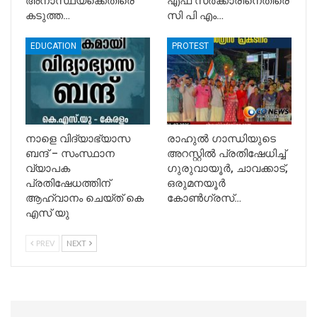
അനാസ്ഥയ്‌ക്കെതിരെ
എഫ് സർക്കാരിനെതിരെ
കടുത്ത…
സി പി എം…
EDUCATION
PROTEST
നാളെ വിദ്യാഭ്യാസ
രാഹുൽ ഗാന്ധിയുടെ
ബന്ദ് – സംസ്ഥാന
അറസ്റ്റിൽ പ്രതിഷേധിച്ച്
വ്യാപക
ഗുരുവായൂർ, ചാവക്കാട്,
പ്രതിഷേധത്തിന്
ഒരുമനയൂർ
ആഹ്വാനം ചെയ്ത് കെ
കോൺഗ്രസ്…
എസ് യു
PREV
NEXT