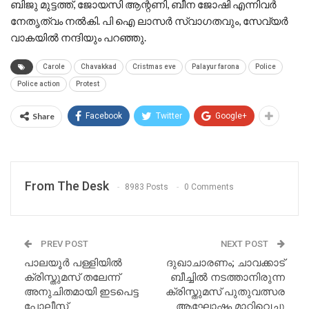
ബിജു മുട്ടത്ത്, ജോയസി ആന്റണി, ബീന ജോഷി എന്നിവർ
നേതൃത്വം നൽകി. പി ഐ ലാസർ സ്വാഗതവും, സേവ്യർ
വാകയിൽ നന്ദിയും പറഞ്ഞു.
Carole
Chavakkad
Cristmas eve
Palayur farona
Police
Police action
Protest
Share
Facebook
Twitter
Google+
From The Desk
8983 Posts
0 Comments
PREV POST
NEXT POST
പാലയൂർ പള്ളിയിൽ
ദുഖാചാരണം; ചാവക്കാട്
ക്രിസ്തുമസ് തലേന്ന്
ബീച്ചിൽ നടത്താനിരുന്ന
അനുചിതമായി ഇടപെട്ട
ക്രിസ്തുമസ് പുതുവത്സര
പോലീസ്
ആഘോഷം മാറ്റിവെച്ചു