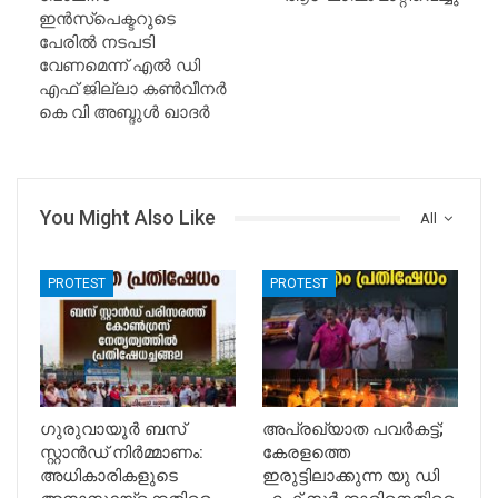
ഇൻസ്പെക്ടറുടെ
പേരിൽ നടപടി
വേണമെന്ന് എൽ ഡി
എഫ് ജില്ലാ കൺവീനർ
കെ വി അബ്ദുൾ ഖാദർ
You Might Also Like
All
PROTEST
PROTEST
ഗുരുവായൂർ ബസ്
അപ്രഖ്യാത പവർകട്ട്;
സ്റ്റാൻഡ് നിർമ്മാണം:
കേരളത്തെ
അധികാരികളുടെ
ഇരുട്ടിലാക്കുന്ന യു ഡി