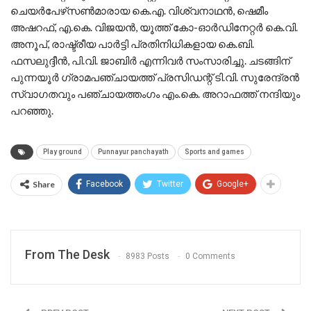
ചെയര്‍പേഴ്‌സണ്‍മാരായ കെ.എ. വിശ്വനാഥന്‍, ഷെമീം
അഷറഫ്, എ.കെ. വിജയന്‍, യൂത്ത് കോ-ഓര്‍ഡിനേറ്റര്‍ കെ.വി.
അനൂപ്, രാഷ്ട്രീയ പാര്‍ട്ടി പ്രതിനിധികളായ കെ.ബി.
ഫസലുദ്ദീന്‍, പി.വി. ജാബിര്‍ എന്നിവര്‍ സംസാരിച്ചു. ചടങ്ങിന്
പുന്നയൂര്‍ ഗ്രാമപഞ്ചായത്ത് പ്രസിഡന്റ് ടി.വി. സുരേന്ദ്രന്‍
സ്വാഗതവും പഞ്ചായത്തംഗം എം.കെ. അറാഫത്ത് നന്ദിയും
പറഞ്ഞു.
Play ground
Punnayur panchayath
Sports and games
Share
Facebook
Twitter
Google+
From The Desk
8983 Posts
0 Comments