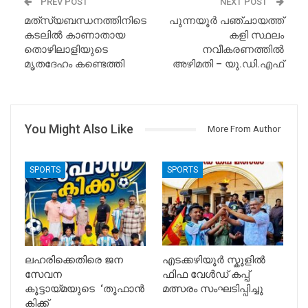
PREV POST
NEXT POST
മത്‍സ്യബന്ധനത്തിനിടെ
പുന്നയൂർ പഞ്ചായത്ത്
കടലിൽ കാണാതായ
കളി സ്ഥലം
തൊഴിലാളിയുടെ
നവീകരണത്തിൽ
മൃതദേഹം കണ്ടെത്തി
അഴിമതി – യു.ഡി.എഫ്
You Might Also Like
More From Author
SPORTS
SPORTS
ലഹരിക്കെതിരെ ജന
എടക്കഴിയൂർ സ്കൂളിൽ
സേവന
ഫിഫ വേൾഡ് കപ്പ്
കൂട്ടായ്മയുടെ ‘തൂഫാൻ
മത്സരം സംഘടിപ്പിച്ചു
കിക്ക്