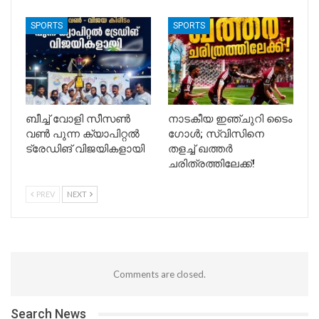
SPORTS
SPORTS
ബീച്ച് വോളി സീസൺ
നാടകീയ ഇഞ്ചുറി ടൈം
വൺ പുന്ന ക്യാപിറ്റൽ
ഗോൾ; സ്വിസിനെ
ട്രേഡിങ് വിജയികളായി
തളച്ച് ഖത്തർ
ചരിത്രത്തിലേക്ക്!
PREV
NEXT
Comments are closed.
Search News