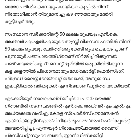
ഓരോ പരിശീലകനേയും കായിക വകുപ്പില്‍ നിന്ന്
നിയോഗിക്കാന്‍ തീരുമാനിച്ചു കഴിഞ്ഞതായും മന്ത്രി
കൂട്ടിച്ചേര്‍ത്തു.
സംസ്ഥാന സര്‍ക്കാരിന്റെ 50 ലക്ഷം രൂപയും എന്‍.കെ.
അക്ബര്‍ എം.എല്‍.എ.യുടെ ആസ്തി വികസന ഫണ്ടില്‍ നിന്ന്
50 ലക്ഷം രൂപയും ചേര്‍ത്ത് ഒരു കോടി രൂപ ചെലവഴിച്ചാണ്
പുന്നയൂര്‍ പഞ്ചായത്ത് ഗ്രൗണ്ട് നിര്‍മ്മിച്ചിരിക്കുന്നത്.
പഞ്ചായത്തിന്റെ 70 സെന്റ് ഭൂമിയില്‍ ഒരുക്കിയിരിക്കുന്ന
കളിക്കളത്തില്‍ പ്രധാനമായും മഡ് കോര്‍ട്ട്, ഫെന്‍സിംഗ്,
ഫ്‌ളെഡ് ലൈറ്റ്, ടോയ്‌ലെറ്റ് ബ്ലോക്ക്, അനുബന്ധ
ഇലക്ട്രിക്കല്‍ വര്‍ക്കുകള്‍ എന്നിവയാണ് പൂര്‍ത്തിയാക്കിയത്.
എടക്കഴിയൂര്‍ നാലാംകല്ല് ബീച്ചിലെ പഞ്ചായത്ത്
ഗ്രൗണ്ടില്‍ നടന്ന ചടങ്ങില്‍ എന്‍.കെ. അക്ബര്‍ എം.എല്‍.എ.
അധ്യക്ഷത വഹിച്ചു. കേരള സ്‌പോര്‍ട്‌സ് ഫൗണ്ടേഷന്‍
എക്‌സിക്യുട്ടീവ് എഞ്ചിനീയര്‍ മുഹമ്മദ് അഷ്‌റഫ് റിപ്പോര്‍ട്ട്
അവതരിപ്പിച്ചു. പുന്നയൂര്‍ ഗ്രാമപഞ്ചായത്ത് വൈസ്
പ്രസിഡന്റ് സുഹറ ബക്കര്‍, സ്റ്റാന്‍ഡിങ് കമ്മിറ്റി