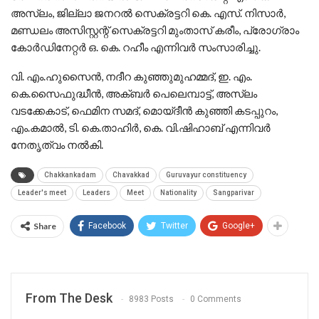
അസ്‌ലം, ജില്ലാ ജനറൽ സെക്രട്ടറി കെ. എസ്. നിസാർ,
മണ്ഡലം അസിസ്റ്റന്റ് സെക്രട്ടറി മുംതാസ് കരീം, പ്രോഗ്രാം
കോർഡിനേറ്റർ ഒ. കെ. റഹീം എന്നിവർ സംസാരിച്ചു.
വി. എം.ഹുസൈൻ, നദീറ കുഞ്ഞുമുഹമ്മദ്‌, ഇ. എം.
കെ.സൈഫുദ്ധീൻ, അക്ബർ പെലെമ്പാട്ട്, അസ്‌ലം
വടക്കേകാട്, ഫെമിന സമദ്, മൊയ്‌ദീൻ കുഞ്ഞി കടപ്പുറം,
എം.കമാൽ, ടി. കെ.താഹിർ, കെ. വി.ഷിഹാബ് എന്നിവർ
നേതൃത്വം നൽകി.
Chakkankadam
Chavakkad
Guruvayur constituency
Leader's meet
Leaders
Meet
Nationality
Sangparivar
Share
Facebook
Twitter
Google+
From The Desk
8983 Posts
0 Comments