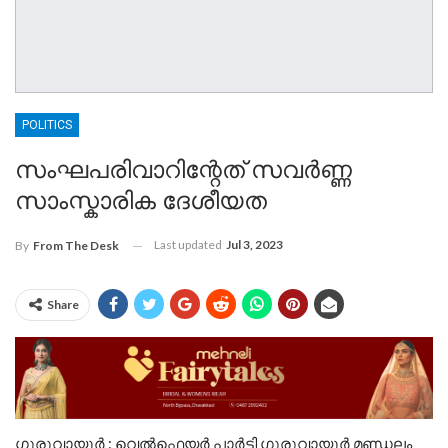
POLITICS
സംഘപരിവാറിന്റേത് സവർണ്ണ
സാംസ്കാരിക ദേശീയത
Last updated
Jul 3, 2023
By
From The Desk
Share
ഗുരുവായൂർ : വെൽഫെയർ പാർട്ടി ഗുരുവായൂർ മണ്ഡലം