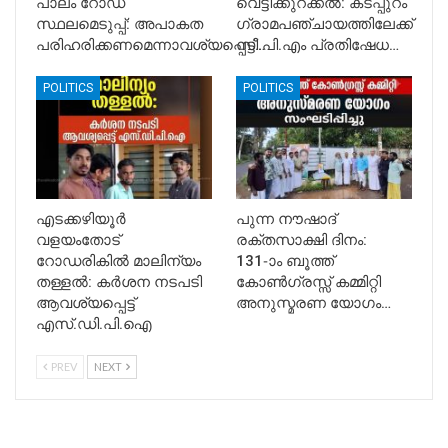
പാലം റോഡ്
വെട്ടിക്കുറക്കൽ: കടപ്പുറം
സ്ഥലമെടുപ്പ്: അപാകത
ഗ്രാമപഞ്ചായത്തിലേക്ക്
പരിഹരിക്കണമെന്നാവശ്യപ്പെട്ട്…
സി.പി.എം പ്രതിഷേധ…
POLITICS
POLITICS
എടക്കഴിയൂർ
പുന്ന നൗഷാദ്
വളയംതോട്
രക്തസാക്ഷി ദിനം:
റോഡരികിൽ മാലിന്യം
131-ാം ബൂത്ത്
തള്ളൽ: കർശന നടപടി
കോൺഗ്രസ്സ് കമ്മിറ്റി
ആവശ്യപ്പെട്ട്
അനുസ്മരണ യോഗം…
എസ്.ഡി.പി.ഐ
PREV
NEXT