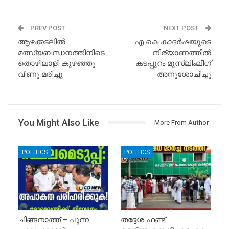
PREV POST
NEXT POST
ആഴക്കടലിൽ
എ കെ കാദർഷയുടെ
മത്സ്യബന്ധനത്തിനിടെ
നിര്യാണത്തിൽ
തൊഴിലാളി കുഴഞ്ഞു
കടപ്പുറം മുസ്ലിംലീഗ്
വീണു മരിച്ചു
അനുശോചിച്ചു
You Might Also Like
More From Author
POLITICS
POLITICS
ചിങ്ങനാത്ത് – പുന്ന
തദ്ദേശ ഫണ്ട്