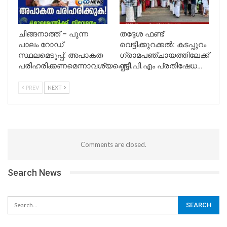
ചിങ്ങനാത്ത് – പുന്ന
തദ്ദേശ ഫണ്ട്
പാലം റോഡ്
വെട്ടിക്കുറക്കൽ: കടപ്പുറം
സ്ഥലമെടുപ്പ്: അപാകത
ഗ്രാമപഞ്ചായത്തിലേക്ക്
പരിഹരിക്കണമെന്നാവശ്യപ്പെട്ട്…
സി.പി.എം പ്രതിഷേധ…
PREV
NEXT
Comments are closed.
Search News