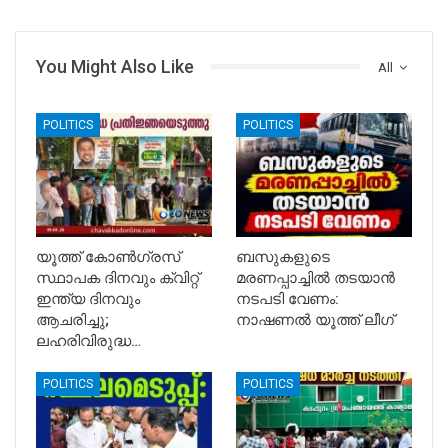
You Might Also Like
All
POLITICS
POLITICS
യൂത്ത് കോൺഗ്രസ്
ബസുകളുടെ
സ്ഥാപക ദിനവും ക്വിറ്റ്
മരണപ്പാച്ചിൽ തടയാൻ
ഇന്ത്യ ദിനവും
നടപടി വേണം:
ആചരിച്ചു;
നാഷണൽ യൂത്ത് ലീഗ്
ലഹരിവിരുദ്ധ…
POLITICS
POLITICS