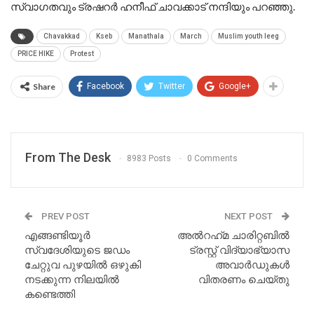
സ്വാഗതവും ട്രഷറർ ഹനീഫ് ചാവക്കാട് നന്ദിയും പറഞ്ഞു.
Chavakkad
Kseb
Manathala
March
Muslim youth leeg
PRICE HIKE
Protest
Share
Facebook
Twitter
Google+
From The Desk
8983 Posts
0 Comments
PREV POST
NEXT POST
എങ്ങണ്ടിയൂർ
അൽറഹ്‌മ ചാരിറ്റബിൽ
സ്വദേശിയുടെ ജഡം
ട്രസ്റ്റ് വിദ്യാഭ്യാസ
ചേറ്റുവ പുഴയിൽ ഒഴുകി
അവാർഡുകൾ
നടക്കുന്ന നിലയിൽ
വിതരണം ചെയ്തു
കണ്ടെത്തി