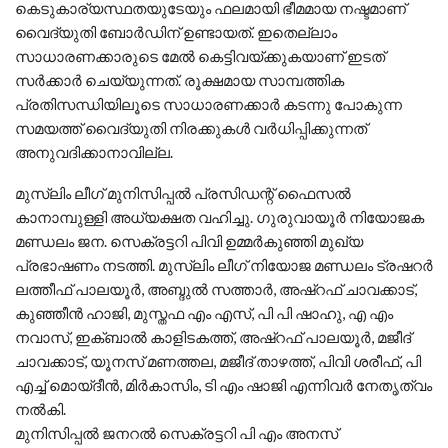
കെടുകാര്യസ്ഥതയുടേയും ഫലമായി ഭീമമായ നഷ്ടമാണ്
വൈദ്യുതി ബോർഡിന് ഉണ്ടായത്. ഇതെല്ലാം
സാധാരണക്കാരുടെ മേൽ കെട്ടിവയ്ക്കുകയാണ് ഇടത്
സർക്കാർ ചെയ്യുന്നത്. രൂക്ഷമായ സാമ്പത്തിക
പ്രതിസന്ധിയിലൂടെ സാധാരണക്കാർ കടന്നു പോകുന്ന
സമയത്ത് വൈദ്യുതി നിരക്കുകൾ വർധിപ്പിക്കുന്നത്
അനുവദിക്കാനാവില്ല.
മുസ്‌ലിം ലീഗ് മുനിസിപ്പൽ പ്രസിഡന്റ് ഫൈസൽ
കാനാമ്പുള്ളി അധ്യക്ഷത വഹിച്ചു. ഗുരുവായൂർ നിയോജക
മണ്ഡലം ജന. സെക്രട്ടറി പിവി ഉമ്മർകുഞ്ഞി മുഖ്യ
പ്രഭാഷണം നടത്തി. മുസ്‌ലിം ലീഗ് നിയോജ മണ്ഡലം ട്രഷറർ
ലത്തീഫ് പാലയൂർ, അബ്ദുൽ സത്താർ, അഷ്‌റഫ്‌ ചാവക്കാട്,
കുഞ്ഞീൻ ഹാജി, മുസ്തഫ എം എസ്, പി പി ഷാഹു, എ എം
നവാസ്, ഇക്ബാൽ കാളിടകത്ത്, അഷ്‌റഫ്‌ പാലയൂർ, മജീദ്
ചാവക്കാട്, യൂനസ് മണത്തല, മജീദ് താഴത്ത്, പിവി ശരീഫ്, പി
എച്ച് മൊയ്‌ദീൻ, മിർകാസിം, ടി എം ഷാജി എന്നിവർ നേതൃത്വം
നൽകി.
മുനിസിപ്പൽ ജനറൽ സെക്രട്ടറി പി എം അനസ്