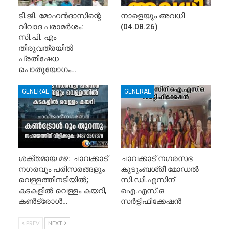
ടി.ജി. മോഹൻദാസിന്റെ
നാളെയും അവധി
വിവാദ പരാമർശം:
(04.08.26)
സി.പി. എം
തിരുവത്രയിൽ
പ്രതിഷേധ
പൊതുയോഗം…
GENERAL
GENERAL
ശക്തമായ മഴ: ചാവക്കാട്
ചാവക്കാട് നഗരസഭ
നഗരവും പരിസരങ്ങളും
കുടുംബശ്രീ മോഡൽ
വെള്ളത്തിനടിയിൽ;
സി.ഡി.എസിന്
കടകളിൽ വെള്ളം കയറി,
ഐ.എസ്.ഒ
കൺട്രോൾ…
സർട്ടിഫിക്കേഷൻ
PREV
NEXT