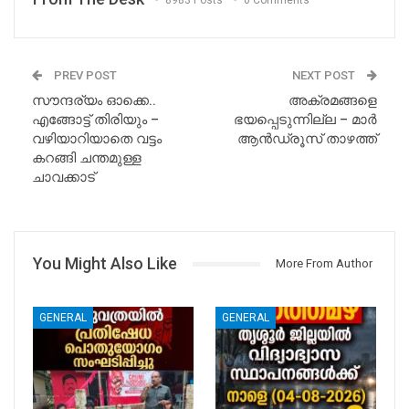
8983 Posts
0 Comments
PREV POST
NEXT POST
സൗന്ദര്യം ഓക്കെ..
അക്രമങ്ങളെ
എങ്ങോട്ട് തിരിയും –
ഭയപ്പെടുന്നില്ല – മാർ
വഴിയാറിയാതെ വട്ടം
ആൻഡ്രൂസ് താഴത്ത്
കറങ്ങി ചന്തമുള്ള
ചാവക്കാട്
You Might Also Like
More From Author
GENERAL
GENERAL