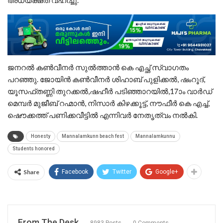
അധ്യക്ഷത വഹിച്ചു.
ജനറൽ കൺവീനർ സുൽത്താൻ കെ എച്ഛ് സ്വാഗതം
പറഞ്ഞു. ജോയിൻ കൺവീനർ ശിഹാബ് പുളിക്കൽ, ഷംറൂദ്,
യൂസഫ്തണ്ണി തുറക്കൽ,ഷഹീർ പടിഞ്ഞാറയിൽ,17ാം വാർഡ്
മെമ്പർ മുജീബ് റഹ്മാൻ, നിസാർ കിഴക്കൂട്ട്, നൗഫീർ കെ എച്ച്,
ഷൌക്കത്ത് പണിക്കവീട്ടിൽ എന്നിവർ നേതൃത്വം നൽകി.
Honesty
Mannalamkunn beach fest
Mannalamkunnu
Students honored
Share
Facebook
Twitter
Google+
From The Desk