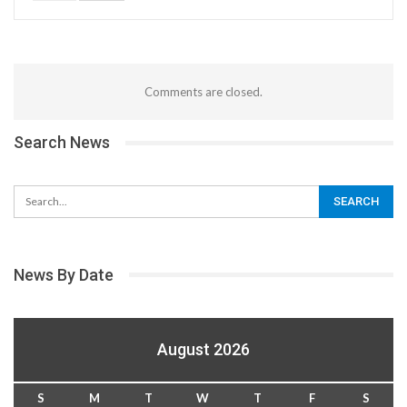
Comments are closed.
Search News
News By Date
August 2026
S
M
T
W
T
F
S