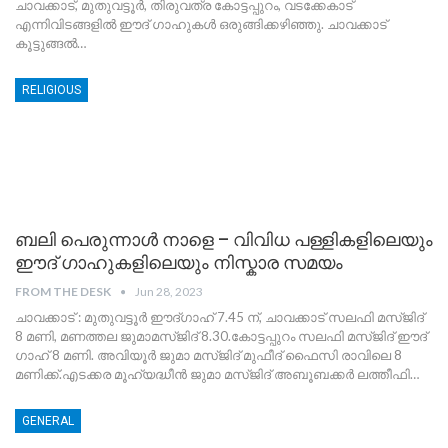
ചാവക്കാട്, മുതുവട്ടൂർ, തിരുവത്ര കോട്ടപ്പുറം, വടക്കേകാട്
എന്നിവിടങ്ങളിൽ ഈദ് ഗാഹുകൾ ഒരുങ്ങിക്കഴിഞ്ഞു.
ചാവക്കാട്
കൂട്ടുങ്ങൽ
…
RELIGIOUS
ബലി പെരുന്നാൾ നാളെ – വിവിധ പള്ളികളിലെയും
ഈദ് ഗാഹുകളിലെയും നിസ്കാര സമയം
FROM THE DESK
Jun 28, 2023
ചാവക്കാട് : മുതുവട്ടൂർ ഈദ്ഗാഹ് 7.45 ന്, ചാവക്കാട് സലഫി മസ്ജിദ്
8 മണി, മണത്തല ജുമാമസ്ജിദ് 8.30.കോട്ടപ്പുറം സലഫി മസ്ജിദ് ഈദ്
ഗാഹ് 8 മണി.
അവിയൂർ ജുമാ മസ്ജിദ് മുഫീദ് ഫൈസി രാവിലെ 8
മണിക്ക്.എടക്കര മൂഹ്യദ്ധീൻ ജുമാ മസ്ജിദ് അബൂബക്കർ ലത്തീഫി
…
GENERAL