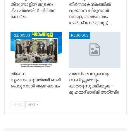
തിരുന്നാളിന് തുടക്കം :
തീർത്ഥകേന്ദ്രത്തിൽ
ദീപ പ്രഭയിൽ തീർത്ഥ
ദുക്റാന തിരുനാൾ
കേന്ദ്രം
നാളെ; കാൽലക്ഷം
പേർക്ക് നേർച്ചയൂട്ട്,…
RELIGIOUS
RELIGIOUS
ത്യാഗ
പരസ്പര സ്നേഹവും
സ്മരണകളുയർത്തി ബലി
സഹിഷ്ണുതയും
പെരുന്നാൾ ആഘോഷം
കാത്തുസൂക്ഷിക്കുക –
മുഹമ്മദ് ദാരിമി അരിമ്പ്ര
PREV
NEXT