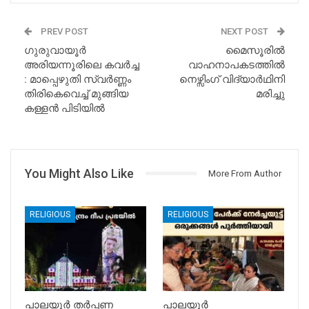
PREV POST
NEXT POST
ഗുരുവായൂർ
മൈസൂരിൽ
അരിയന്നൂരിലെ കവർച്ച
വാഹനാപകടത്തിൽ
: മാപ്പെഴുതി സ്വർണ്ണം
നെഴ്സിംഗ് വിദ്യാർഥിനി
തിരികെവെച്ച് മുങ്ങിയ
മരിച്ചു
കള്ളൻ പിടിയിൽ
You Might Also Like
More From Author
RELIGIOUS
RELIGIOUS
പാലയൂർ തർപ്പണ
പാലയൂർ