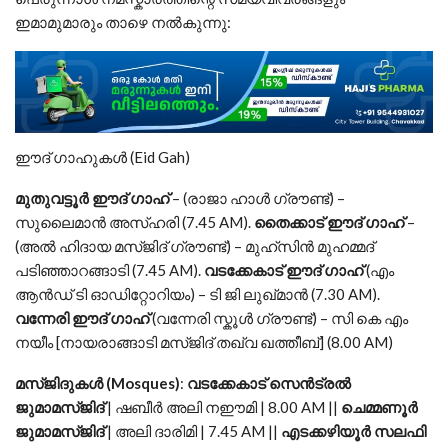
ഇമാമുമാരും താഴെ നൽകുന്നു:
ഈദ് ഗാഹുകൾ (Eid Gah)
മുതുവട്ടൂർ ഈദ് ഗാഹ്
– (രാജാ ഹാൾ ഗ്രൗണ്ട്) –
സുലൈമാൻ അസ്ഹരി (7.45 AM).
തൈക്കാട് ഈദ് ഗാഹ്
–
(അൽ ഹിദായ മസ്ജിദ് ഗ്രൗണ്ട്) – മുഹ്സിൻ മുഹമ്മദ്‌
പടിഞ്ഞാറങ്ങാടി (7.45 AM).
വടക്കേകാട് ഈദ് ഗാഹ്
(എം
ആൻഡ് ടി ഓഡിറ്റോറിയം) – ടി ജി ലുഖ്മാൻ (7.30 AM).
വന്നേരി ഈദ് ഗാഹ്
(വന്നേരി സ്കൂൾ ഗ്രൗണ്ട്) – സി കെ എം
നയീം [നായരാങ്ങാടി മസ്ജിദ് തഖ്‌വ ഖത്തീബ്] (8.00 AM)
മസ്ജിദുകൾ (Mosques)
:
വടക്കേകാട് സെൻട്രൽ
ജുമാമസ്ജിദ്
| ഷബീർ അലി നഈമി | 8.00 AM ||
ചെമ്മണൂർ
ജുമാമസ്ജിദ്
| അലി ദാരിമി | 7.45 AM ||
എടക്കഴിയൂർ സലഫി