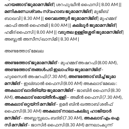
പറയങ്ങാട് ജുമാമസ്ജിദ്
| ശറഫുദ്ധീൻ ഫൈസി | 8.00 AM ||
മണികണ്ഡേശ്വരം സ്വഹാബ ജുമാമസ്ജിദ്
| മുജീബ്
ബാഖവി | 8.30 AM ||
വൈലത്തൂർ ജുമാമസ്ജിദ്
| മുഹമ്മദ്
ഷാഫി അൽ ഹൈതമി | 8.00 AM ||
കല്ലൂർ ജുമാമസ്ജിദ്
|
ഹമീദ് ഫൈസി | 8.00 AM ||
വടുതല ഉള്ളിശ്ശേരി ജുമാമസ്ജിദ്
|
അബ്ദുൽ അസീസ് ഖാസിമി | 8.30 AM |
അണ്ടത്തോട് മേഖല
അണ്ടത്തോട് ജുമാമസ്ജിദ്
– മുഹമ്മദ് അഷറഫി (8.00 AM),
അണ്ടത്തോട് തങ്ങൾപടി ഇലാഹിയ ജുമാമസ്ജിദ്
–
ഹുസൈൻ അഷറഫി (7.30 AM),
അണ്ടത്തോട് ബീച്ച് ജുമാ
മസ്ജിദ്
– ഇഖ്ബാൽ ഫൈസി (8.00 AM) അകലാട് മേഖല :
അകലാട് ഖാദിരിയ്യ ജുമാമസ്ജിദ്
– ജാബിർ ഫൈസി (8.30
AM),
അകലാട് മൊയ്തീൻപള്ളി
– അമീൻ ഫൈസി (7.30 AM),
അകലാട് ഒറ്റയ്‌നി മസ്ജിദ്
– ഉമർ ബിൻ ഖത്താബ് ശരീഫ്
ഫൈസി (8.30 AM)
അകലാട് നാലാംകല്ലു ഹാജിയാർ
മസ്ജിദ്
– അബ്ദുസ്സലാം ബദ്രി (7.30 AM),
അകലാട് എം ഐ
സി മസ്ജിദ്
– ജാസിർ ഫൈസി (8.30 AM) മന്നലാംകുന്ന്