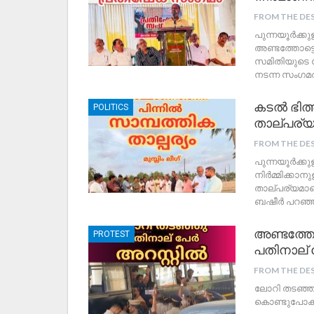
FROM THE DE
പുന്നയൂർക്കു
അണ്ടത്തോട്
സമിതിയുടെ 
നടന്ന സംഗമ
കടൽ ഭിത്ത
POLITICS
താല്പര്യം
FROM THE DE
പുന്നയൂർക്കു
നിർമ്മിക്കാന
താല്പര്യമാണ
ബഷീർ പറഞ്ഞു.
അണ്ടത്തോ
PROTEST
പതിനാല് 
FROM THE DE
ലോറി തടഞ്ഞ 
കൊണ്ടുപോകു