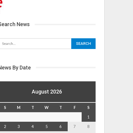
Search News
News By Date
August 2026
S
M
T
W
T
F
S
1
2
3
4
5
6
7
8