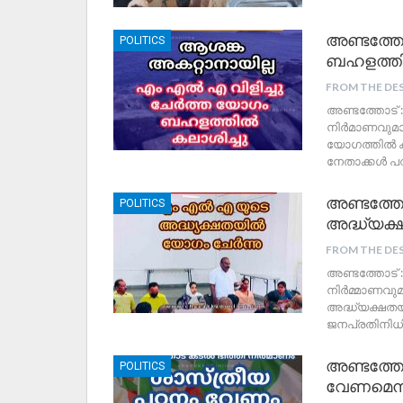
അണ്ടത്തോ
POLITICS
ബഹളത്തി
FROM THE DE
അണ്ടത്തോട് 
നിർമാണവുമാ
യോഗത്തിൽ കൃ
നേതാക്കൾ പറ
അണ്ടത്തോ
POLITICS
അദ്ധ്യക്ഷ
FROM THE DE
അണ്ടത്തോട് :
നിര്‍മ്മാണവു
അദ്ധ്യക്ഷതയി
ജനപ്രതിനിധിക
അണ്ടത്തോ
POLITICS
വേണമെന്ന