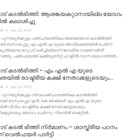
ട് കടൽഭിത്തി: ആശങ്കയകറ്റാനായില്ല യോഗം
ൽ കലാശിച്ചു
SK
Apr 16, 2025
: പുന്നയൂർക്കുളം പഞ്ചായത്തിലെ അണ്ടത്തോട് കടൽഭിത്തി
യി ബന്ധപ്പെട്ടു എം എൽ എ യുടെ അധ്യക്ഷതയിൽ ചേർന്ന
ത്യമായ മറുപടി ലഭിച്ചില്ലെന്ന് ജനകീയ സമരസമിതി
ഞ്ഞു. പഞ്ചായത്ത് കമ്മ്യൂണിറ്റി ഹാളിൽ നടന്ന യോഗത്തിൽ
…
ട് കടൽഭിത്തി – എം എല്‍ എ യുടെ
തയില്‍ രാഷ്ട്രീയ കക്ഷി നേതാക്കളുടെയും…
SK
Apr 16, 2025
 പുന്നയൂര്‍ക്കുളം ഗ്രാമപഞ്ചായത്തിലെ കടല്‍ഭിത്തി
മായി ബന്ധപ്പെട്ട് എന്‍. കെ അക്ബർ എം.എല്‍.എ യുടെ
ല്‍ വിവിധ രാഷ്ട്രീയ കക്ഷി നേതാക്കളുടെയും
ളുടെയും യോഗം ചേര്‍ന്നു. നിലവില്‍ ബജറ്റില്‍
…
ട് കടൽ ഭിത്തി നിർമാണം – ശാസ്ത്രീയ പഠനം
് വെൽഫയർ പാർട്ടി