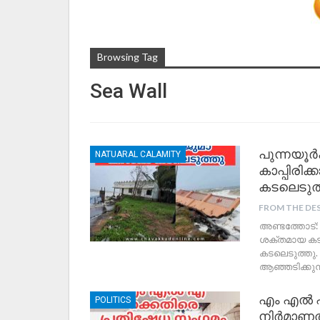
Browsing Tag
Sea Wall
പുന്നയൂർ
NATUARAL CALAMITY
കാപ്പിരിക
കടലെടുത
FROM THE DE
അണ്ടത്തോട്: പ
ശക്തമായ കടലാ
കടലെടുത്തു.
ആഞ്ഞടിക്കുന
എം എൽ എ
POLITICS
നിർമാണത്