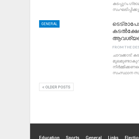
കടപ്പുറം ഗ്
സംഘടിപ്പിക്ക
ടെട്രാപോ
GENERAL
കടൽക്ഷോ
ആവശ്യപ്പെ
FROM THE DE
ചാവക്കാട്: 
മൂലമുണ്ടാകുന
നിർമ്മിക്കണമ
സംസ്ഥാന സർ
OLDER POSTS
Education
Sports
General
Links
Electi