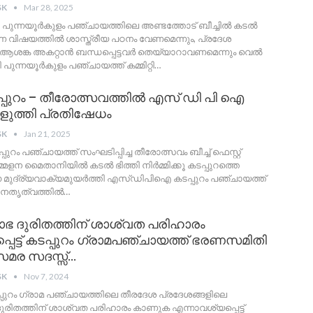
SK
Mar 28, 2025
: പുന്നയൂർകുളം പഞ്ചായത്തിലെ അണ്ടത്തോട് ബീച്ചിൽ കടൽ
ാണ വിഷയത്തിൽ ശാസ്ത്രീയ പഠനം വേണമെന്നും, പ്രദേശ
ആശങ്ക അകറ്റാൻ ബന്ധപ്പെട്ടവർ തെയ്യാറാവണമെന്നും വെൽ
പുന്നയൂർകുളം പഞ്ചായത്ത്‌ കമ്മിറ്റി
…
്പുറം – തീരോത്സവത്തിൽ എസ് ഡി പി ഐ
ുത്തി പ്രതിഷേധം
SK
Jan 21, 2025
ടപ്പുറം പഞ്ചായത്ത് സംഘടിപ്പിച്ച തീരോത്സവം ബീച്ച് ഫെസ്റ്റ്
ളന മൈതാനിയിൽ കടൽ ഭിത്തി നിർമ്മിക്കൂ കടപ്പുറത്തെ
ന്ന മുദ്ര്യവാക്യമുയർത്തി എസ്ഡിപിഐ കടപ്പുറം പഞ്ചായത്ത്
െ നേതൃത്വത്തിൽ
…
ഭ ദുരിതത്തിന് ശാശ്വത പരിഹാരം
െട്ട് കടപ്പുറം ഗ്രാമപഞ്ചായത്ത് ഭരണസമിതി
മര സദസ്സ്…
SK
Nov 7, 2024
ടപ്പുറം ഗ്രാമ പഞ്ചായത്തിലെ തീരദേശ പ്രദേശങ്ങളിലെ
രിതത്തിന് ശാശ്വത പരിഹാരം കാണുക എന്നാവശ്യപ്പെട്ട്