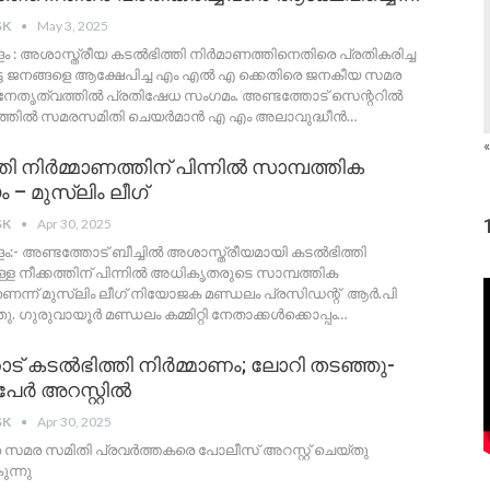
SK
May 3, 2025
ളം : അശാസ്ത്രീയ കടൽഭിത്തി നിർമാണത്തിനെതിരെ പ്രതികരിച്ച
ടെ ജനങ്ങളെ ആക്ഷേപിച്ച എം എൽ എ ക്കെതിരെ ജനകീയ സമര
നേതൃത്വത്തിൽ പ്രതിഷേധ സംഗമം. അണ്ടത്തോട് സെന്ററിൽ
ത്തിൽ സമരസമിതി ചെയർമാൻ എ എം അലാവുദ്ധീൻ
…
«
ി നിർമ്മാണത്തിന് പിന്നിൽ സാമ്പത്തിക
 – മുസ്ലിം ലീഗ്
SK
Apr 30, 2025
ളം:- അണ്ടത്തോട് ബീച്ചിൽ അശാസ്ത്രീയമായി കടൽഭിത്തി
ുള്ള നീക്കത്തിന് പിന്നിൽ അധികൃതരുടെ സാമ്പത്തിക
െന്ന് മുസ്ലിം ലീഗ് നിയോജക മണ്ഡലം പ്രസിഡന്റ് ആർ.പി
 ഗുരുവായൂർ മണ്ഡലം കമ്മിറ്റി നേതാക്കൾക്കൊപ്പം
…
ട് കടൽഭിത്തി നിർമ്മാണം; ലോറി തടഞ്ഞു-
പേർ അറസ്റ്റിൽ
SK
Apr 30, 2025
സമര സമിതി പ്രവർത്തകരെ പോലീസ് അറസ്റ്റ് ചെയ്തു
ന്നു