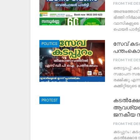
FROM THE DE
അണ്ടത്തോട് 
ഭിത്തി നിർമ
വാസികളുടെ 
ഫെയർ പാർട്ടി 
സേവ് കടപ
POLITICS
പന്തംകൊള
FROM THE DE
തൊട്ടാപ്പ്,: ക
സമാപന സമ്മേ
രക്ഷിക്കൂ എ
കമ്മിറ്റിയുട
കടൽക്ഷോ
PROTEST
ആവശ്യപ്പ
ജനകീയ സ
FROM THE DE
കടപ്പുറം : ക
കടൽക്ഷോഭ ദു