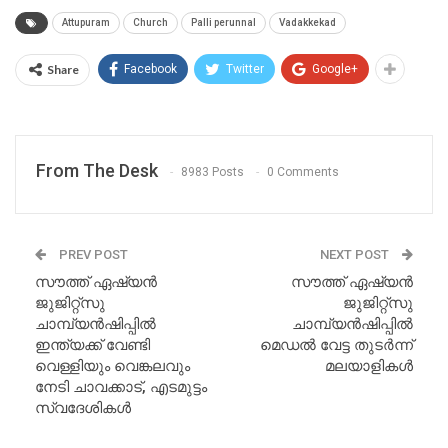
Attupuram
Church
Palli perunnal
Vadakkekad
Share
Facebook
Twitter
Google+
From The Desk
8983 Posts
0 Comments
PREV POST
NEXT POST
സൗത്ത് ഏഷ്യൻ
സൗത്ത് ഏഷ്യൻ
ജുജിറ്റ്സു
ജുജിറ്റ്സു
ചാമ്പ്യൻഷിപ്പിൽ
ചാമ്പ്യൻഷിപ്പിൽ
ഇന്ത്യക്ക് വേണ്ടി
മെഡൽ വേട്ട തുടർന്ന്
വെള്ളിയും വെങ്കലവും
മലയാളികൾ
നേടി ചാവക്കാട്, എടമുട്ടം
സ്വദേശികൾ