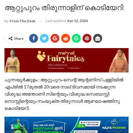
ആറ്റുപുറം തിരുന്നാളിന് കൊടിയേറി
Last updated
Apr 12, 2026
By
From The Desk
Share
പുന്നയൂർക്കുളം : ആറ്റുപുറം സെന്റ് ആന്റണിസ് പള്ളിയിൽ
ഏപ്രിൽ 17മുതൽ 20വരെ നാല് ദിവസമായി നടക്കുന്ന
വിശുദ്ധ അന്തോണി സിന്റെയും വിശുദ്ധ സെബാസ്റ്റി
നൊസ്സിന്റെയും സംയുക്ത തിരുന്നാൾ ആഘോഷത്തിനു
കൊടിയേറി.