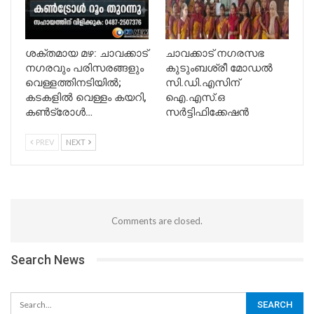
ശക്തമായ മഴ: ചാവക്കാട്
ചാവക്കാട് നഗരസഭ
നഗരവും പരിസരങ്ങളും
കുടുംബശ്രീ മോഡൽ
വെള്ളത്തിനടിയിൽ;
സി.ഡി.എസിന്
കടകളിൽ വെള്ളം കയറി,
ഐ.എസ്.ഒ
കൺട്രോൾ…
സർട്ടിഫിക്കേഷൻ
PREV
NEXT
Comments are closed.
Search News