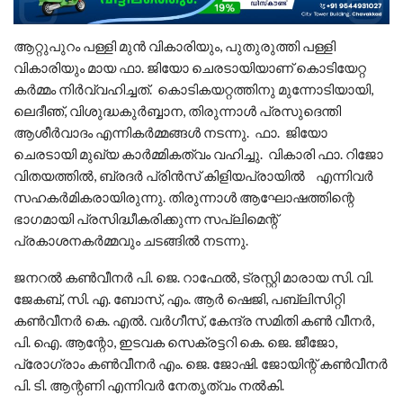
ആറ്റുപുറം പള്ളി മുൻ വികാരിയും, പുതുരുത്തി പള്ളി
വികാരിയും മായ ഫാ. ജിയോ ചെരടായിയാണ് കൊടിയേറ്റ
കർമ്മം നിർവ്വഹിച്ചത്. കൊടികയറ്റത്തിനു മുന്നോടിയായി,
ലെദീഞ്, വിശുദ്ധകുർബ്ബാന, തിരുന്നാൾ പ്രസുദെന്തി
ആശീർവാദം എന്നികർമ്മങ്ങൾ നടന്നു. ഫാ. ജിയോ
ചെരടായി മുഖ്യ കാർമ്മികത്വം വഹിച്ചു. വികാരി ഫാ. റിജോ
വിതയത്തിൽ, ബ്രദർ പ്രിൻസ് കിളിയപ്രായിൽ എന്നിവർ
സഹകർമികരായിരുന്നു. തിരുന്നാൾ ആഘോഷത്തിന്റെ
ഭാഗമായി പ്രസിദ്ധീകരിക്കുന്ന സപ്ലിമെന്റ്
പ്രകാശനകർമ്മവും ചടങ്ങിൽ നടന്നു.
ജനറൽ കൺവീനർ പി. ജെ. റാഫേൽ, ട്രസ്റ്റി മാരായ സി. വി.
ജേകബ്, സി. എ. ബോസ്, എം. ആർ ഷെജി, പബ്ലിസിറ്റി
കൺവീനർ കെ. എൽ. വർഗീസ്, കേന്ദ്ര സമിതി കൺ വീനർ,
പി. ഐ. ആന്റോ, ഇടവക സെക്രട്ടറി കെ. ജെ. ജീജോ,
പ്രോഗ്രാം കൺവീനർ എം. ജെ. ജോഷി. ജോയിന്റ് കൺവീനർ
പി. ടി. ആന്റണി എന്നിവർ നേതൃത്വം നൽകി.