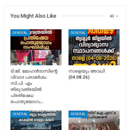
You Might Also Like
All
GENERAL
GENERAL
ടി.ജി. മോഹൻദാസിന്റെ
നാളെയും അവധി
വിവാദ പരാമർശം:
(04.08.26)
സി.പി. എം
തിരുവത്രയിൽ
പ്രതിഷേധ
പൊതുയോഗം…
GENERAL
GENERAL